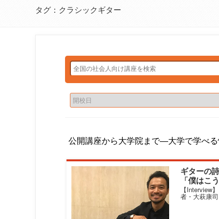
タグ：クラシックギター
公開講座から大学院まで―大学で学べる
ギターの
「僕はこ
った」
【Intervi
者・大萩康司