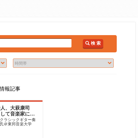
検 索
情報記事
詩人、大萩康司
うして音楽家にな
ew】クラシックギター奏
氏＠東邦音楽大学