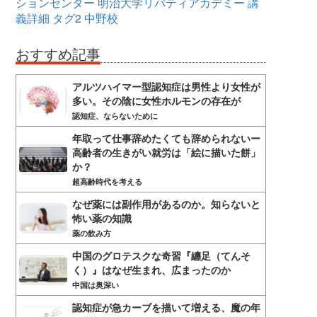
ションセンター
明治大学リバティアカデミー
講
義詳細
タグ2
中野校
おすすめ記事
アルツハイマー型認知症は男性より女性が
多い。その陰に女性ホルモンの存在が
認知症、ならないために
年取って仕事辞めたくても辞められないー
高齢者の生きがい就労は「絵に描いた餅」
か？
超高齢時代を考える
なぜ薬には副作用があるのか。知らないと
怖い薬の知識
薬の飲み方
中国のグロテスクな奇習『纏足（てんそ
く）』はなぜ生まれ、広まったのか
中国は奥深い
認知症が急カーブを描いて増える、魔の年