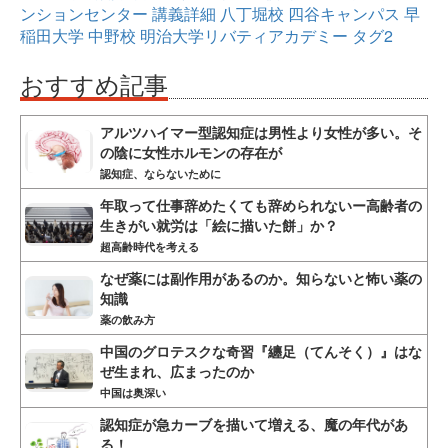
ンションセンター
講義詳細
八丁堀校
四谷キャンパス
早
稲田大学
中野校
明治大学リバティアカデミー
タグ2
おすすめ記事
アルツハイマー型認知症は男性より女性が多い。そ
の陰に女性ホルモンの存在が
認知症、ならないために
年取って仕事辞めたくても辞められないー高齢者の
生きがい就労は「絵に描いた餅」か？
超高齢時代を考える
なぜ薬には副作用があるのか。知らないと怖い薬の
知識
薬の飲み方
中国のグロテスクな奇習『纏足（てんそく）』はな
ぜ生まれ、広まったのか
中国は奥深い
認知症が急カーブを描いて増える、魔の年代があ
る！