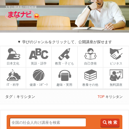
大学公開講座の情報検索
▼ 学びのジャンルをクリックして、公開講座が探せます
日本文化
英語・語学
教育・子ども
自己啓発
ビジネス
IT・科学
健康・ｽﾎﾟｰﾂ
趣味・実用
教養その他
無料講座
タグ：キリシタン
TOP
キリシタン
検 索