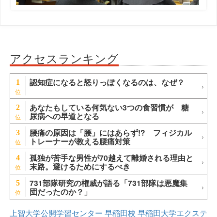
アクセスランキング
認知症になると怒りっぽくなるのは、なぜ？
1
あなたもしている何気ない3つの食習慣が 糖
2
尿病への早道となる
腰痛の原因は「腰」にはあらず!? フィジカル
3
トレーナーが教える腰痛対策
孤独が苦手な男性が70越えて離婚される理由と
4
末路。避けるためにするべき
731部隊研究の権威が語る「731部隊は悪魔集
5
団だったのか？」
上智大学公開学習センター
早稲田校
早稲田大学エクステ