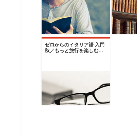
ゼロからのイタリア語 入門
秋／もっと旅行を楽しむた
めのイタリア語会話|鶴見大
学生涯学習セ