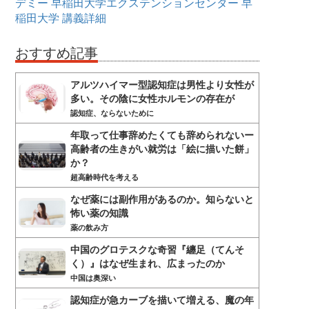
デミー
早稲田大学エクステンションセンター
早
稲田大学
講義詳細
おすすめ記事
アルツハイマー型認知症は男性より女性が
多い。その陰に女性ホルモンの存在が
認知症、ならないために
年取って仕事辞めたくても辞められないー
高齢者の生きがい就労は「絵に描いた餅」
か？
超高齢時代を考える
なぜ薬には副作用があるのか。知らないと
怖い薬の知識
薬の飲み方
中国のグロテスクな奇習『纏足（てんそ
く）』はなぜ生まれ、広まったのか
中国は奥深い
認知症が急カーブを描いて増える、魔の年