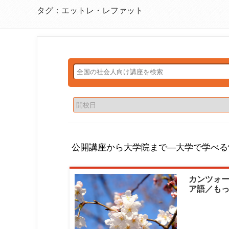
タグ：エットレ・レファット
公開講座から大学院まで―大学で学べる
カンツォ
ア語／も
ためのイタ
大学生涯学
トレ・レ