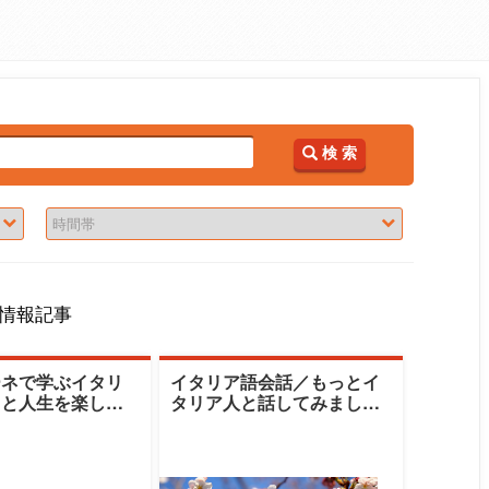
検 索
情報記事
ーネで学ぶイタリ
イタリア語会話／もっとイ
っと人生を楽しむ
タリア人と話してみましょ
リア歌謡曲|鶴見
う|鶴見大学生涯学習センタ
習センター|エッ
ー|エットレ・レ
ファット