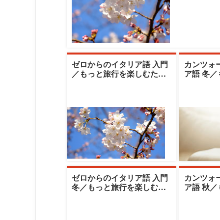
ゼロからのイタリア語 入門
カンツォ
／もっと旅行を楽しむため
ア語 冬
のイタリア語会話|鶴見大学
むための
生涯学習センタ
見大学生
ゼロからのイタリア語 入門
カンツォ
冬／もっと旅行を楽しむた
ア語 秋
めのイタリア語会話|鶴見大
むための
学生涯学習セ
見大学生