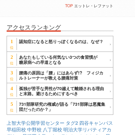
TOP
エットレ・レファット
アクセスランキング
認知症になると怒りっぽくなるのは、なぜ？
1
あなたもしている何気ない3つの食習慣が
2
糖尿病への早道となる
腰痛の原因は「腰」にはあらず!? フィジカ
3
ルトレーナーが教える腰痛対策
孤独が苦手な男性が70越えて離婚される理由
4
と末路。避けるためにするべき
731部隊研究の権威が語る「731部隊は悪魔集
5
団だったのか？」
上智大学公開学習センター
タグ2
四谷キャンパス
早稲田校
中野校
八丁堀校
明治大学リバティアカ