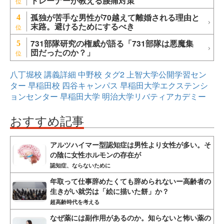
トレーナーが教える腰痛対策
孤独が苦手な男性が70越えて離婚される理由と
4
末路。避けるためにするべき
731部隊研究の権威が語る「731部隊は悪魔集
5
団だったのか？」
八丁堀校
講義詳細
中野校
タグ2
上智大学公開学習セン
ター
早稲田校
四谷キャンパス
早稲田大学エクステンシ
ョンセンター
早稲田大学
明治大学リバティアカデミー
おすすめ記事
アルツハイマー型認知症は男性より女性が多い。そ
の陰に女性ホルモンの存在が
認知症、ならないために
年取って仕事辞めたくても辞められないー高齢者の
生きがい就労は「絵に描いた餅」か？
超高齢時代を考える
なぜ薬には副作用があるのか。知らないと怖い薬の