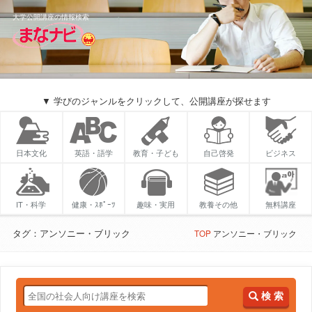
大学公開講座の情報検索
▼ 学びのジャンルをクリックして、公開講座が探せます
日本文化
英語・語学
教育・子ども
自己啓発
ビジネス
IT・科学
健康・ｽﾎﾟｰﾂ
趣味・実用
教養その他
無料講座
タグ：アンソニー・ブリック
TOP
アンソニー・ブリック
検 索