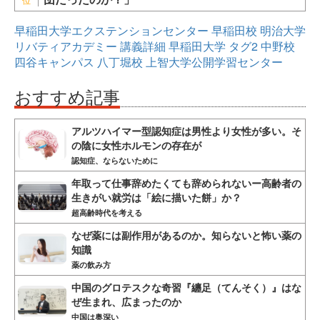
早稲田大学エクステンションセンター
早稲田校
明治大学
リバティアカデミー
講義詳細
早稲田大学
タグ2
中野校
四谷キャンパス
八丁堀校
上智大学公開学習センター
おすすめ記事
アルツハイマー型認知症は男性より女性が多い。そ
の陰に女性ホルモンの存在が
認知症、ならないために
年取って仕事辞めたくても辞められないー高齢者の
生きがい就労は「絵に描いた餅」か？
超高齢時代を考える
なぜ薬には副作用があるのか。知らないと怖い薬の
知識
薬の飲み方
中国のグロテスクな奇習『纏足（てんそく）』はな
ぜ生まれ、広まったのか
中国は奥深い