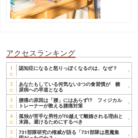
アクセスランキング
認知症になると怒りっぽくなるのは、なぜ？
1
あなたもしている何気ない3つの食習慣が 糖
2
尿病への早道となる
腰痛の原因は「腰」にはあらず!? フィジカル
3
トレーナーが教える腰痛対策
孤独が苦手な男性が70越えて離婚される理由と
4
末路。避けるためにするべき
731部隊研究の権威が語る「731部隊は悪魔集
5
団だったのか？」