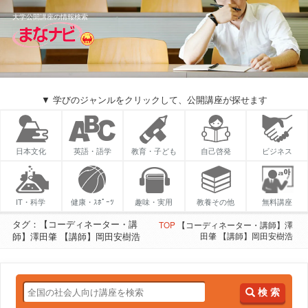
大学公開講座の情報検索
▼ 学びのジャンルをクリックして、公開講座が探せます
日本文化
英語・語学
教育・子ども
自己啓発
ビジネス
IT・科学
健康・ｽﾎﾟｰﾂ
趣味・実用
教養その他
無料講座
タグ：【コーディネーター・講
TOP
【コーディネーター・講師】澤
師】澤田肇 【講師】岡田安樹浩
田肇 【講師】岡田安樹浩
検 索