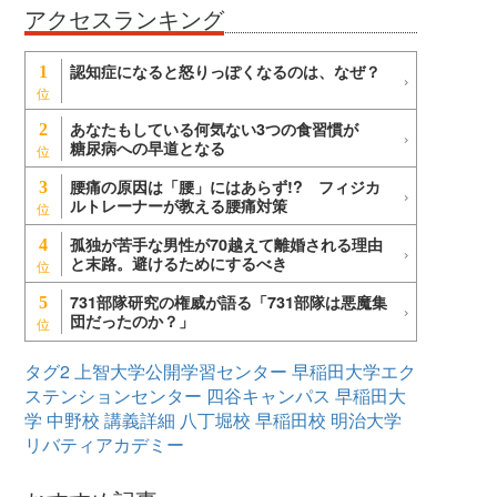
アクセスランキング
認知症になると怒りっぽくなるのは、なぜ？
1
あなたもしている何気ない3つの食習慣が
2
糖尿病への早道となる
腰痛の原因は「腰」にはあらず!? フィジカ
3
ルトレーナーが教える腰痛対策
孤独が苦手な男性が70越えて離婚される理由
4
と末路。避けるためにするべき
731部隊研究の権威が語る「731部隊は悪魔集
5
団だったのか？」
タグ2
上智大学公開学習センター
早稲田大学エク
ステンションセンター
四谷キャンパス
早稲田大
学
中野校
講義詳細
八丁堀校
早稲田校
明治大学
リバティアカデミー