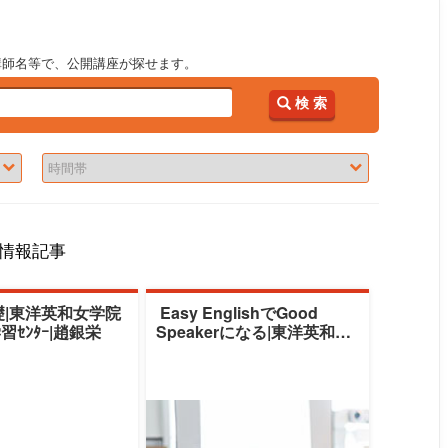
講師名等で、公開講座が探せます。
検 索
情報記事
|東洋英和女学院
Easy EnglishでGood
ｾﾝﾀｰ|趙銀栄
Speakerになる|東洋英和女
学院大学生涯学習ｾﾝ