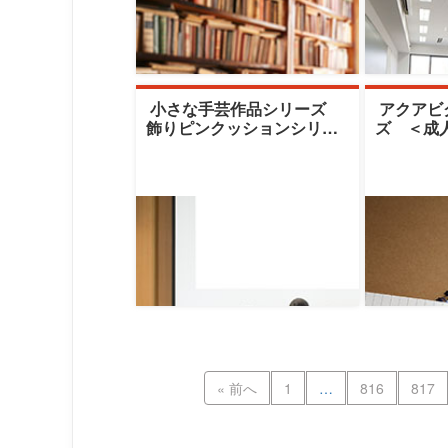
小さな手芸作品シリーズ
アクアビ
飾りピンクッションシリー
ズ ＜成
ズ No.3|東洋英和女学院大
ラス）|
学生涯学習
生涯学習ｾ
« 前へ
1
…
816
817