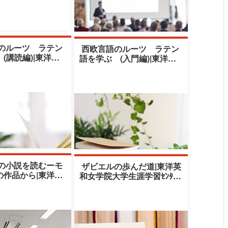
のルーツ ラテン
西欧言語のルーツ ラテン
(講読編)|東洋英
語を学ぶ (入門編)|東洋英
学生涯学習ｾﾝﾀｰ|
和女学院大学生涯学習ｾﾝﾀｰ|
島創平
の小説を読むーモ
ザビエルの歩んだ道|東洋英
の作品から|東洋英
和女学院大学生涯学習ｾﾝﾀｰ|
学生涯学習ｾﾝﾀｰ|
岸野久