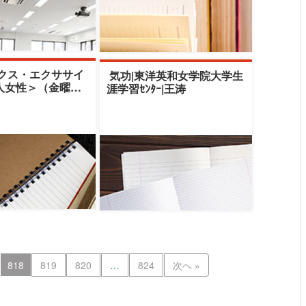
クス・エクササイ
気功|東洋英和女学院大学生
人女性＞（金曜ク
涯学習ｾﾝﾀｰ|王涛
東洋英和女学院大学
ﾝﾀ
818
819
820
…
824
次へ »