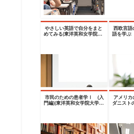
やさしい英語で自分をまと
西欧言語
めてみる|東洋英和女学院大
語を学ぶ 
学生涯学習ｾﾝﾀｰ|山口隆博
和女学院大
島創平
市民のための患者学Ⅰ (入
アメリカ
門編)|東洋英和女学院大学生
ダニスト
涯学習ｾﾝﾀｰ|大林雅之
和女学院大
山本豊子