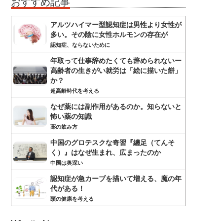
おすすめ記事
アルツハイマー型認知症は男性より女性が
多い。その陰に女性ホルモンの存在が
認知症、ならないために
年取って仕事辞めたくても辞められないー
高齢者の生きがい就労は「絵に描いた餅」
か？
超高齢時代を考える
なぜ薬には副作用があるのか。知らないと
怖い薬の知識
薬の飲み方
中国のグロテスクな奇習『纏足（てんそ
く）』はなぜ生まれ、広まったのか
中国は奥深い
認知症が急カーブを描いて増える、魔の年
代がある！
頭の健康を考える