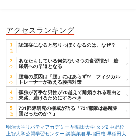
アクセスランキング
認知症になると怒りっぽくなるのは、なぜ？
1
あなたもしている何気ない3つの食習慣が 糖
2
尿病への早道となる
腰痛の原因は「腰」にはあらず!? フィジカル
3
トレーナーが教える腰痛対策
孤独が苦手な男性が70越えて離婚される理由と
4
末路。避けるためにするべき
731部隊研究の権威が語る「731部隊は悪魔集
5
団だったのか？」
明治大学リバティアカデミー
早稲田大学
タグ2
中野校
上智大学公開学習センター
講義詳細
早稲田校
早稲田大