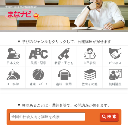
大学公開講座の情報検索
▼ 学びのジャンルをクリックして、公開講座が探せます
日本文化
英語・語学
教育・子ども
自己啓発
ビジネス
IT・科学
健康・ｽﾎﾟｰﾂ
趣味・実用
教養その他
無料講座
▼ 興味あることば・講師名等で、公開講座が探せます。
検 索