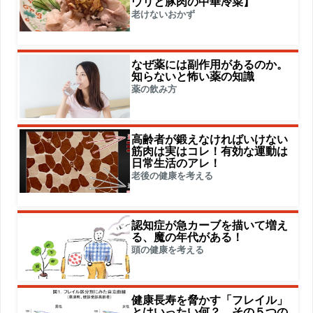
ウリと豚肉の中華冷菜】
老けないおかず
なぜ薬には副作用があるのか。
知らないと怖い薬の知識
薬の飲み方
高齢者が鍛えなければいけない
筋肉は実はコレ！有効な運動は
日常生活のアレ！
老後の健康を考える
認知症が急カーブを描いて増え
る、魔の年代がある！
頭の健康を考える
健康長寿を脅かす「フレイル」
とはいったい何？ その５つの