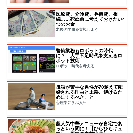
医療費、介護費、葬儀費、相
続……死ぬ前に考えておきたい4
つのお金
老後の問題を直視しよう
警備業務もロボットの時代
に？ 人手不足時代を支えるロ
ボット技術
ロボット時代を考える
孤独が苦手な男性が70越えて離
婚される理由と末路。避けるた
めにするべきこと
心理学に学ぶ人生
超人気中華メニューが自宅であ
っという間に！【ひらひらキュ