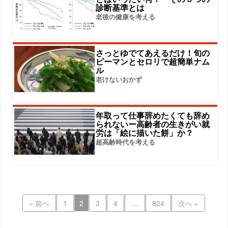
診断基準とは
老後の健康を考える
さっとゆでてあえるだけ！旬の
ピーマンとセロリで超簡単ナム
ル
老けないおかず
年取って仕事辞めたくても辞め
られないー高齢者の生きがい就
労は「絵に描いた餅」か？
超高齢時代を考える
« 前へ
1
2
3
4
…
824
次へ »