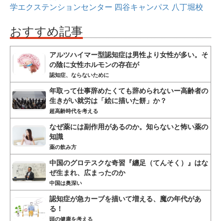
学エクステンションセンター
四谷キャンパス
八丁堀校
おすすめ記事
アルツハイマー型認知症は男性より女性が多い。そ
の陰に女性ホルモンの存在が
認知症、ならないために
年取って仕事辞めたくても辞められないー高齢者の
生きがい就労は「絵に描いた餅」か？
超高齢時代を考える
なぜ薬には副作用があるのか。知らないと怖い薬の
知識
薬の飲み方
中国のグロテスクな奇習『纏足（てんそく）』はな
ぜ生まれ、広まったのか
中国は奥深い
認知症が急カーブを描いて増える、魔の年代があ
る！
頭の健康を考える