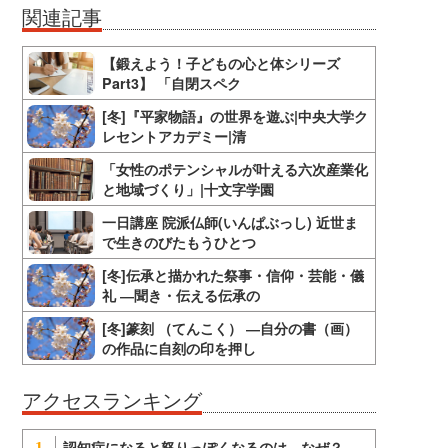
関連記事
【鍛えよう！子どもの心と体シリーズ
Part3】 「自閉スペク
[冬]『平家物語』の世界を遊ぶ|中央大学ク
レセントアカデミー|清
「女性のポテンシャルが叶える六次産業化
と地域づくり」|十文字学園
一日講座 院派仏師(いんぱぶっし) 近世ま
で生きのびたもうひとつ
[冬]伝承と描かれた祭事・信仰・芸能・儀
礼 ―聞き・伝える伝承の
[冬]篆刻 （てんこく） ―自分の書（画）
の作品に自刻の印を押し
アクセスランキング
認知症になると怒りっぽくなるのは、なぜ？
1