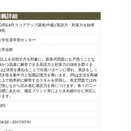
講義詳細
IC(R)L&R スコアアップ講座(中級)/英語力・対策力を効率
強化
大学生涯学習センター
大学会館
0点以上を目指す方を対象に、新形式問題にも戸惑うことな
確かつ迅速に解答できる英語力と対策力の強化を図りま
(L)は演習を重ねることで出題パターンに慣れ、英語をしっ
聞き取る集中力と短期記憶力を養います。(R)は文法を再確
た上で効率的に解答するスキルを習得し、長文問題では内
記憶しながら読み進む速読力を身につけます。各々のニー
目標にあわせ、補足プリント等によりきめ細やかに対応し
きます。
00円
04/22～2017/07/01