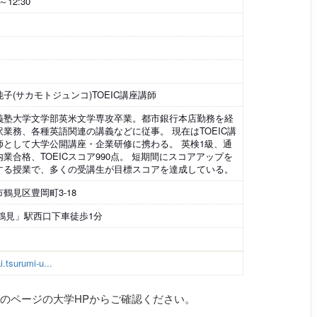
0～12:30
子(サカモトジュンコ)TOEIC講座講師
義塾大学文学部英米文学専攻卒業。都市銀行本店勤務を経
訳業務、各種英語関連の講義などに従事。 現在はTOEIC講
師として大学公開講座・企業研修に携わる。 英検1級、通
業合格、TOEICスコア990点。 短期間にスコアアップを
する授業で、多くの受講生が目標スコアを達成している。
鶴見区豊岡町3-18
「鶴見」駅西口下車徒歩1分
.tsurumi-u...
のページの大学HPからご確認ください。