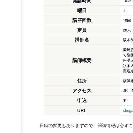
開講時間
10:3
曜日
土
講座回数
10回
定員
20人
講師名
坂本純
慶應
て翻
講師概要
座講
訳案内
実現
住所
横浜市
アクセス
JR
申込
要
URL
shogai
日時の変更もありますので、開講情報は必ずこ