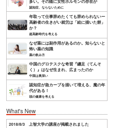
多い。その陰に女性ホルモンの存在が
認知症、ならないために
年取って仕事辞めたくても辞められないー
高齢者の生きがい就労は「絵に描いた餅」
か？
超高齢時代を考える
なぜ薬には副作用があるのか。知らないと
怖い薬の知識
薬の飲み方
中国のグロテスクな奇習『纏足（てんそ
く）』はなぜ生まれ、広まったのか
中国は奥深い
認知症が急カーブを描いて増える、魔の年
代がある！
頭の健康を考える
What's New
2018/8/3 上智大学の講座が掲載されました