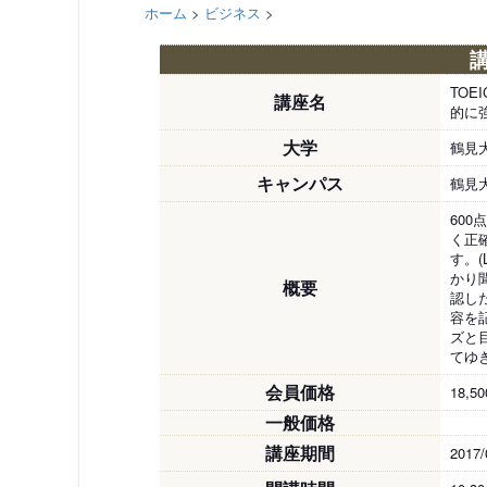
ホーム
>
ビジネス
>
TOE
講座名
的に
大学
鶴見
キャンパス
鶴見
60
く正
す。
かり
概要
認し
容を
ズと
てゆ
会員価格
18,5
一般価格
講座期間
2017/