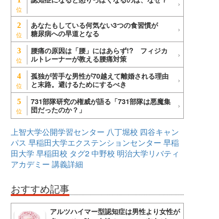
あなたもしている何気ない3つの食習慣が
2
糖尿病への早道となる
腰痛の原因は「腰」にはあらず!? フィジカ
3
ルトレーナーが教える腰痛対策
孤独が苦手な男性が70越えて離婚される理由
4
と末路。避けるためにするべき
731部隊研究の権威が語る「731部隊は悪魔集
5
団だったのか？」
上智大学公開学習センター
八丁堀校
四谷キャン
パス
早稲田大学エクステンションセンター
早稲
田大学
早稲田校
タグ2
中野校
明治大学リバティ
アカデミー
講義詳細
おすすめ記事
アルツハイマー型認知症は男性より女性が