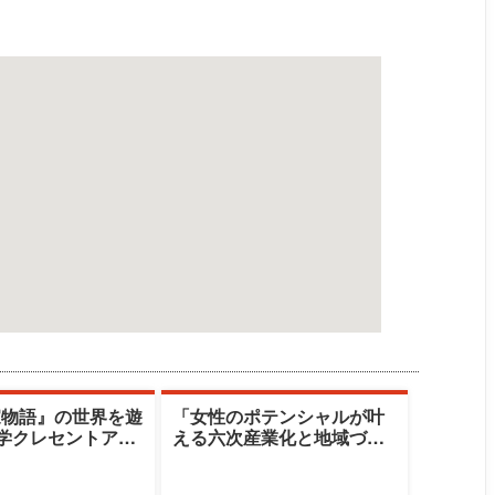
家物語』の世界を遊
「女性のポテンシャルが叶
大学クレセントアカ
える六次産業化と地域づく
清水由美子
り」|十文字学園女子大学|篠
原雪江氏／