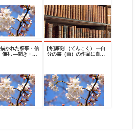
と描かれた祭事・信
[冬]篆刻 （てんこく） ―自
・儀礼 ―聞き・伝
分の書（画）の作品に自刻
の世界―|中央大学
の印を押してみませんか―|
ト
中央大学ク