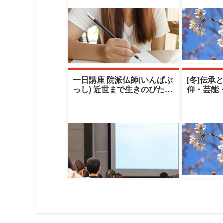
一日講座 院派仏師(いんぱぶ
[冬]伝承
っし) 近世まで生きのびたも
仰・芸能
うひとつの老舗ブランド
える伝承
（秋期）|清
クレセン