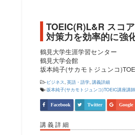
TOEIC(R)L&R ス
対策力を効率的に強
鶴見大学生涯学習センター
鶴見大学会館
坂本純子(サカモトジュンコ)TOE
-
ビジネス
,
英語・語学
,
講義詳細
-
坂本純子(サカモトジュンコ)TOEIC講座講
Facebook
Twitter
Google
講義詳細