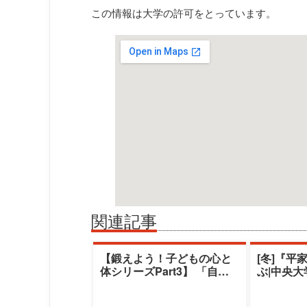
この情報は大学の許可をとっています。
関連記事
【鍛えよう！子どもの心と
[冬]『平
体シリーズPart3】 「自閉
ぶ|中央
スペクトラム症児のコミュ
デミー|
ニケーシ