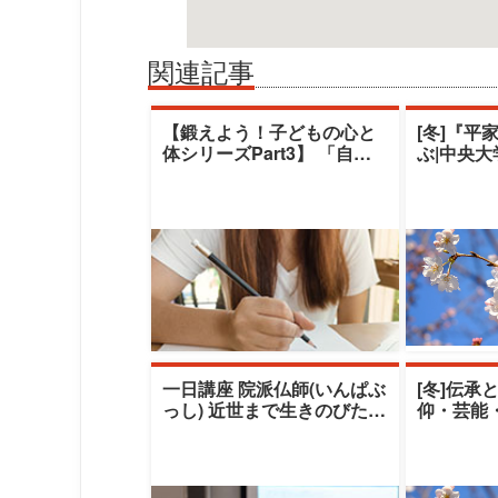
関連記事
【鍛えよう！子どもの心と
[冬]『平
体シリーズPart3】 「自閉
ぶ|中央
スペクトラム症児のコミュ
デミー|
ニケーシ
一日講座 院派仏師(いんぱぶ
[冬]伝承
っし) 近世まで生きのびたも
仰・芸能
うひとつの老舗ブランド
える伝承
（秋期）|清
クレセン