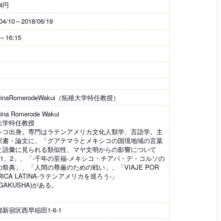
34円
04/10～2018/06/19
5～16:15
rginaRomerodeWakui（拓殖大学特任教授）
ina Romerode Wakui
大学特任教授
シコ出身。専門はラテンアメリカ文化人類学、言語学。主
訳書・論文に、「グアテマラとメキシコの国境地域の言葉
と語彙に見られる類似性、マヤ文明からの影響について
RT1、2」、「-千年の至福-メキシコ・チアパ・デ・コルソの
の祭典」、「人間の尊厳のための戦い」、「VIAJE POR
RICA LATINA-ラテンアメリカを巡ろう-」
HGAKUSHA)がある。
新宿区西早稲田1-6-1