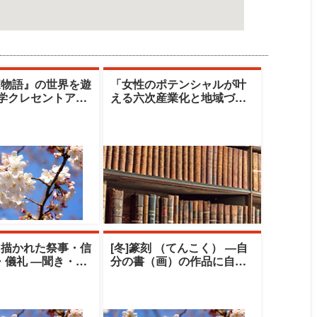
家物語』の世界を遊
「女性のポテンシャルが叶
大学クレセントアカ
える六次産業化と地域づく
清水由美子
り」|十文字学園女子大学|篠
原雪江氏／
と描かれた祭事・信
[冬]篆刻 （てんこく） ―自
・儀礼 ―聞き・伝
分の書（画）の作品に自刻
の世界―|中央大学
の印を押してみませんか―|
ト
中央大学ク