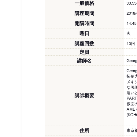
一般価格
33,5
講座期間
2018/
開講時間
14:4
曜日
火
講座回数
10回
定員
講師名
Geo
Georg
拓殖
メキ
な著
遣い
講師概要
PA
仮面
AME
(KO
住所
東京都