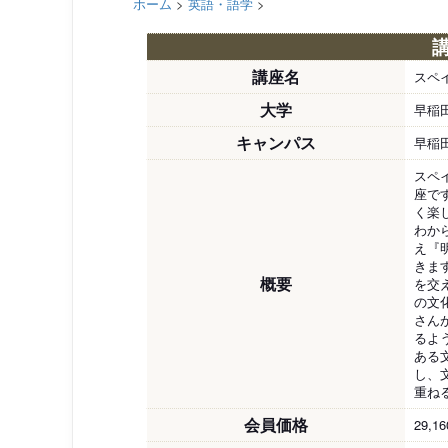
ホーム
>
英語・語学
>
講座名
スペ
大学
早稲
キャンパス
早稲
スペ
座で
く楽
わか
え『
きま
概要
を交
の文
さん
るよ
ある
し、
重ね
会員価格
29,1