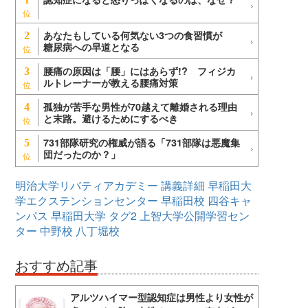
あなたもしている何気ない3つの食習慣が
2
糖尿病への早道となる
腰痛の原因は「腰」にはあらず!? フィジカ
3
ルトレーナーが教える腰痛対策
孤独が苦手な男性が70越えて離婚される理由
4
と末路。避けるためにするべき
731部隊研究の権威が語る「731部隊は悪魔集
5
団だったのか？」
明治大学リバティアカデミー
講義詳細
早稲田大
学エクステンションセンター
早稲田校
四谷キャ
ンパス
早稲田大学
タグ2
上智大学公開学習セン
ター
中野校
八丁堀校
おすすめ記事
アルツハイマー型認知症は男性より女性が