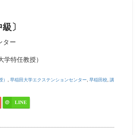
中級〕
ンター
（拓殖大学特任教授）
教授）
,
早稲田大学エクステンションセンター
,
早稲田校
,
講
LINE