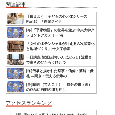
関連記事
【鍛えよう！子どもの心と体シリーズ
Part3】 「自閉スペク
[冬]『平家物語』の世界を遊ぶ|中央大学ク
レセントアカデミー|清
「女性のポテンシャルが叶える六次産業化
と地域づくり」|十文字学園
一日講座 院派仏師(いんぱぶっし) 近世ま
で生きのびたもうひとつ
[冬]伝承と描かれた祭事・信仰・芸能・儀
礼 ―聞き・伝える伝承の
[冬]篆刻 （てんこく） ―自分の書（画）
の作品に自刻の印を押し
アクセスランキング
認知症になると怒りっぽくなるのは、なぜ？
1