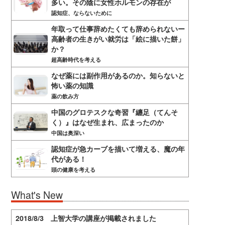
多い。その陰に女性ホルモンの存在が
認知症、ならないために
年取って仕事辞めたくても辞められないー
高齢者の生きがい就労は「絵に描いた餅」
か？
超高齢時代を考える
なぜ薬には副作用があるのか。知らないと
怖い薬の知識
薬の飲み方
中国のグロテスクな奇習『纏足（てんそ
く）』はなぜ生まれ、広まったのか
中国は奥深い
認知症が急カーブを描いて増える、魔の年
代がある！
頭の健康を考える
What's New
2018/8/3 上智大学の講座が掲載されました