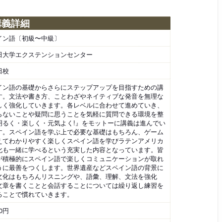
講義詳細
イン語〔初級〜中級〕
田大学エクステンションセンター
田校
イン語の基礎からさらにステップアップを目指すための講
す。文法や書き方、ことわざやネイティブな発音を無理な
しく強化していきます。各レベルに合わせて進めていき、
らないことや疑問に思うことを気軽に質問できる環境を整
明るく・楽しく・元気よく!』をモットーに講義は進んでい
す。スペイン語を学ぶ上で必要な基礎はもちろん、ゲーム
えてわかりやすく楽しくスペイン語を学びラテンアメリカ
化も一緒に学べるという充実した内容となっています。皆
が積極的にスペイン語で楽しくコミュニケーションが取れ
うに最善をつくします。世界遺産などスペイン語の背景に
文化はもちろんリスニングや、語彙、理解、文法を強化
文章を書くことと会話することについては繰り返し練習を
ることで慣れていきます。
60円