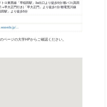
メトロ東西線「早稲田駅」3a出口より徒歩5分/都バス(高田
駅→早大正門行き)「早大正門」より徒歩1分/都電荒川線
稲田駅」より徒歩5分
.waseda.jp/...
のページの大学HPからご確認ください。