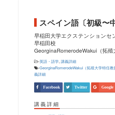
スペイン語〔初級〜
早稲田大学エクステンションセ
早稲田校
GeorginaRomerodeWakui
-
英語・語学
,
講義詳細
-
GeorginaRomerodeWakui（拓殖大学特任
義詳細
Facebook
Twitter
Google
講義詳細