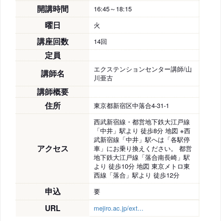
開講時間
16:45～18:15
曜日
火
講座回数
14回
定員
エクステンションセンター講師/山
講師名
川亜古
講師概要
住所
東京都新宿区中落合4-31-1
西武新宿線・都営地下鉄大江戸線
「中井」駅より 徒歩8分 地図 ※西
武新宿線「中井」駅へは「各駅停
アクセス
車」にお乗り換えください。 都営
地下鉄大江戸線「落合南長崎」駅
より 徒歩10分 地図 東京メトロ東
西線「落合」駅より 徒歩12分
申込
要
URL
mejiro.ac.jp/ext...