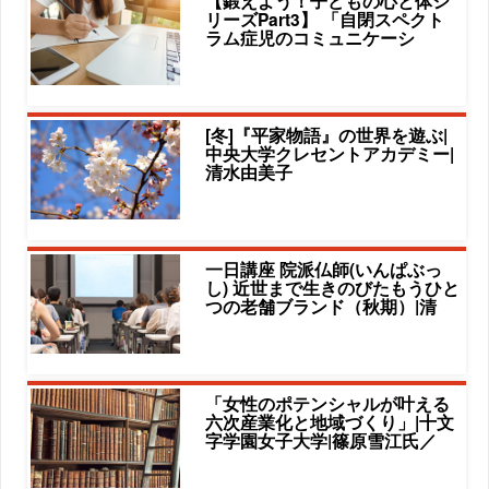
【鍛えよう！子どもの心と体シ
リーズPart3】 「自閉スペクト
ラム症児のコミュニケーシ
[冬]『平家物語』の世界を遊ぶ|
中央大学クレセントアカデミー|
清水由美子
一日講座 院派仏師(いんぱぶっ
し) 近世まで生きのびたもうひと
つの老舗ブランド（秋期）|清
「女性のポテンシャルが叶える
六次産業化と地域づくり」|十文
字学園女子大学|篠原雪江氏／