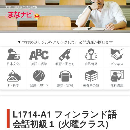
大学公開講座の情報検索
▼ 学びのジャンルをクリックして、公開講座が探せます
日本文化
英語・語学
教育・子ども
自己啓発
ビジネス
IT・科学
健康・ｽﾎﾟｰﾂ
趣味・実用
教養その他
無料講座
L1714-A1 フィンランド語
会話初級１ (火曜クラス)