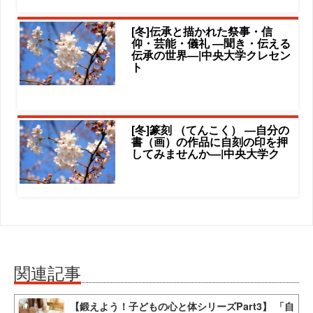
[冬]伝承と描かれた祭事・信
仰・芸能・儀礼 ―聞き・伝える
伝承の世界―|中央大学クレセン
ト
[冬]篆刻 （てんこく） ―自分の
書（画）の作品に自刻の印を押
してみませんか―|中央大学ク
関連記事
【鍛えよう！子どもの心と体シリーズPart3】 「自