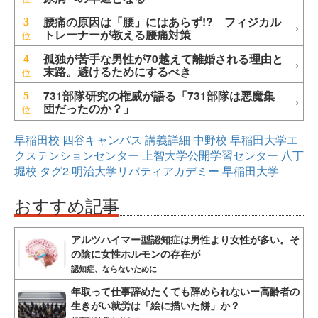
腰痛の原因は「腰」にはあらず!? フィジカル
3
トレーナーが教える腰痛対策
孤独が苦手な男性が70越えて離婚される理由と
4
末路。避けるためにするべき
731部隊研究の権威が語る「731部隊は悪魔集
5
団だったのか？」
早稲田校
四谷キャンパス
講義詳細
中野校
早稲田大学エ
クステンションセンター
上智大学公開学習センター
八丁
堀校
タグ2
明治大学リバティアカデミー
早稲田大学
おすすめ記事
アルツハイマー型認知症は男性より女性が多い。そ
の陰に女性ホルモンの存在が
認知症、ならないために
年取って仕事辞めたくても辞められないー高齢者の
生きがい就労は「絵に描いた餅」か？