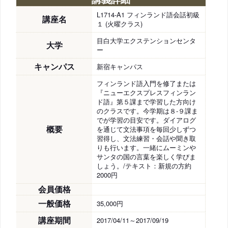
L1714-A1 フィンランド語会話初級
講座名
１ (火曜クラス)
目白大学エクステンションセンタ
大学
ー
キャンパス
新宿キャンパス
フィンランド語入門を修了または
『ニューエクスプレスフィンラン
ド語』第５課まで学習した方向け
のクラスです。今学期は８-９課ま
でが学習の目安です。ダイアログ
概要
を通じて文法事項を毎回少しずつ
習得し、文法練習・会話や聞き取
りも行います。一緒にムーミンや
サンタの国の言葉を楽しく学びま
しょう。/テキスト：新規の方約
2000円
会員価格
一般価格
35,000円
講座期間
2017/04/11～2017/09/19