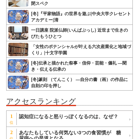
閉スペク
[冬]『平家物語』の世界を遊ぶ|中央大学クレセント
アカデミー|清
一日講座 院派仏師(いんぱぶっし) 近世まで生きの
びたもうひとつ
「女性のポテンシャルが叶える六次産業化と地域づ
くり」|十文字学園
[冬]伝承と描かれた祭事・信仰・芸能・儀礼 ―聞
き・伝える伝承の
[冬]篆刻 （てんこく） ―自分の書（画）の作品に
自刻の印を押し
アクセスランキング
認知症になると怒りっぽくなるのは、なぜ？
1
あなたもしている何気ない3つの食習慣が 糖
2
尿病への早道となる