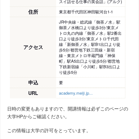
スイ話せる仕事の英会話」(アルク)
住所
東京都千代田区神田駿河台1-1
JR中央線・総武線「御茶ノ水」駅
御茶ノ水橋口より徒歩3分/東京メ
トロ丸の内線「御茶ノ水」駅2番出
口より徒歩3分/東京メトロ千代田
線「新御茶ノ水」駅B1出口より徒
アクセス
歩5分/都営地下鉄三田線・新宿
線・東京メトロ半蔵門線「神保
町」駅A5出口より徒歩5分/都営地
下鉄新宿線「小川町」駅B3出口よ
り徒歩5分
申込
要
URL
academy.meiji.jp...
日時の変更もありますので、開講情報は必ずこのページの
大学HPからご確認ください。
この情報は大学の許可をとっています。