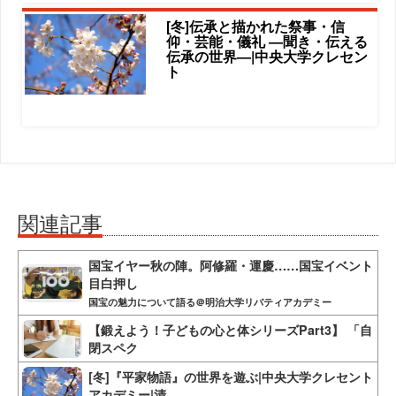
[冬]伝承と描かれた祭事・信
仰・芸能・儀礼 ―聞き・伝える
伝承の世界―|中央大学クレセン
ト
関連記事
国宝イヤー秋の陣。阿修羅・運慶……国宝イベント
目白押し
国宝の魅力について語る＠明治大学リバティアカデミー
【鍛えよう！子どもの心と体シリーズPart3】 「自
閉スペク
[冬]『平家物語』の世界を遊ぶ|中央大学クレセント
アカデミー|清