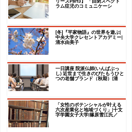
リーズPart3】 「自閉スペクト
ラム症児のコミュニケーシ
[冬]『平家物語』の世界を遊ぶ|
中央大学クレセントアカデミー|
清水由美子
一日講座 院派仏師(いんぱぶっ
し) 近世まで生きのびたもうひと
つの老舗ブランド（秋期）|清
「女性のポテンシャルが叶える
六次産業化と地域づくり」|十文
字学園女子大学|篠原雪江氏／