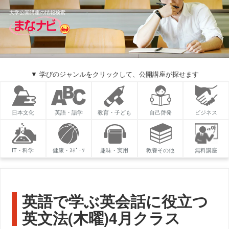
大学公開講座の情報検索
▼ 学びのジャンルをクリックして、公開講座が探せます
日本文化
英語・語学
教育・子ども
自己啓発
ビジネス
IT・科学
健康・ｽﾎﾟｰﾂ
趣味・実用
教養その他
無料講座
英語で学ぶ英会話に役立つ
英文法(木曜)4月クラス