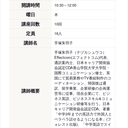
開講時間
10:30～12:00
曜日
木
講座回数
10回
定員
16人
講師名
手塚朱羽子
手塚朱羽子（テヅカシュウコ）
Effectcom(エフェクトコム)代表、
通訳案内士、日本キャリア開発協
会認定CDA青山学院大学大学院・
国際コミュニケーション修士。英
国にて貿易業務やTV番組制作のコ
ーディネーション、帰国後は通
訳、留学事業、企業研修の企画運
講師概要
営等に従事。現在企業にて、ビジ
ネス英語、ビジネススキル&コミュ
ニケーション研修等を行う。日本
キャリア開発協会認定CDA。著書
「中学3年までの英語力で外国人と
ペラペラ話せるようになる本」(フ
ォレスト出版)、「中学英語でスイ