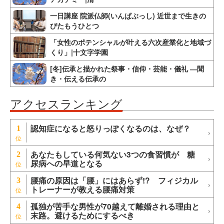
一日講座 院派仏師(いんぱぶっし) 近世まで生きの
びたもうひとつ
「女性のポテンシャルが叶える六次産業化と地域づ
くり」|十文字学園
[冬]伝承と描かれた祭事・信仰・芸能・儀礼 ―聞
き・伝える伝承の
アクセスランキング
認知症になると怒りっぽくなるのは、なぜ？
1
あなたもしている何気ない3つの食習慣が 糖
2
尿病への早道となる
腰痛の原因は「腰」にはあらず!? フィジカル
3
トレーナーが教える腰痛対策
孤独が苦手な男性が70越えて離婚される理由と
4
末路。避けるためにするべき