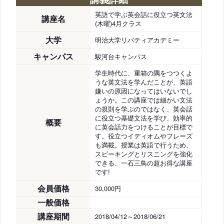
英語で学ぶ英会話に役立つ英文法
講座名
(木曜)4月クラス
大学
明治大学リバティアカデミー
キャンパス
駿河台キャンパス
学生時代に、重箱の隅をつつくよ
うな英文法を学んだことが、英語
嫌いの原因になってはいないでし
ょうか。この講座では細かい文法
の規則を学ぶのではなく、英会話
に役立つ基礎文法を学び、効率的
概要
に英会話力をつけることが目標で
す。役立つイディオムやフレーズ
も満載。授業は英語で行うため、
スピーキングとリスニングを強化
できる、一石三鳥の超お得な講座
です!
会員価格
30,000円
一般価格
講座期間
2018/04/12～2018/06/21