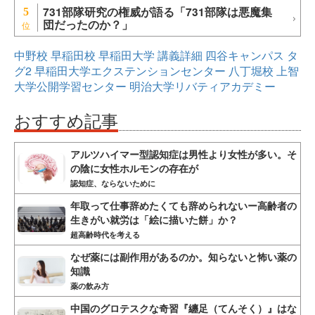
731部隊研究の権威が語る「731部隊は悪魔集
5
団だったのか？」
中野校
早稲田校
早稲田大学
講義詳細
四谷キャンパス
タ
グ2
早稲田大学エクステンションセンター
八丁堀校
上智
大学公開学習センター
明治大学リバティアカデミー
おすすめ記事
アルツハイマー型認知症は男性より女性が多い。そ
の陰に女性ホルモンの存在が
認知症、ならないために
年取って仕事辞めたくても辞められないー高齢者の
生きがい就労は「絵に描いた餅」か？
超高齢時代を考える
なぜ薬には副作用があるのか。知らないと怖い薬の
知識
薬の飲み方
中国のグロテスクな奇習『纏足（てんそく）』はな