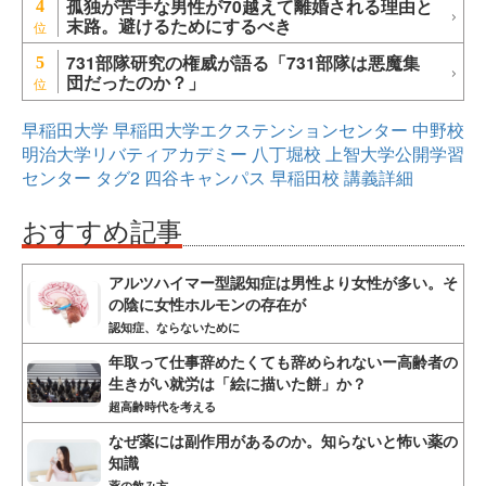
孤独が苦手な男性が70越えて離婚される理由と
4
末路。避けるためにするべき
731部隊研究の権威が語る「731部隊は悪魔集
5
団だったのか？」
早稲田大学
早稲田大学エクステンションセンター
中野校
明治大学リバティアカデミー
八丁堀校
上智大学公開学習
センター
タグ2
四谷キャンパス
早稲田校
講義詳細
おすすめ記事
アルツハイマー型認知症は男性より女性が多い。そ
の陰に女性ホルモンの存在が
認知症、ならないために
年取って仕事辞めたくても辞められないー高齢者の
生きがい就労は「絵に描いた餅」か？
超高齢時代を考える
なぜ薬には副作用があるのか。知らないと怖い薬の
知識
薬の飲み方