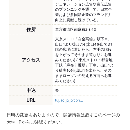
ジェネレーション広告や宣伝広告
のプランニングを通して、日本企
業および多国籍企業のブランド力
向上に貢献し続けている。
住所
東京都港区南麻布2-8-12
東京メトロ「白金高輪」駅下車、
出口4より徒歩7分(出口4を出てB1
階の広場に着いたら、右手の階段
を上がってそのまま道なりにお進
アクセス
みください) / 東京メトロ・都営地
下鉄「麻布十番駅」下車、出口1よ
り徒歩10分(出口1を出たら、その
ままローソンの見える方向へお進
みください)
申込
要
URL
tuj.ac.jp/jp/con...
日時の変更もありますので、開講情報は必ずこのページの
大学HPからご確認ください。