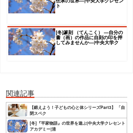
伝承の世界―|中央大学クレセン
ト
[冬]篆刻 （てんこく） ―自分の
書（画）の作品に自刻の印を押
してみませんか―|中央大学ク
関連記事
【鍛えよう！子どもの心と体シリーズPart3】 「自
閉スペク
[冬]『平家物語』の世界を遊ぶ|中央大学クレセント
アカデミー|清