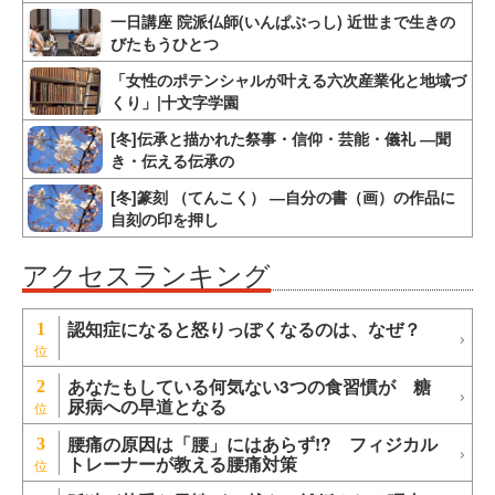
一日講座 院派仏師(いんぱぶっし) 近世まで生きの
びたもうひとつ
「女性のポテンシャルが叶える六次産業化と地域づ
くり」|十文字学園
[冬]伝承と描かれた祭事・信仰・芸能・儀礼 ―聞
き・伝える伝承の
[冬]篆刻 （てんこく） ―自分の書（画）の作品に
自刻の印を押し
アクセスランキング
認知症になると怒りっぽくなるのは、なぜ？
1
あなたもしている何気ない3つの食習慣が 糖
2
尿病への早道となる
腰痛の原因は「腰」にはあらず!? フィジカル
3
トレーナーが教える腰痛対策