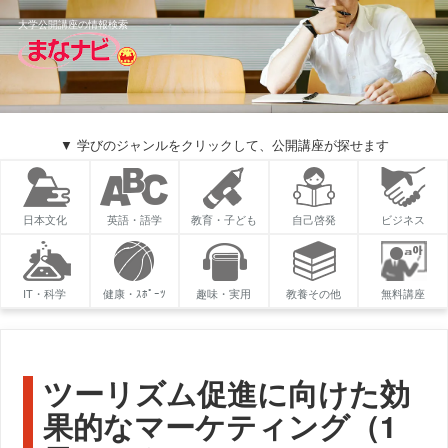
大学公開講座の情報検索
▼ 学びのジャンルをクリックして、公開講座が探せます
日本文化
英語・語学
教育・子ども
自己啓発
ビジネス
IT・科学
健康・ｽﾎﾟｰﾂ
趣味・実用
教養その他
無料講座
ツーリズム促進に向けた効
果的なマーケティング（1