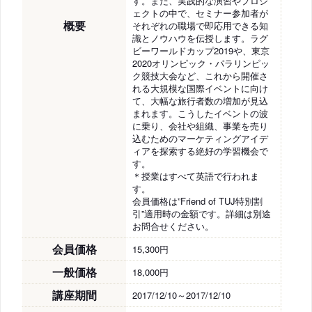
す。また、実践的な演習やプロジ
ェクトの中で、セミナー参加者が
概要
それぞれの職場で即応用できる知
識とノウハウを伝授します。ラグ
ビーワールドカップ2019や、東京
2020オリンピック・パラリンピッ
ク競技大会など、これから開催さ
れる大規模な国際イベントに向け
て、大幅な旅行者数の増加が見込
まれます。こうしたイベントの波
に乗り、会社や組織、事業を売り
込むためのマーケティングアイデ
ィアを探索する絶好の学習機会で
す。
＊授業はすべて英語で行われま
す。
会員価格は”Friend of TUJ特別割
引”適用時の金額です。詳細は別途
お問合せください。
会員価格
15,300円
一般価格
18,000円
講座期間
2017/12/10～2017/12/10