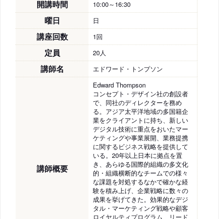
開講時間
10:00～16:30
曜日
日
講座回数
1回
定員
20人
講師名
エドワード・トンプソン
Edward Thompson
コンセプト・デザイン社の創設者
で、同社のディレクターを務め
る。アジア太平洋地域の多国籍企
業をクライアントに持ち、新しい
デジタル技術に重点をおいたマー
ケティングや事業展開、業務提携
に関するビジネス戦略を提供して
いる。20年以上日本に拠点を置
き、あらゆる国際的組織の多文化
講師概要
的・組織横断的なチームでの様々
な課題を対処するなかで確かな経
験を積み上げ、企業戦略に数々の
成果を挙げてきた。効果的なデジ
タル・マーケティング戦略や顧客
ロイヤルティプログラム、リード