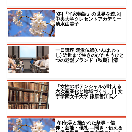
[冬]『平家物語』の世界を遊ぶ|
中央大学クレセントアカデミー|
清水由美子
一日講座 院派仏師(いんぱぶっ
し) 近世まで生きのびたもうひと
つの老舗ブランド（秋期）|清
「女性のポテンシャルが叶える
六次産業化と地域づくり」|十文
字学園女子大学|篠原雪江氏／
[冬]伝承と描かれた祭事・信
仰・芸能・儀礼 ―聞き・伝える