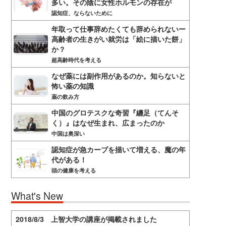
多い。その陰に女性ホルモンの存在が
認知症、ならないために
年取って仕事辞めたくても辞められないー
高齢者の生きがい就労は「絵に描いた餅」
か？
超高齢時代を考える
なぜ薬には副作用があるのか。知らないと
怖い薬の知識
薬の飲み方
中国のグロテスクな奇習『纏足（てんそ
く）』はなぜ生まれ、広まったのか
中国は奥深い
認知症が急カーブを描いて増える、魔の年
代がある！
頭の健康を考える
What's New
2018/8/3 上智大学の講座が掲載されました