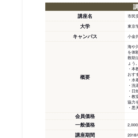
講座名
市民
大学
東京
キャンパス
小金
海や
を体
救助
ょう
・本
おす
概要
・水
・洗
・日
・教
協力
・悪
会員価格
一般価格
2,00
講座期間
2018/