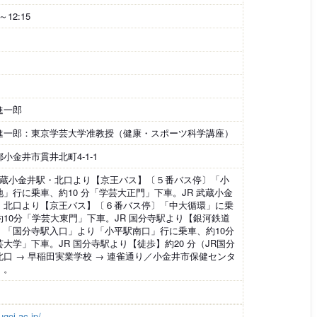
5～12:15
進一郎
進一郎：東京学芸大学准教授（健康・スポーツ科学講座）
小金井市貫井北町4-1-1
 武蔵小金井駅・北口より【京王バス】〔５番バス停〕「小
地」行に乗車、約10 分「学芸大正門」下車。JR 武蔵小金
・北口より【京王バス】〔６番バス停〕「中大循環」に乗
約10分「学芸大東門」下車。JR 国分寺駅より【銀河鉄道
】「国分寺駅入口」より「小平駅南口」行に乗車、約10分
芸大学」下車。JR 国分寺駅より【徒歩】約20 分（JR国分
北口 → 早稲田実業学校 → 連雀通り／小金井市保健センタ
）。
gei.ac.jp/...