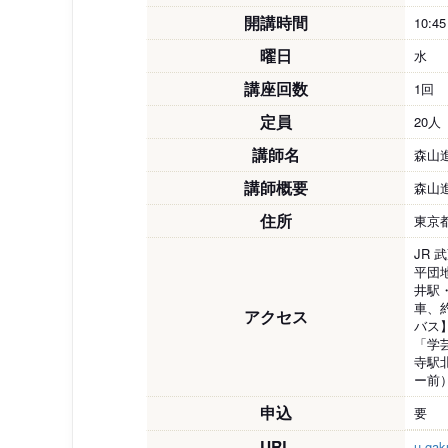
開講時間
10:4
曜日
水
講座回数
1回
定員
20人
講師名
森山
講師概要
森山
住所
東京都
JR
平団
井駅
車、
アクセス
バス
「学
寺駅
ー前
申込
要
URL
u-gaku