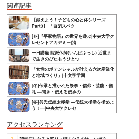
関連記事
【鍛えよう！子どもの心と体シリーズ
Part3】 「自閉スペク
[冬]『平家物語』の世界を遊ぶ|中央大学ク
レセントアカデミー|清
一日講座 院派仏師(いんぱぶっし) 近世ま
で生きのびたもうひとつ
「女性のポテンシャルが叶える六次産業化
と地域づくり」|十文字学園
[冬]伝承と描かれた祭事・信仰・芸能・儀
礼 ―聞き・伝える伝承の
[冬]呉氏伝統太極拳 ―伝統太極拳を極めよ
う！―|中央大学クレセ
アクセスランキング
認知症になると怒りっぽくなるのは、なぜ？
1