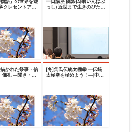
家物語』の世界を遊
一日講座 院派仏師(いんぱぶ
大学クレセントアカ
っし) 近世まで生きのびたも
清水由美子
うひとつの老舗ブランド
（秋期）|清
と描かれた祭事・信
[冬]呉氏伝統太極拳 ―伝統
・儀礼 ―聞き・伝
太極拳を極めよう！―|中央
の世界―|中央大学
大学クレセントアカデミー|
ト
宮本知次