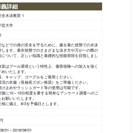
講義詳細
安全水泳教室 1
学芸大学
井
川などでの身の安全を守るために、服を着た状態での水泳
験します。着衣状態でのさまざまな泳ぎ方や万が一の際の
法について、正しい知識と基礎的な技能習得を目指しまし
。
教室はプール環境という特性上、傷害保険への加入を強く
すめいたします。
着、キャップ、ゴーグルをご着用ください。
濯済の衣服（長袖長ズボン推奨）をご準備ください。
焼け止めやラッシュガード等の使用は可能です。
室後に10～15分程度を要する簡単なアンケート調査へのご
をお願いいたします。
天候に備え、8/3を予備日とします。
0円
08/01～2018/08/01