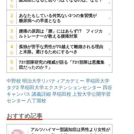
あなたもしている何気ない3つの食習慣が
2
糖尿病への早道となる
腰痛の原因は「腰」にはあらず!? フィジカ
3
ルトレーナーが教える腰痛対策
孤独が苦手な男性が70越えて離婚される理由
4
と末路。避けるためにするべき
731部隊研究の権威が語る「731部隊は悪魔集
5
団だったのか？」
中野校
明治大学リバティアカデミー
早稲田大学
タグ2
早稲田大学エクステンションセンター
四谷
キャンパス
講義詳細
早稲田校
上智大学公開学習
センター
八丁堀校
おすすめ記事
アルツハイマー型認知症は男性より女性が