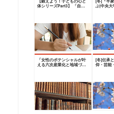
【鍛えよう！子どもの心と
[冬]『平
体シリーズPart3】 「自閉
ぶ|中央
スペクトラム症児のコミュ
デミー|
ニケーシ
「女性のポテンシャルが叶
[冬]伝承
える六次産業化と地域づく
仰・芸能
り」|十文字学園女子大学|篠
える伝承
原雪江氏／
クレセン