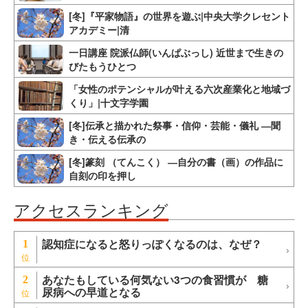
[冬]『平家物語』の世界を遊ぶ|中央大学クレセント
アカデミー|清
一日講座 院派仏師(いんぱぶっし) 近世まで生きの
びたもうひとつ
「女性のポテンシャルが叶える六次産業化と地域づ
くり」|十文字学園
[冬]伝承と描かれた祭事・信仰・芸能・儀礼 ―聞
き・伝える伝承の
[冬]篆刻 （てんこく） ―自分の書（画）の作品に
自刻の印を押し
アクセスランキング
認知症になると怒りっぽくなるのは、なぜ？
1
あなたもしている何気ない3つの食習慣が 糖
2
尿病への早道となる