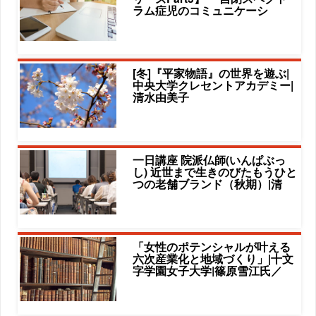
ラム症児のコミュニケーシ
[冬]『平家物語』の世界を遊ぶ|
中央大学クレセントアカデミー|
清水由美子
一日講座 院派仏師(いんぱぶっ
し) 近世まで生きのびたもうひと
つの老舗ブランド（秋期）|清
「女性のポテンシャルが叶える
六次産業化と地域づくり」|十文
字学園女子大学|篠原雪江氏／