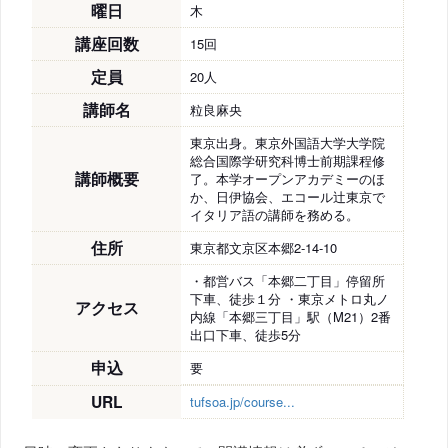
曜日
木
講座回数
15回
定員
20人
講師名
粒良麻央
東京出身。東京外国語大学大学院
総合国際学研究科博士前期課程修
講師概要
了。本学オープンアカデミーのほ
か、日伊協会、エコール辻東京で
イタリア語の講師を務める。
住所
東京都文京区本郷2-14-10
・都営バス「本郷二丁目」停留所
下車、徒歩１分 ・東京メトロ丸ノ
アクセス
内線「本郷三丁目」駅（M21）2番
出口下車、徒歩5分
申込
要
URL
tufsoa.jp/course...