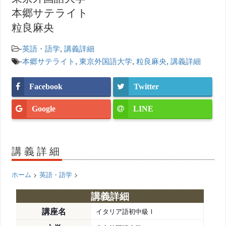
本郷サテライト
粒良麻央
-
英語・語学
,
講義詳細
-
本郷サテライト
,
東京外国語大学
,
粒良麻央
,
講義詳細
Facebook
Twitter
Google
LINE
講義詳細
ホーム
>
英語・語学
>
講義詳細
講座名
イタリア語初中級Ⅰ