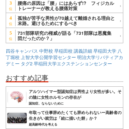
腰痛の原因は「腰」にはあらず!? フィジカル
3
トレーナーが教える腰痛対策
孤独が苦手な男性が70越えて離婚される理由と
4
末路。避けるためにするべき
731部隊研究の権威が語る「731部隊は悪魔集
5
団だったのか？」
四谷キャンパス
中野校
早稲田校
講義詳細
早稲田大学
八
丁堀校
上智大学公開学習センター
明治大学リバティアカ
デミー
タグ2
早稲田大学エクステンションセンター
おすすめ記事
アルツハイマー型認知症は男性より女性が多い。そ
の陰に女性ホルモンの存在が
認知症、ならないために
年取って仕事辞めたくても辞められないー高齢者の
生きがい就労は「絵に描いた餅」か？
超高齢時代を考える