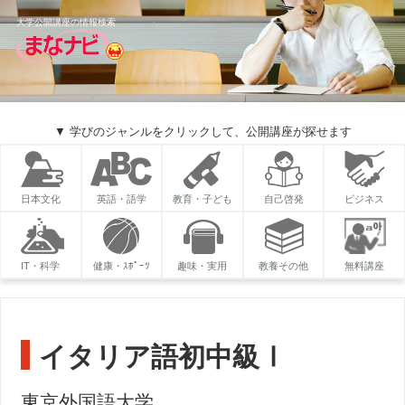
大学公開講座の情報検索
▼ 学びのジャンルをクリックして、公開講座が探せます
日本文化
英語・語学
教育・子ども
自己啓発
ビジネス
IT・科学
健康・ｽﾎﾟｰﾂ
趣味・実用
教養その他
無料講座
イタリア語初中級Ⅰ
東京外国語大学