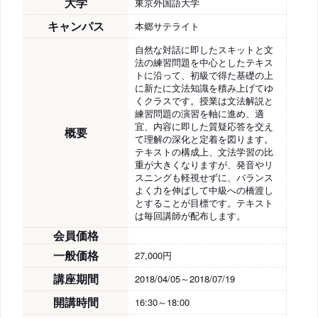
大学
東京外国語大学
キャンパス
本郷サテライト
自然な対話に即したスキットと文
法の練習問題を中心としたテキス
トに沿って、初級で得た基礎の上
に新たに文法知識を積み上げてゆ
くクラスです。授業は文法解説と
練習問題の演習を軸に進め、適
宜、内容に即した質疑応答を交え
概要
て理解の深化と定着を図ります。
テキストの構成上、文法学習の比
重が大きくなりますが、発音やリ
スニングも軽視せずに、バランス
よく力を伸ばして中級への橋渡し
とすることが目標です。テキスト
は毎回講師が配布します。
会員価格
一般価格
27,000円
講座期間
2018/04/05～2018/07/19
開講時間
16:30～18:00