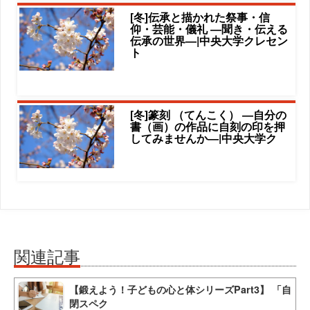
[冬]伝承と描かれた祭事・信
仰・芸能・儀礼 ―聞き・伝える
伝承の世界―|中央大学クレセン
ト
[冬]篆刻 （てんこく） ―自分の
書（画）の作品に自刻の印を押
してみませんか―|中央大学ク
関連記事
【鍛えよう！子どもの心と体シリーズPart3】 「自
閉スペク