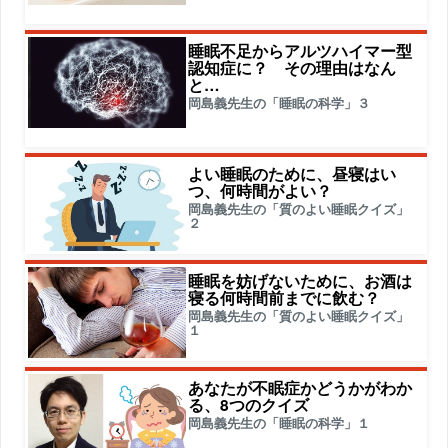
睡眠不足からアルツハイマー型
認知症に？ その理由はなん
と…
岡島義先生の「睡眠の科学」３
よい睡眠のために、昼寝はい
つ、何時間がよい？
岡島義先生の「質のよい睡眠クイズ」
２
睡眠を妨げないために、お酒は
寝る何時間前までに飲む？
岡島義先生の「質のよい睡眠クイズ」
１
あなたが不眠症かどうかがわか
る、8つのクイズ
岡島義先生の「睡眠の科学」１