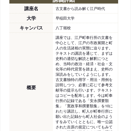
講座名
古文書から読み解く江戸時代
大学
早稲田大学
キャンパス
八丁堀校
講座では、江戸町奉行所の文書を
中心として、江戸の市政展開と町
人の生活諸相の実態に迫ります。
テキストの講読を通じて、まずは
史料の適切な解読と解釈につと
め、当時の政治・経済・社会・文
化等の時代背景を踏まえ、史料の
深読みをしていくようにします。
古文書独特の用字・用法・用例を
説明しつつ、必要に応じて参考文
概要
献等の提示も行います。テキスト
はコピーを配布します。今は町奉
行所の記録である「安永撰要類
集」「寛政享和撰要類集」を10に
わたり講読し、町人が町奉行所に
願い出た記録から町人社会のよう
すをみていくとともに、唯一公認
された吉原の規定についてもみて