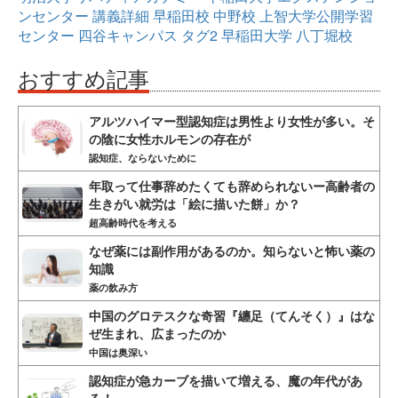
ンセンター
講義詳細
早稲田校
中野校
上智大学公開学習
センター
四谷キャンパス
タグ2
早稲田大学
八丁堀校
おすすめ記事
アルツハイマー型認知症は男性より女性が多い。そ
の陰に女性ホルモンの存在が
認知症、ならないために
年取って仕事辞めたくても辞められないー高齢者の
生きがい就労は「絵に描いた餅」か？
超高齢時代を考える
なぜ薬には副作用があるのか。知らないと怖い薬の
知識
薬の飲み方
中国のグロテスクな奇習『纏足（てんそく）』はな
ぜ生まれ、広まったのか
中国は奥深い
認知症が急カーブを描いて増える、魔の年代があ
る！