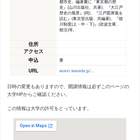
都市史。編著書に『東京都の歴
史』(山川出版社、共著)、『大江戸
歴史の風景』(同)、『江戸図屏風を
読む』(東京堂出版、共編著)、『徳
川制度(上・中・下)』(岩波文庫、
校注)等。
住所
アクセス
申込
要
URL
wuext.waseda.jp/...
日時の変更もありますので、開講情報は必ずこのページの
大学HPからご確認ください。
この情報は大学の許可をとっています。