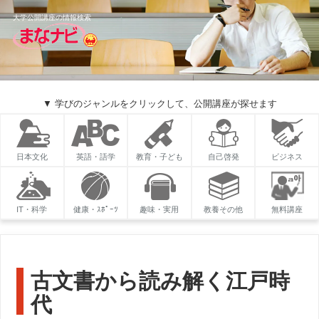
大学公開講座の情報検索
▼ 学びのジャンルをクリックして、公開講座が探せます
日本文化
英語・語学
教育・子ども
自己啓発
ビジネス
IT・科学
健康・ｽﾎﾟｰﾂ
趣味・実用
教養その他
無料講座
古文書から読み解く江戸時
代