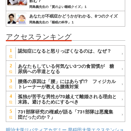
飲む？
岡島義先生の「質のよい睡眠クイズ」１
あなたが不眠症かどうかがわかる、8つのクイズ
岡島義先生の「睡眠の科学」１
アクセスランキング
認知症になると怒りっぽくなるのは、なぜ？
1
あなたもしている何気ない3つの食習慣が 糖
2
尿病への早道となる
腰痛の原因は「腰」にはあらず!? フィジカル
3
トレーナーが教える腰痛対策
孤独が苦手な男性が70越えて離婚される理由と
4
末路。避けるためにするべき
731部隊研究の権威が語る「731部隊は悪魔集
5
団だったのか？」
明治大学リバティアカデミー
早稲田大学エクステンショ