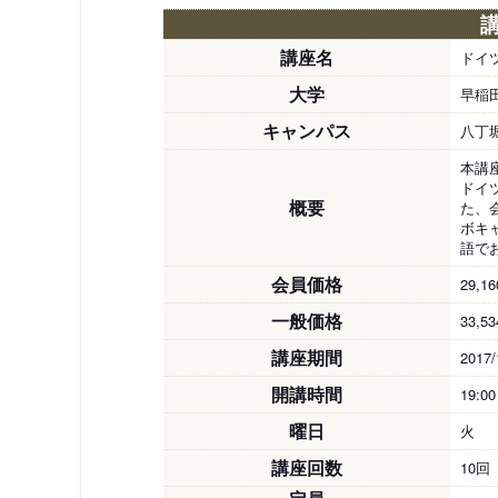
講座名
ドイ
大学
早稲
キャンパス
八丁
本講
ドイ
概要
た、
ボキ
語で
会員価格
29,1
一般価格
33,5
講座期間
2017/
開講時間
19:0
曜日
火
講座回数
10回