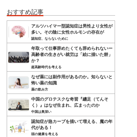
おすすめ記事
アルツハイマー型認知症は男性より女性が
多い。その陰に女性ホルモンの存在が
認知症、ならないために
年取って仕事辞めたくても辞められないー
高齢者の生きがい就労は「絵に描いた餅」
か？
超高齢時代を考える
なぜ薬には副作用があるのか。知らないと
怖い薬の知識
薬の飲み方
中国のグロテスクな奇習『纏足（てんそ
く）』はなぜ生まれ、広まったのか
中国は奥深い
認知症が急カーブを描いて増える、魔の年
代がある！
頭の健康を考える