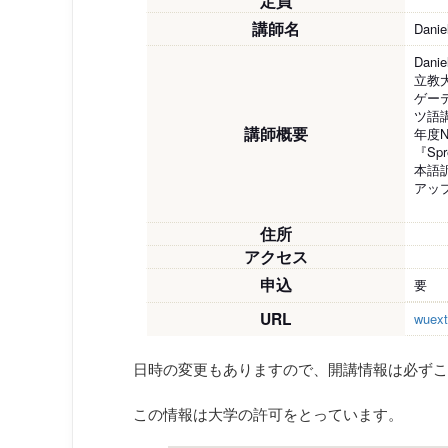
定員
講師名
Dan
Danie
立教
ゲー
ツ語
講師概要
年度
『Sp
本語
アッ
住所
アクセス
申込
要
URL
wuext
日時の変更もありますので、開講情報は必ずこ
この情報は大学の許可をとっています。