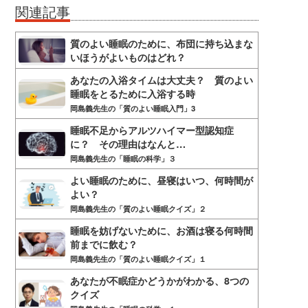
関連記事
質のよい睡眠のために、布団に持ち込まな
いほうがよいものはどれ？
あなたの入浴タイムは大丈夫？ 質のよい
睡眠をとるために入浴する時
岡島義先生の「質のよい睡眠入門」3
睡眠不足からアルツハイマー型認知症
に？ その理由はなんと…
岡島義先生の「睡眠の科学」３
よい睡眠のために、昼寝はいつ、何時間が
よい？
岡島義先生の「質のよい睡眠クイズ」２
睡眠を妨げないために、お酒は寝る何時間
前までに飲む？
岡島義先生の「質のよい睡眠クイズ」１
あなたが不眠症かどうかがわかる、8つの
クイズ