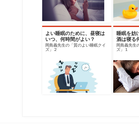
よい睡眠のために、昼寝は
睡眠を妨
いつ、何時間がよい？
酒は寝る
む？
岡島義先生の「質のよい睡眠クイ
岡島義先生
ズ」２
ズ」１