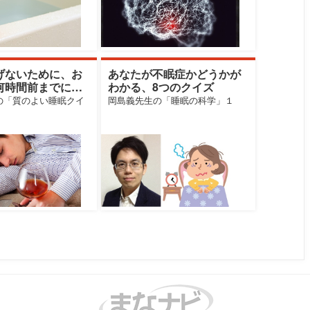
げないために、お
あなたが不眠症かどうかが
何時間前までに飲
わかる、8つのクイズ
の「質のよい睡眠クイ
岡島義先生の「睡眠の科学」１