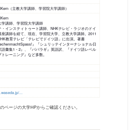
ielKern（立教大学講師、学習院大学講師）
lKern
大学講師、学習院大学講師
テ・インスティトゥート講師、NHKテレビ・ラジオのドイ
講座講師を経て、現在、学習院大学、立教大学講師。2011
NHK教育テレビ「テレビでドイツ語」に出演。著書
rechenmachtSpass!』『シュリッテインターナショナル日
訳語彙集1・2』、『パパラギ』英語訳、『ドイツ語レベル
プトレーニング』など多数。
.waseda.jp/...
のページの大学HPからご確認ください。