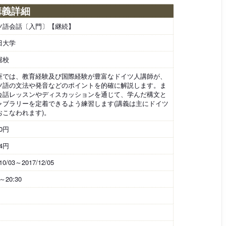
講義詳細
ツ語会話〔入門〕【継続】
田大学
堀校
座では、教育経験及び国際経験が豊富なドイツ人講師が、
ツ語の文法や発音などのポイントを的確に解説します。ま
会話レッスンやディスカッションを通じて、学んだ構文と
ャブラリーを定着できるよう練習します(講義は主にドイツ
おこなわれます)。
60円
34円
10/03～2017/12/05
0～20:30