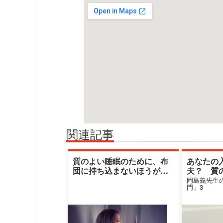
関連記事
質のよい睡眠のために、布
あなたの
団に持ち込まないほうがよ
夫？ 質
いものはどれ？
ために入
岡島義先生
門」3