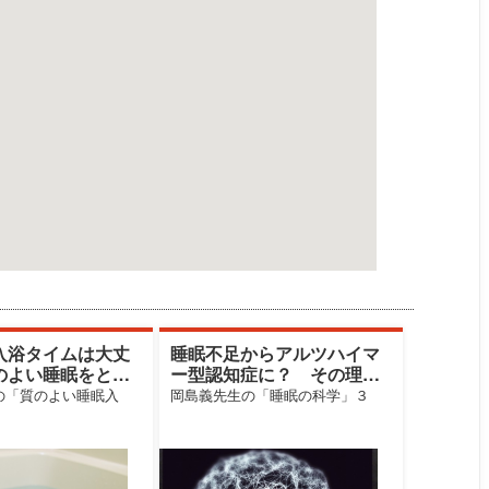
入浴タイムは大丈
睡眠不足からアルツハイマ
のよい睡眠をとる
ー型認知症に？ その理由
浴する時間は？
はなんと…
の「質のよい睡眠入
岡島義先生の「睡眠の科学」３