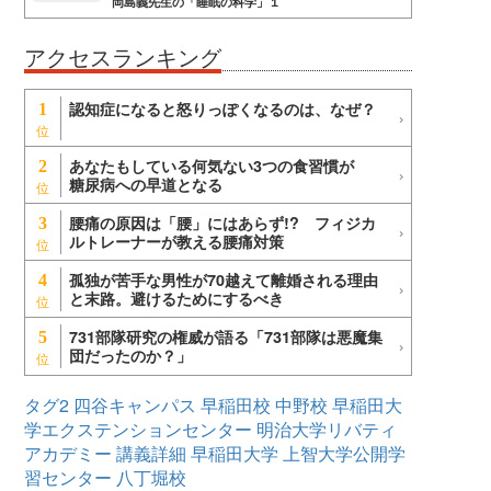
岡島義先生の「睡眠の科学」１
アクセスランキング
認知症になると怒りっぽくなるのは、なぜ？
1
あなたもしている何気ない3つの食習慣が
2
糖尿病への早道となる
腰痛の原因は「腰」にはあらず!? フィジカ
3
ルトレーナーが教える腰痛対策
孤独が苦手な男性が70越えて離婚される理由
4
と末路。避けるためにするべき
731部隊研究の権威が語る「731部隊は悪魔集
5
団だったのか？」
タグ2
四谷キャンパス
早稲田校
中野校
早稲田大
学エクステンションセンター
明治大学リバティ
アカデミー
講義詳細
早稲田大学
上智大学公開学
習センター
八丁堀校