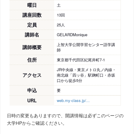
曜日
土
講座回数
13回
定員
25人
講師名
GELARDMonique
上智大学公開学習センター語学講
講師概要
師
住所
東京都千代田区紀尾井町7-1
JR中央線・東京メトロ丸ノ内線・
アクセス
南北線「四ッ谷」駅麹町口・赤坂
口から徒歩5分
申込
要
URL
web.my-class.jp/...
日時の変更もありますので、開講情報は必ずこのページの
大学HPからご確認ください。