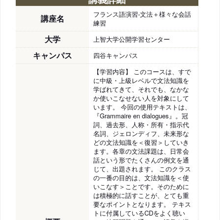
フランス語演習-文法＋様々な会話
講座名
練習
大学
上智大学公開学習センター
キャンパス
四谷キャンパス
【学習内容】 このコースは、すで
に中級・上級レベルで文法知識を
学ばれてきて、それでも、なかな
か使いこなせない人を対象にして
います。 今回の使用テキストは、
『Grammaire en dialogues』。冠
詞、過去形、人称・所有・指示代
名詞、ジェロンディフ、未来形な
どの文法知識を＜復習＞していき
ます。各章の文法課題は、日常会
話という形でたくさんの例文を通
じて、出題されます。 このクラス
の一番の目的は、文法知識を＜使
いこなす＞ことです。そのために
は積極的に話すことが、とても重
要なポイントとなります。 テキス
トに付属しているCDをよく聴い