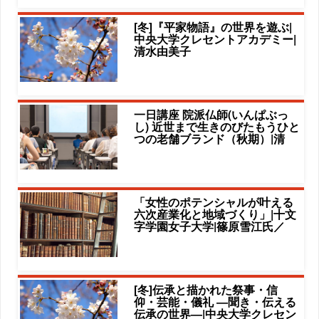
[冬]『平家物語』の世界を遊ぶ|
中央大学クレセントアカデミー|
清水由美子
一日講座 院派仏師(いんぱぶっ
し) 近世まで生きのびたもうひと
つの老舗ブランド（秋期）|清
「女性のポテンシャルが叶える
六次産業化と地域づくり」|十文
字学園女子大学|篠原雪江氏／
[冬]伝承と描かれた祭事・信
仰・芸能・儀礼 ―聞き・伝える
伝承の世界―|中央大学クレセン