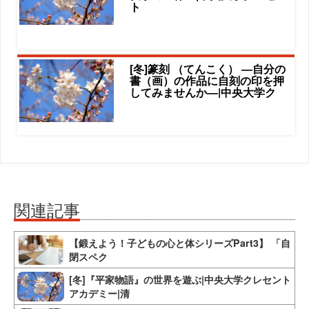
ト
[冬]篆刻 （てんこく） ―自分の
書（画）の作品に自刻の印を押
してみませんか―|中央大学ク
関連記事
【鍛えよう！子どもの心と体シリーズPart3】 「自
閉スペク
[冬]『平家物語』の世界を遊ぶ|中央大学クレセント
アカデミー|清