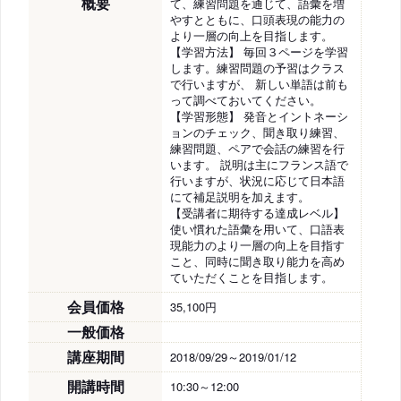
概要
て、練習問題を通じて、語彙を増
やすとともに、口頭表現の能力の
より一層の向上を目指します。
【学習方法】 毎回３ページを学習
します。練習問題の予習はクラス
で行いますが、 新しい単語は前も
って調べておいてください。
【学習形態】 発音とイントネーシ
ョンのチェック、聞き取り練習、
練習問題、ペアで会話の練習を行
います。 説明は主にフランス語で
行いますが、状況に応じて日本語
にて補足説明を加えます。
【受講者に期待する達成レベル】
使い慣れた語彙を用いて、口語表
現能力のより一層の向上を目指す
こと、同時に聞き取り能力を高め
ていただくことを目指します。
会員価格
35,100円
一般価格
講座期間
2018/09/29～2019/01/12
開講時間
10:30～12:00