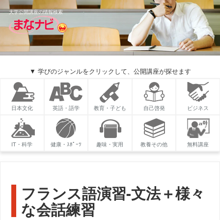
大学公開講座の情報検索
▼ 学びのジャンルをクリックして、公開講座が探せます
日本文化
英語・語学
教育・子ども
自己啓発
ビジネス
IT・科学
健康・ｽﾎﾟｰﾂ
趣味・実用
教養その他
無料講座
フランス語演習-文法＋様々
な会話練習