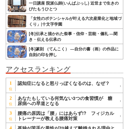
一日講座 院派仏師(いんぱぶっし) 近世まで生きの
びたもうひとつ
「女性のポテンシャルが叶える六次産業化と地域づ
くり」|十文字学園
[冬]伝承と描かれた祭事・信仰・芸能・儀礼 ―聞
き・伝える伝承の
[冬]篆刻 （てんこく） ―自分の書（画）の作品に
自刻の印を押し
アクセスランキング
認知症になると怒りっぽくなるのは、なぜ？
1
あなたもしている何気ない3つの食習慣が 糖
2
尿病への早道となる
腰痛の原因は「腰」にはあらず!? フィジカル
3
トレーナーが教える腰痛対策
孤独が苦手な男性が70越えて離婚される理由と
4