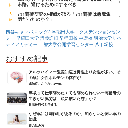
末路。避けるためにするべき
731部隊研究の権威が語る「731部隊は悪魔集
5
団だったのか？」
四谷キャンパス
タグ2
早稲田大学エクステンションセン
ター
早稲田大学
講義詳細
早稲田校
中野校
明治大学リバ
ティアカデミー
上智大学公開学習センター
八丁堀校
おすすめ記事
アルツハイマー型認知症は男性より女性が多い。そ
の陰に女性ホルモンの存在が
認知症、ならないために
年取って仕事辞めたくても辞められないー高齢者の
生きがい就労は「絵に描いた餅」か？
超高齢時代を考える
なぜ薬には副作用があるのか。知らないと怖い薬の
知識
薬の飲み方