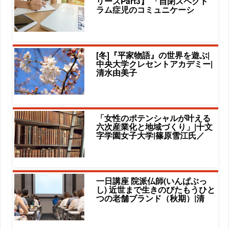
リーズPart3】 「自閉スペクト
ラム症児のコミュニケーシ
[冬]『平家物語』の世界を遊ぶ|
中央大学クレセントアカデミー|
清水由美子
「女性のポテンシャルが叶える
六次産業化と地域づくり」|十文
字学園女子大学|篠原雪江氏／
一日講座 院派仏師(いんぱぶっ
し) 近世まで生きのびたもうひと
つの老舗ブランド（秋期）|清