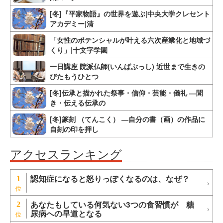
[冬]『平家物語』の世界を遊ぶ|中央大学クレセント
アカデミー|清
「女性のポテンシャルが叶える六次産業化と地域づ
くり」|十文字学園
一日講座 院派仏師(いんぱぶっし) 近世まで生きの
びたもうひとつ
[冬]伝承と描かれた祭事・信仰・芸能・儀礼 ―聞
き・伝える伝承の
[冬]篆刻 （てんこく） ―自分の書（画）の作品に
自刻の印を押し
アクセスランキング
認知症になると怒りっぽくなるのは、なぜ？
1
あなたもしている何気ない3つの食習慣が 糖
2
尿病への早道となる