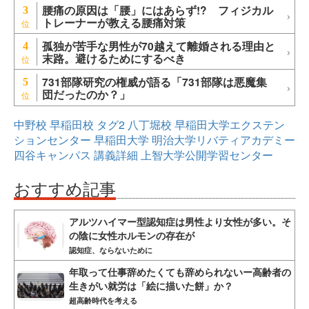
腰痛の原因は「腰」にはあらず!? フィジカル
3
トレーナーが教える腰痛対策
孤独が苦手な男性が70越えて離婚される理由と
4
末路。避けるためにするべき
731部隊研究の権威が語る「731部隊は悪魔集
5
団だったのか？」
中野校
早稲田校
タグ2
八丁堀校
早稲田大学エクステン
ションセンター
早稲田大学
明治大学リバティアカデミー
四谷キャンパス
講義詳細
上智大学公開学習センター
おすすめ記事
アルツハイマー型認知症は男性より女性が多い。そ
の陰に女性ホルモンの存在が
認知症、ならないために
年取って仕事辞めたくても辞められないー高齢者の
生きがい就労は「絵に描いた餅」か？
超高齢時代を考える