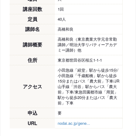
講座回数
1回
定員
40人
講師名
高橋和良
高橋和良（東京農業大学元非常勤
講師概要
講師／明治大学リバティーアカデ
ミー講師）他
住所
東京都世田谷区桜丘1-1-1
小田急線「経堂」駅から徒歩15分/
小田急線「千歳船橋」駅から徒歩
15分またはバス「農大前」下車/JR
アクセス
山手線「渋谷」駅からバス「農大
前」下車/東急田園都市線「用賀」
駅から徒歩20分またはバス「農大
前」下車
申込
要
URL
nodai.ac.jp/gene...