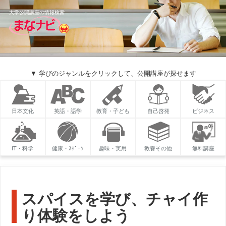
大学公開講座の情報検索
▼ 学びのジャンルをクリックして、公開講座が探せます
日本文化
英語・語学
教育・子ども
自己啓発
ビジネス
IT・科学
健康・ｽﾎﾟｰﾂ
趣味・実用
教養その他
無料講座
スパイスを学び、チャイ作
り体験をしよう