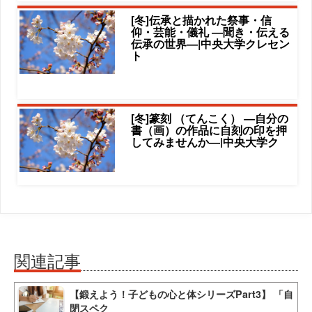
[冬]伝承と描かれた祭事・信
仰・芸能・儀礼 ―聞き・伝える
伝承の世界―|中央大学クレセン
ト
[冬]篆刻 （てんこく） ―自分の
書（画）の作品に自刻の印を押
してみませんか―|中央大学ク
関連記事
【鍛えよう！子どもの心と体シリーズPart3】 「自
閉スペク