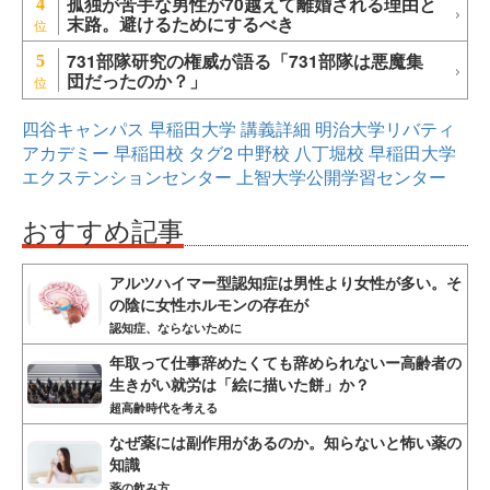
孤独が苦手な男性が70越えて離婚される理由と
4
末路。避けるためにするべき
731部隊研究の権威が語る「731部隊は悪魔集
5
団だったのか？」
四谷キャンパス
早稲田大学
講義詳細
明治大学リバティ
アカデミー
早稲田校
タグ2
中野校
八丁堀校
早稲田大学
エクステンションセンター
上智大学公開学習センター
おすすめ記事
アルツハイマー型認知症は男性より女性が多い。そ
の陰に女性ホルモンの存在が
認知症、ならないために
年取って仕事辞めたくても辞められないー高齢者の
生きがい就労は「絵に描いた餅」か？
超高齢時代を考える
なぜ薬には副作用があるのか。知らないと怖い薬の
知識
薬の飲み方