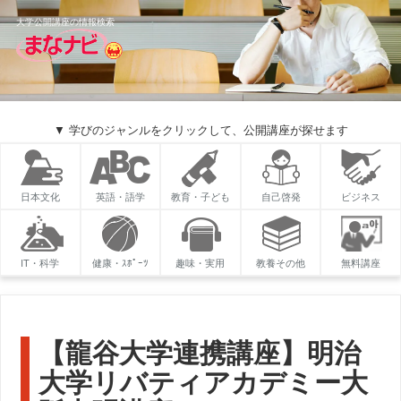
大学公開講座の情報検索
▼ 学びのジャンルをクリックして、公開講座が探せます
日本文化
英語・語学
教育・子ども
自己啓発
ビジネス
IT・科学
健康・ｽﾎﾟｰﾂ
趣味・実用
教養その他
無料講座
【龍谷大学連携講座】明治
大学リバティアカデミー大