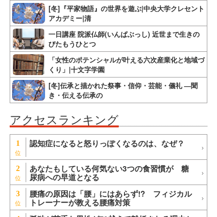
[冬]『平家物語』の世界を遊ぶ|中央大学クレセント
アカデミー|清
一日講座 院派仏師(いんぱぶっし) 近世まで生きの
びたもうひとつ
「女性のポテンシャルが叶える六次産業化と地域づ
くり」|十文字学園
[冬]伝承と描かれた祭事・信仰・芸能・儀礼 ―聞
き・伝える伝承の
アクセスランキング
認知症になると怒りっぽくなるのは、なぜ？
1
あなたもしている何気ない3つの食習慣が 糖
2
尿病への早道となる
腰痛の原因は「腰」にはあらず!? フィジカル
3
トレーナーが教える腰痛対策