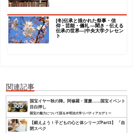
[冬]伝承と描かれた祭事・信
仰・芸能・儀礼 ―聞き・伝える
伝承の世界―|中央大学クレセン
ト
関連記事
国宝イヤー秋の陣。阿修羅・運慶……国宝イベント
目白押し
国宝の魅力について語る＠明治大学リバティアカデミー
【鍛えよう！子どもの心と体シリーズPart3】 「自
閉スペク