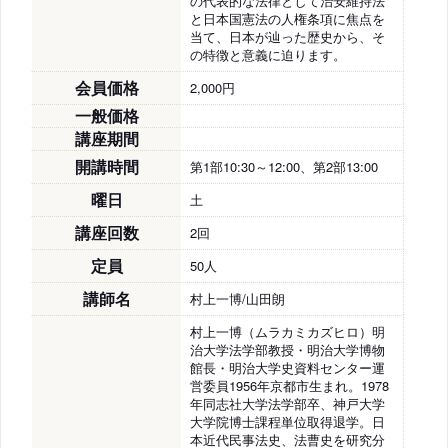
の代表的な法律として治安維持法
と日本国憲法の人権条項に焦点を
当て、日本が辿った歴史から、そ
の特徴と意義に迫ります。
会員価格
2,000円
一般価格
講座期間
開講時間
第1部10:30～12:00、第2部13:00
曜日
土
講座回数
2回
定員
50人
講師名
村上一博/山田朗
村上一博（ムラカミカズヒロ）明
治大学法学部教授・明治大学博物
館長・明治大学史資料センター運
営委員1956年京都市生まれ。1978
年同志社大学法学部卒、神戸大学
大学院博士課程単位取得退学。日
本近代民事法史、法曹史を研究分