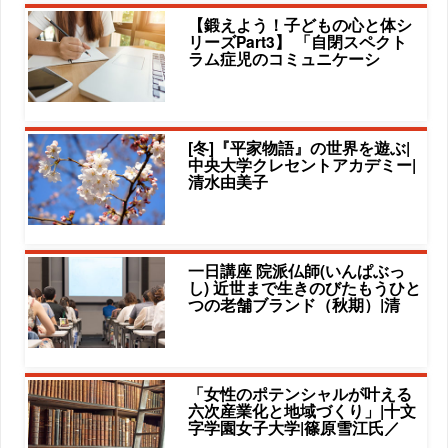
【鍛えよう！子どもの心と体シ
リーズPart3】 「自閉スペクト
ラム症児のコミュニケーシ
[冬]『平家物語』の世界を遊ぶ|
中央大学クレセントアカデミー|
清水由美子
一日講座 院派仏師(いんぱぶっ
し) 近世まで生きのびたもうひと
つの老舗ブランド（秋期）|清
「女性のポテンシャルが叶える
六次産業化と地域づくり」|十文
字学園女子大学|篠原雪江氏／