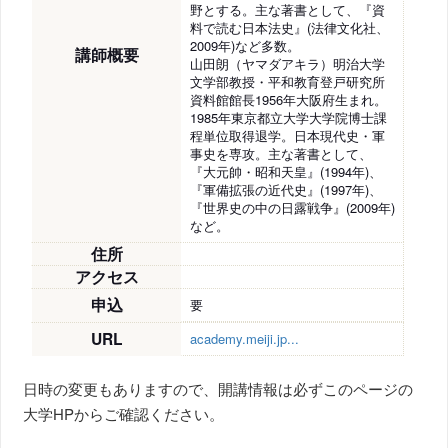
野とする。主な著書として、『資
料で読む日本法史』(法律文化社、
2009年)など多数。
講師概要
山田朗（ヤマダアキラ）明治大学
文学部教授・平和教育登戸研究所
資料館館長1956年大阪府生まれ。
1985年東京都立大学大学院博士課
程単位取得退学。日本現代史・軍
事史を専攻。主な著書として、
『大元帥・昭和天皇』(1994年)、
『軍備拡張の近代史』(1997年)、
『世界史の中の日露戦争』(2009年)
など。
住所
アクセス
申込
要
URL
academy.meiji.jp...
日時の変更もありますので、開講情報は必ずこのページの
大学HPからご確認ください。