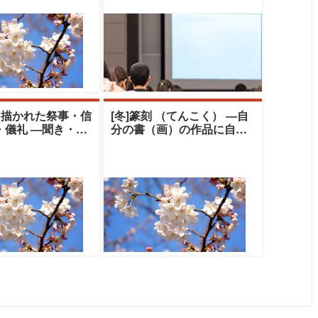
と描かれた祭事・信
[冬]篆刻 （てんこく） ―自
・儀礼 ―聞き・伝
分の書（画）の作品に自刻
の世界―|中央大学
の印を押してみませんか―|
ト
中央大学ク