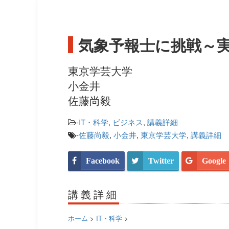
気象予報士に挑戦～
東京学芸大学
小金井
佐藤尚毅
-
IT・科学
,
ビジネス
,
講義詳細
-
佐藤尚毅
,
小金井
,
東京学芸大学
,
講義詳細
Facebook
Twitter
Google
講義詳細
ホーム
>
IT・科学
>