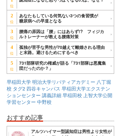
あなたもしている何気ない3つの食習慣が
2
糖尿病への早道となる
腰痛の原因は「腰」にはあらず!? フィジカ
3
ルトレーナーが教える腰痛対策
孤独が苦手な男性が70越えて離婚される理由
4
と末路。避けるためにするべき
731部隊研究の権威が語る「731部隊は悪魔集
5
団だったのか？」
早稲田大学
明治大学リバティアカデミー
八丁堀
校
タグ2
四谷キャンパス
早稲田大学エクステン
ションセンター
講義詳細
早稲田校
上智大学公開
学習センター
中野校
おすすめ記事
アルツハイマー型認知症は男性より女性が