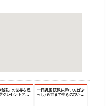
家物語』の世界を遊
一日講座 院派仏師(いんぱぶ
大学クレセントアカ
っし) 近世まで生きのびたも
清水由美子
うひとつの老舗ブランド
（秋期）|清