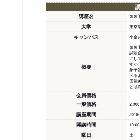
講座名
気象
大学
東京
キャンパス
小金
気象
試験
にし
すが
概要
象予
べる
回気
とは
会員価格
一般価格
2,00
講座期間
2018/
開講時間
13:0
曜日
土