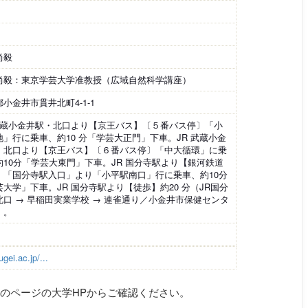
尚毅
尚毅：東京学芸大学准教授（広域自然科学講座）
小金井市貫井北町4-1-1
 武蔵小金井駅・北口より【京王バス】〔５番バス停〕「小
地」行に乗車、約10 分「学芸大正門」下車。JR 武蔵小金
・北口より【京王バス】〔６番バス停〕「中大循環」に乗
約10分「学芸大東門」下車。JR 国分寺駅より【銀河鉄道
】「国分寺駅入口」より「小平駅南口」行に乗車、約10分
芸大学」下車。JR 国分寺駅より【徒歩】約20 分（JR国分
北口 → 早稲田実業学校 → 連雀通り／小金井市保健センタ
）。
gei.ac.jp/...
のページの大学HPからご確認ください。