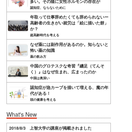
多い。その陰に女性ホルモンの存在が
認知症、ならないために
年取って仕事辞めたくても辞められないー
高齢者の生きがい就労は「絵に描いた餅」
か？
超高齢時代を考える
なぜ薬には副作用があるのか。知らないと
怖い薬の知識
薬の飲み方
中国のグロテスクな奇習『纏足（てんそ
く）』はなぜ生まれ、広まったのか
中国は奥深い
認知症が急カーブを描いて増える、魔の年
代がある！
頭の健康を考える
What's New
2018/8/3 上智大学の講座が掲載されました