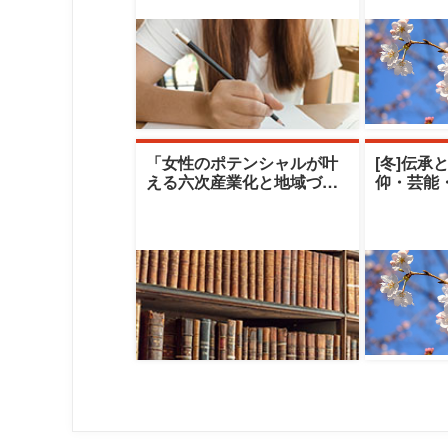
「女性のポテンシャルが叶
[冬]伝承
える六次産業化と地域づく
仰・芸能
り」|十文字学園女子大学|篠
える伝承
原雪江氏／
クレセン