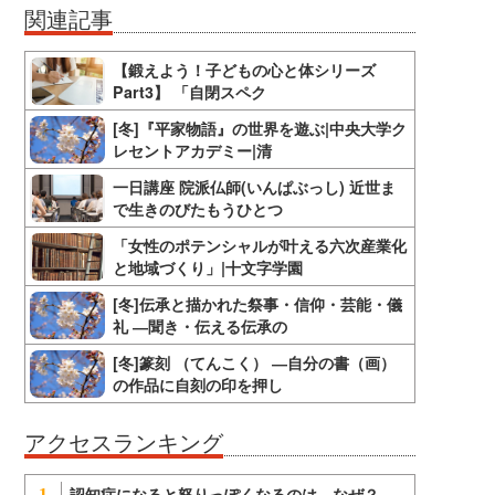
関連記事
【鍛えよう！子どもの心と体シリーズ
Part3】 「自閉スペク
[冬]『平家物語』の世界を遊ぶ|中央大学ク
レセントアカデミー|清
一日講座 院派仏師(いんぱぶっし) 近世ま
で生きのびたもうひとつ
「女性のポテンシャルが叶える六次産業化
と地域づくり」|十文字学園
[冬]伝承と描かれた祭事・信仰・芸能・儀
礼 ―聞き・伝える伝承の
[冬]篆刻 （てんこく） ―自分の書（画）
の作品に自刻の印を押し
アクセスランキング
認知症になると怒りっぽくなるのは、なぜ？
1