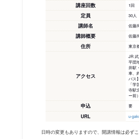
講座回数
1回
定員
30人
講師名
佐藤
講師概要
佐藤
住所
東京都
JR
平団
井駅
車、
アクセス
バス
「学
寺駅
ー前
申込
要
URL
u-gaku
日時の変更もありますので、開講情報は必ずこ