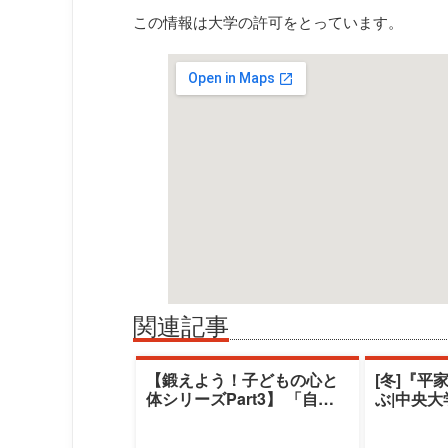
この情報は大学の許可をとっています。
関連記事
【鍛えよう！子どもの心と
[冬]『平
体シリーズPart3】 「自閉
ぶ|中央
スペクトラム症児のコミュ
デミー|
ニケーシ