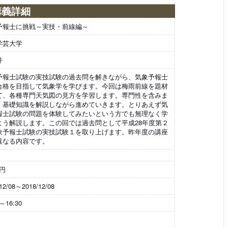
講義詳細
予報士に挑戦～実技・前線編～
学芸大学
井
予報士試験の実技試験の過去問を解きながら、気象予報士
合格を目指して気象学を学びます。今回は梅雨前線を題材
て、各種専門天気図の見方を学習します。専門性を含みま
、基礎知識を解説しながら進めていきます。とりあえず気
報士試験の問題を体験してみたいという方でも無理なく学
よう解説します。この回では過去問として平成28年度第２
象予報士試験の実技試験１を取り上げます。昨年度の講座
異なる内容です。
0円
12/08～2018/12/08
0～16:30