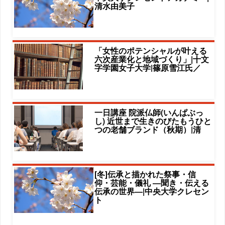
清水由美子
「女性のポテンシャルが叶える
六次産業化と地域づくり」|十文
字学園女子大学|篠原雪江氏／
一日講座 院派仏師(いんぱぶっ
し) 近世まで生きのびたもうひと
つの老舗ブランド（秋期）|清
[冬]伝承と描かれた祭事・信
仰・芸能・儀礼 ―聞き・伝える
伝承の世界―|中央大学クレセン
ト