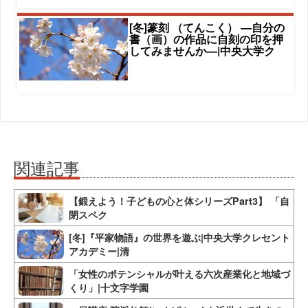
[冬]篆刻 （てんこく） ―自分の
書（画）の作品に自刻の印を押
してみませんか―|中央大学ク
関連記事
【鍛えよう！子どもの心と体シリーズPart3】 「自
閉スペク
[冬]『平家物語』の世界を遊ぶ|中央大学クレセント
アカデミー|清
「女性のポテンシャルが叶える六次産業化と地域づ
くり」|十文字学園