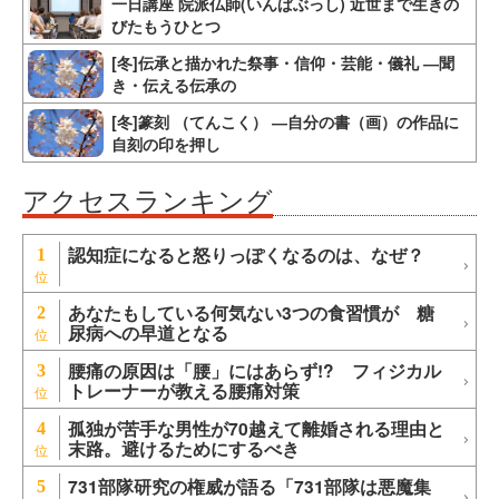
一日講座 院派仏師(いんぱぶっし) 近世まで生きの
びたもうひとつ
[冬]伝承と描かれた祭事・信仰・芸能・儀礼 ―聞
き・伝える伝承の
[冬]篆刻 （てんこく） ―自分の書（画）の作品に
自刻の印を押し
アクセスランキング
認知症になると怒りっぽくなるのは、なぜ？
1
あなたもしている何気ない3つの食習慣が 糖
2
尿病への早道となる
腰痛の原因は「腰」にはあらず!? フィジカル
3
トレーナーが教える腰痛対策
孤独が苦手な男性が70越えて離婚される理由と
4
末路。避けるためにするべき
731部隊研究の権威が語る「731部隊は悪魔集
5