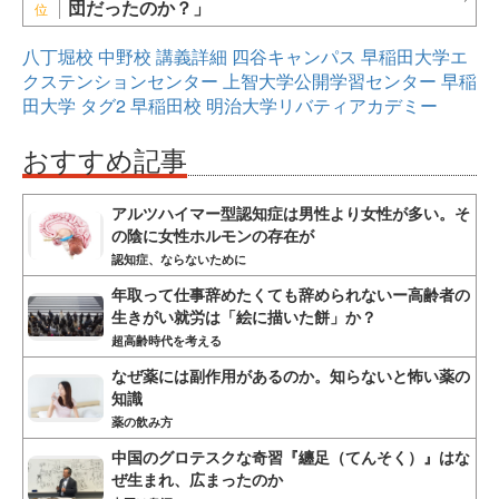
団だったのか？」
八丁堀校
中野校
講義詳細
四谷キャンパス
早稲田大学エ
クステンションセンター
上智大学公開学習センター
早稲
田大学
タグ2
早稲田校
明治大学リバティアカデミー
おすすめ記事
アルツハイマー型認知症は男性より女性が多い。そ
の陰に女性ホルモンの存在が
認知症、ならないために
年取って仕事辞めたくても辞められないー高齢者の
生きがい就労は「絵に描いた餅」か？
超高齢時代を考える
なぜ薬には副作用があるのか。知らないと怖い薬の
知識
薬の飲み方
中国のグロテスクな奇習『纏足（てんそく）』はな
ぜ生まれ、広まったのか