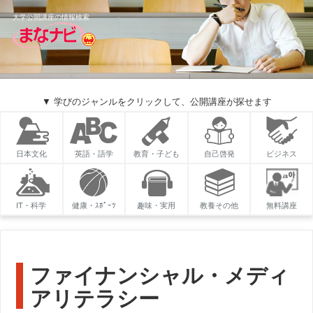
大学公開講座の情報検索
▼ 学びのジャンルをクリックして、公開講座が探せます
日本文化
英語・語学
教育・子ども
自己啓発
ビジネス
IT・科学
健康・ｽﾎﾟｰﾂ
趣味・実用
教養その他
無料講座
ファイナンシャル・メディ
アリテラシー