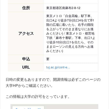
住所
東京都港区南麻布2-8-12
東京メトロ「白金高輪」駅下車、
出口4より徒歩7分(出口4を出てB1
階の広場に着いたら、右手の階段
を上がってそのまま道なりにお進
アクセス
みください) / 東京メトロ・都営地
下鉄「麻布十番駅」下車、出口1よ
り徒歩10分(出口1を出たら、その
ままローソンの見える方向へお進
みください)
申込
要
URL
tuj.ac.jp/cont-e...
日時の変更もありますので、開講情報は必ずこのページの
大学HPからご確認ください。
この情報は大学の許可をとっています。