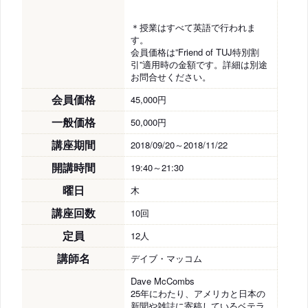
＊授業はすべて英語で行われま
す。
会員価格は”Friend of TUJ特別割
引”適用時の金額です。詳細は別途
お問合せください。
会員価格
45,000円
一般価格
50,000円
講座期間
2018/09/20～2018/11/22
開講時間
19:40～21:30
曜日
木
講座回数
10回
定員
12人
講師名
デイブ・マッコム
Dave McCombs
25年にわたり、アメリカと日本の
新聞や雑誌に寄稿しているベテラ