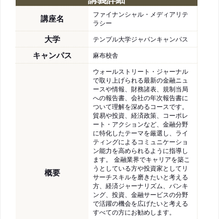
ファイナンシャル・メディアリテ
講座名
ラシー
大学
テンプル大学ジャパンキャンパス
キャンパス
麻布校舎
ウォールストリート・ジャーナル
で取り上げられる最新の金融ニュ
ースや情報、財務諸表、規制当局
への報告書、会社の年次報告書に
ついて理解を深めるコースです。
貿易や投資、経済政策、コーポレ
ート・アクションなど、金融分野
に特化したテーマを厳選し、ライ
ティングによるコミュニケーショ
ン能力を高められるように指導し
ます。 金融業界でキャリアを築こ
うとしている方や投資家としてリ
概要
サーチスキルを磨きたいと考える
方、経済ジャーナリズム、バンキ
ング、投資、金融サービスの分野
で活躍の機会を広げたいと考える
すべての方にお勧めします。