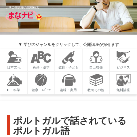
大学公開講座の情報検索
▼ 学びのジャンルをクリックして、公開講座が探せます
日本文化
英語・語学
教育・子ども
自己啓発
ビジネス
IT・科学
健康・ｽﾎﾟｰﾂ
趣味・実用
教養その他
無料講座
ポルトガルで話されている
ポルトガル語