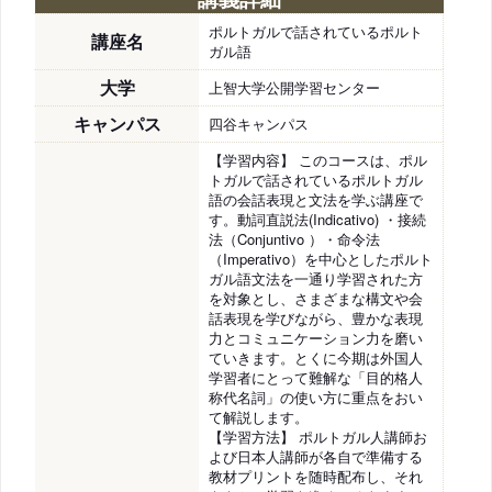
ポルトガルで話されているポルト
講座名
ガル語
大学
上智大学公開学習センター
キャンパス
四谷キャンパス
【学習内容】 このコースは、ポル
トガルで話されているポルトガル
語の会話表現と文法を学ぶ講座で
す。動詞直説法(Indicativo) ・接続
法（Conjuntivo ）・命令法
（Imperativo）を中心としたポルト
ガル語文法を一通り学習された方
を対象とし、さまざまな構文や会
話表現を学びながら、豊かな表現
力とコミュニケーション力を磨い
ていきます。とくに今期は外国人
学習者にとって難解な「目的格人
称代名詞」の使い方に重点をおい
て解説します。
【学習方法】 ポルトガル人講師お
よび日本人講師が各自で準備する
教材プリントを随時配布し、それ