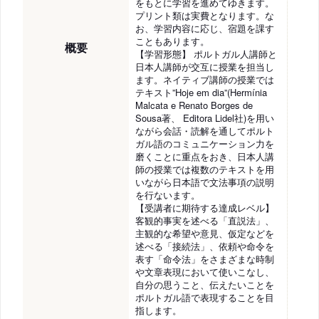
をもとに学習を進めてゆきます。
プリント類は実費となります。な
お、学習内容に応じ、宿題を課す
こともあります。
概要
【学習形態】 ポルトガル人講師と
日本人講師が交互に授業を担当し
ます。ネイティブ講師の授業では
テキスト”Hoje em dia”(Hermínia
Malcata e Renato Borges de
Sousa著、 Editora Lidel社)を用い
ながら会話・読解を通してポルト
ガル語のコミュニケーション力を
磨くことに重点をおき、日本人講
師の授業では複数のテキストを用
いながら日本語で文法事項の説明
を行ないます。
【受講者に期待する達成レベル】
客観的事実を述べる「直説法」、
主観的な希望や意見、仮定などを
述べる「接続法」、依頼や命令を
表す「命令法」をさまざまな時制
や文章表現において使いこなし、
自分の思うこと、伝えたいことを
ポルトガル語で表現することを目
指します。