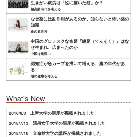
生きがい就労は「絵に描いた餅」か？
超高齢時代を考える
なぜ薬には副作用があるのか。知らないと怖い薬の
知識
薬の飲み方
中国のグロテスクな奇習『纏足（てんそく）』はな
ぜ生まれ、広まったのか
中国は奥深い
認知症が急カーブを描いて増える、魔の年代があ
る！
頭の健康を考える
What's New
2018/8/3 上智大学の講座が掲載されました
2018/7/13 清泉女子大学の講座が掲載されました
2018/7/10 立命館大学の講座が掲載されました