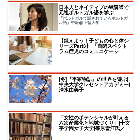
日本人とネイティブのW講師で
元祖ポルトガル語を学ぶ
「ポルトガルで話されているポルトガ
ル語」中級@上智大学
【鍛えよう！子どもの心と体シ
リーズPart3】 「自閉スペクト
ラム症児のコミュニケーシ
[冬]『平家物語』の世界を遊ぶ|
中央大学クレセントアカデミー|
清水由美子
「女性のポテンシャルが叶える
六次産業化と地域づくり」|十文
字学園女子大学|篠原雪江氏／