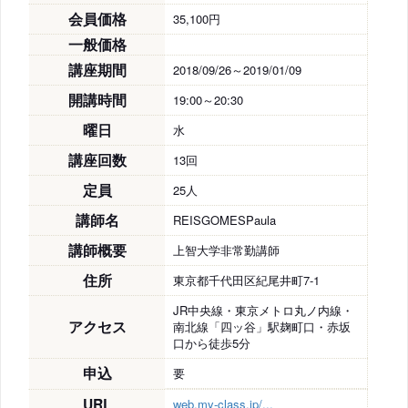
会員価格
35,100円
一般価格
講座期間
2018/09/26～2019/01/09
開講時間
19:00～20:30
曜日
水
講座回数
13回
定員
25人
講師名
REISGOMESPaula
講師概要
上智大学非常勤講師
住所
東京都千代田区紀尾井町7-1
JR中央線・東京メトロ丸ノ内線・
アクセス
南北線「四ッ谷」駅麹町口・赤坂
口から徒歩5分
申込
要
URL
web.my-class.jp/...