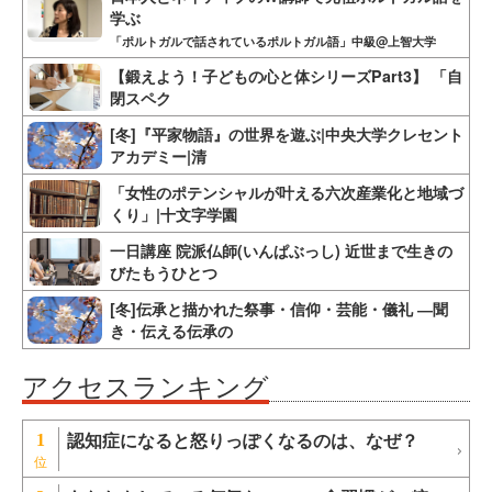
学ぶ
「ポルトガルで話されているポルトガル語」中級@上智大学
【鍛えよう！子どもの心と体シリーズPart3】 「自
閉スペク
[冬]『平家物語』の世界を遊ぶ|中央大学クレセント
アカデミー|清
「女性のポテンシャルが叶える六次産業化と地域づ
くり」|十文字学園
一日講座 院派仏師(いんぱぶっし) 近世まで生きの
びたもうひとつ
[冬]伝承と描かれた祭事・信仰・芸能・儀礼 ―聞
き・伝える伝承の
アクセスランキング
認知症になると怒りっぽくなるのは、なぜ？
1