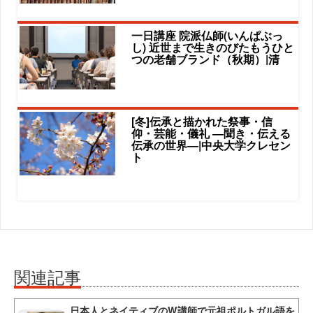
一日講座 院派仏師(いんぱぶっ
し) 近世まで生きのびたもうひと
つの老舗ブランド（秋期）|清
[冬]伝承と描かれた祭事・信
仰・芸能・儀礼 ―聞き・伝える
伝承の世界―|中央大学クレセン
ト
関連記事
日本人とネイティブのW講師で元祖ポルトガル語を