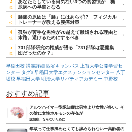
あなたもしている何気ない3つの食習慣が 糖
2
尿病への早道となる
腰痛の原因は「腰」にはあらず!? フィジカル
3
トレーナーが教える腰痛対策
孤独が苦手な男性が70越えて離婚される理由と
4
末路。避けるためにするべき
731部隊研究の権威が語る「731部隊は悪魔集
5
団だったのか？」
早稲田校
講義詳細
四谷キャンパス
上智大学公開学習セ
ンター
タグ2
早稲田大学エクステンションセンター
八丁
堀校
早稲田大学
明治大学リバティアカデミー
中野校
おすすめ記事
アルツハイマー型認知症は男性より女性が多い。そ
の陰に女性ホルモンの存在が
認知症、ならないために
年取って仕事辞めたくても辞められないー高齢者の