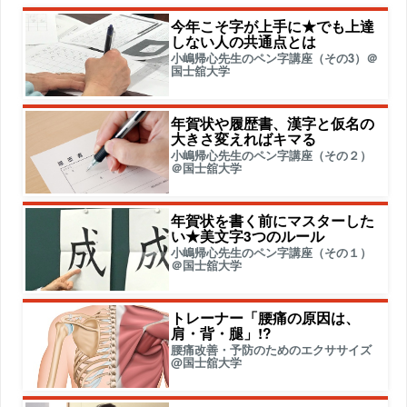
今年こそ字が上手に★でも上達
しない人の共通点とは
小嶋帰心先生のペン字講座（その3）＠
国士舘大学
年賀状や履歴書、漢字と仮名の
大きさ変えればキマる
小嶋帰心先生のペン字講座（その２）
＠国士舘大学
年賀状を書く前にマスターした
い★美文字3つのルール
小嶋帰心先生のペン字講座（その１）
＠国士舘大学
トレーナー「腰痛の原因は、
肩・背・腿」!?
腰痛改善・予防のためのエクササイズ
@国士舘大学