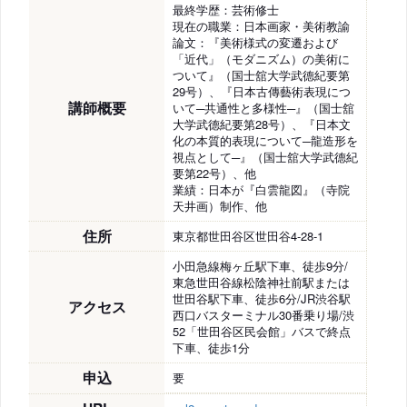
最終学歴：芸術修士
現在の職業：日本画家・美術教諭
論文：『美術様式の変遷および
「近代」（モダニズム）の美術に
ついて』（国士舘大学武德紀要第
29号）、『日本古傳藝術表現につ
講師概要
いて─共通性と多様性─』（国士舘
大学武德紀要第28号）、『日本文
化の本質的表現について─龍造形を
視点として─』（国士舘大学武德紀
要第22号）、他
業績：日本が『白雲龍図』（寺院
天井画）制作、他
住所
東京都世田谷区世田谷4-28-1
小田急線梅ヶ丘駅下車、徒歩9分/
東急世田谷線松陰神社前駅または
世田谷駅下車、徒歩6分/JR渋谷駅
アクセス
西口バスターミナル30番乗り場/渋
52「世田谷区民会館」バスで終点
下車、徒歩1分
申込
要