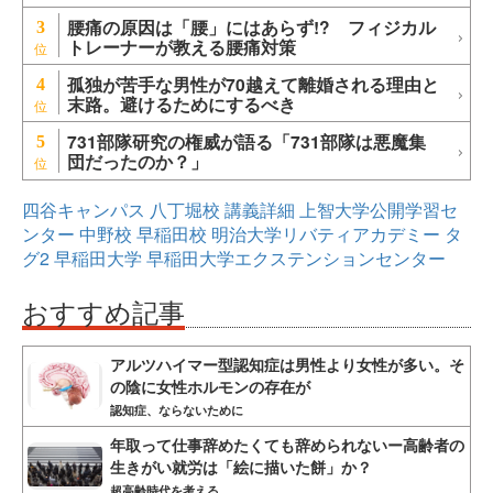
腰痛の原因は「腰」にはあらず!? フィジカル
3
トレーナーが教える腰痛対策
孤独が苦手な男性が70越えて離婚される理由と
4
末路。避けるためにするべき
731部隊研究の権威が語る「731部隊は悪魔集
5
団だったのか？」
四谷キャンパス
八丁堀校
講義詳細
上智大学公開学習セ
ンター
中野校
早稲田校
明治大学リバティアカデミー
タ
グ2
早稲田大学
早稲田大学エクステンションセンター
おすすめ記事
アルツハイマー型認知症は男性より女性が多い。そ
の陰に女性ホルモンの存在が
認知症、ならないために
年取って仕事辞めたくても辞められないー高齢者の
生きがい就労は「絵に描いた餅」か？
超高齢時代を考える