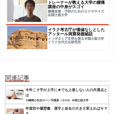
トレーナーが教える大学の腰痛
講座の中身がスゴイ
腰痛改善・予防のためのエクササイズ
@国士舘大学
イラク考古庁が価値なしとした
アッタール洞窟発掘秘話
メソポタミア文明を探る＠国士舘大学
イラク古代文化研究所
関連記事
今年こそ字が上手に★でも上達しない人の共通点と
は
小嶋帰心先生のペン字講座（その3）＠国士舘大学
年賀状や履歴書、漢字と仮名の大きさ変えればキマ
る