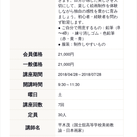
切にして、楽しく絵画制作を体験
しながら独自の感性を豊かに育み
ましょう。初心者・経験者を問わ
ず歓迎します。
● ご自分で用意するもの：鉛筆（B
〜4B）・練り消しゴム・色鉛筆
（赤・黄・青）
● 服装：制作しやすいもの
会員価格
21,000円
一般価格
21,000円
講座期間
2018/04/28～2018/07/28
開講時間
9:30～11:30
曜日
土
講座回数
7回
定員
30人
平木茂（国士舘高等学校美術教
講師名
諭・日本画家）