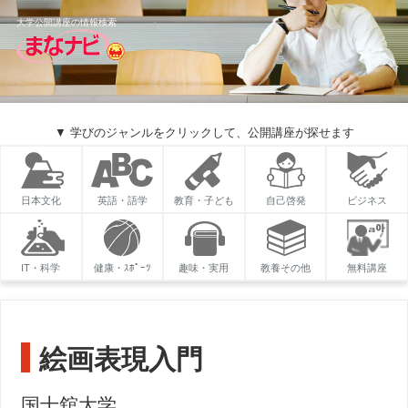
大学公開講座の情報検索
▼ 学びのジャンルをクリックして、公開講座が探せます
日本文化
英語・語学
教育・子ども
自己啓発
ビジネス
IT・科学
健康・ｽﾎﾟｰﾂ
趣味・実用
教養その他
無料講座
絵画表現入門
国士舘大学