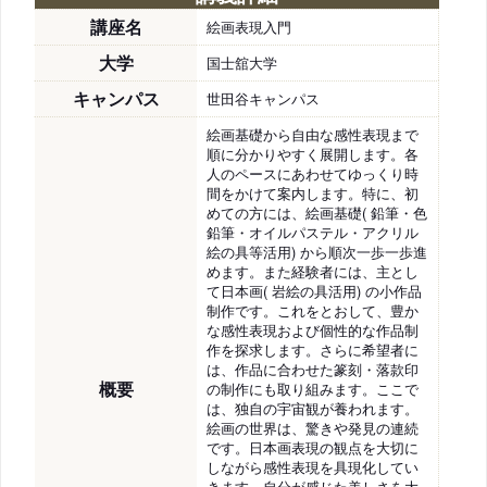
講座名
絵画表現入門
大学
国士舘大学
キャンパス
世田谷キャンパス
絵画基礎から自由な感性表現まで
順に分かりやすく展開します。各
人のペースにあわせてゆっくり時
間をかけて案内します。特に、初
めての方には、絵画基礎( 鉛筆・色
鉛筆・オイルパステル・アクリル
絵の具等活用) から順次一歩一歩進
めます。また経験者には、主とし
て日本画( 岩絵の具活用) の小作品
制作です。これをとおして、豊か
な感性表現および個性的な作品制
作を探求します。さらに希望者に
は、作品に合わせた篆刻・落款印
概要
の制作にも取り組みます。ここで
は、独自の宇宙観が養われます。
絵画の世界は、驚きや発見の連続
です。日本画表現の観点を大切に
しながら感性表現を具現化してい
きます。自分が感じた美しさを大