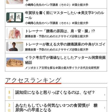
小嶋帰心先生のペン字講座（その２）＠国士舘大学
年賀状を書く前にマスターしたい★美文字3つのル
ール
小嶋帰心先生のペン字講座（その１）＠国士舘大学
トレーナー「腰痛の原因は、肩・背・腿」!?
腰痛改善・予防のためのエクササイズ@国士舘大学
トレーナーが教える大学の腰痛講座の中身がスゴイ
腰痛改善・予防のためのエクササイズ@国士舘大学
イラク考古庁が価値なしとしたアッタール洞窟発掘
秘話
メソポタミア文明を探る＠国士舘大学イラク古代文化研究所
アクセスランキング
認知症になると怒りっぽくなるのは、なぜ？
1
あなたもしている何気ない3つの食習慣が 糖
2
尿病への早道となる