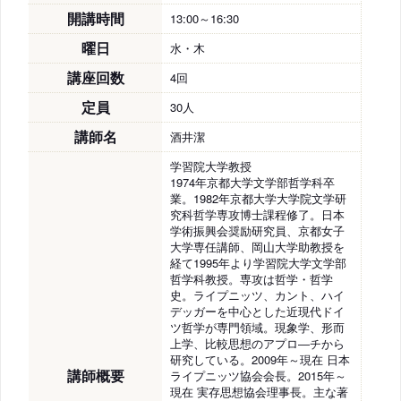
開講時間
13:00～16:30
曜日
水・木
講座回数
4回
定員
30人
講師名
酒井潔
学習院大学教授
1974年京都大学文学部哲学科卒
業。1982年京都大学大学院文学研
究科哲学専攻博士課程修了。日本
学術振興会奨励研究員、京都女子
大学専任講師、岡山大学助教授を
経て1995年より学習院大学文学部
哲学科教授。専攻は哲学・哲学
史。ライプニッツ、カント、ハイ
デッガーを中心とした近現代ドイ
ツ哲学が専門領域。現象学、形而
上学、比較思想のアプロ―チから
研究している。2009年～現在 日本
講師概要
ライプニッツ協会会長。2015年～
現在 実存思想協会理事長。主な著