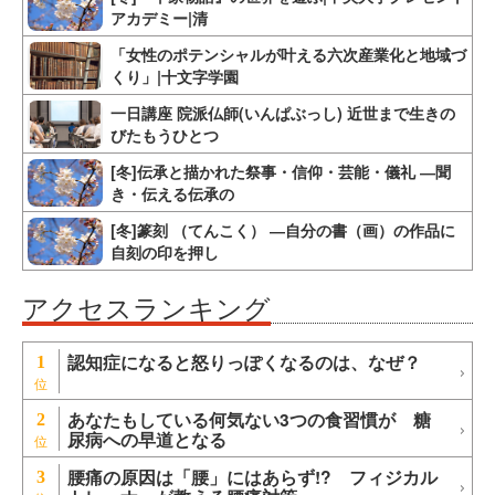
アカデミー|清
「女性のポテンシャルが叶える六次産業化と地域づ
くり」|十文字学園
一日講座 院派仏師(いんぱぶっし) 近世まで生きの
びたもうひとつ
[冬]伝承と描かれた祭事・信仰・芸能・儀礼 ―聞
き・伝える伝承の
[冬]篆刻 （てんこく） ―自分の書（画）の作品に
自刻の印を押し
アクセスランキング
認知症になると怒りっぽくなるのは、なぜ？
1
あなたもしている何気ない3つの食習慣が 糖
2
尿病への早道となる
腰痛の原因は「腰」にはあらず!? フィジカル
3