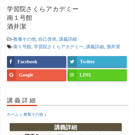
学習院さくらアカデミー
南１号館
酒井潔
-
教養その他
,
自己啓発
,
講義詳細
-
南１号館
,
学習院さくらアカデミー
,
講義詳細
,
酒井潔
Facebook
Twitter
Google
LINE
講義詳細
ホーム
>
教養その他
>
講義詳細