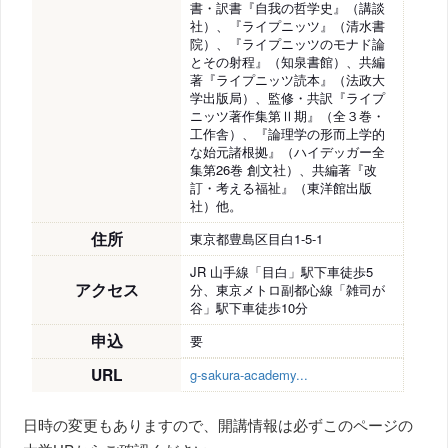
書・訳書『自我の哲学史』（講談
社）、『ライプニッツ』（清水書
院）、『ライプニッツのモナド論
とその射程』（知泉書館）、共編
著『ライプニッツ読本』（法政大
学出版局）、監修・共訳『ライプ
ニッツ著作集第Ⅱ期』（全３巻・
工作舎）、『論理学の形而上学的
な始元諸根拠』（ハイデッガー全
集第26巻 創文社）、共編著『改
訂・考える福祉』（東洋館出版
社）他。
住所
東京都豊島区目白1-5-1
JR 山手線「目白」駅下車徒歩5
アクセス
分、東京メトロ副都心線「雑司が
谷」駅下車徒歩10分
申込
要
URL
g-sakura-academy...
日時の変更もありますので、開講情報は必ずこのページの