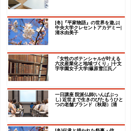
[冬]『平家物語』の世界を遊ぶ|
中央大学クレセントアカデミー|
清水由美子
「女性のポテンシャルが叶える
六次産業化と地域づくり」|十文
字学園女子大学|篠原雪江氏／
一日講座 院派仏師(いんぱぶっ
し) 近世まで生きのびたもうひと
つの老舗ブランド（秋期）|清
[冬]伝承と描かれた祭事・信