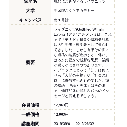
講座名
現代によみがえるライプニッツ
大学
学習院さくらアカデミー
キャンパス
南１号館
ライプニッツ(Gottfried Wilhelm
Leibniz 1646-1716) といえば、これ
まで「モナド」概念や微積分計算
法の哲学者・数学者として知られ
てきました。しかし近年その膨大
な遺稿の編纂が進捗するに伴い、
はるかに豊かで斬新な思想・業績
概要
が明らかにされつつあります。ラ
イプニッツにとって「知」は何よ
りも「人間の幸福」や「社会の利
益」に寄与すべきものでした。彼
の標語「理論と実践」はそのま
ま、価値混迷に悩む現代へのメッ
セージと言えるでしょう。
会員価格
12,960円
一般価格
12,960円
講座期間
2018/08/01～2018/08/02