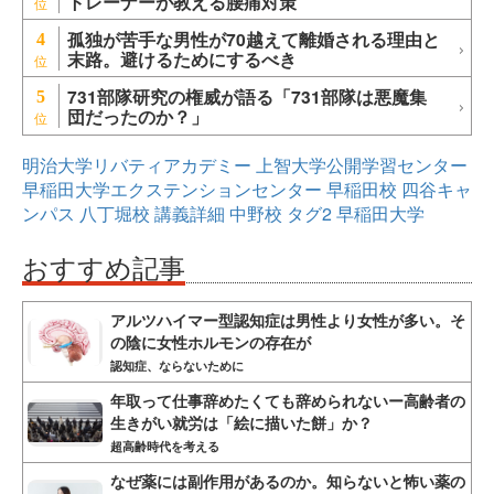
トレーナーが教える腰痛対策
孤独が苦手な男性が70越えて離婚される理由と
4
末路。避けるためにするべき
731部隊研究の権威が語る「731部隊は悪魔集
5
団だったのか？」
明治大学リバティアカデミー
上智大学公開学習センター
早稲田大学エクステンションセンター
早稲田校
四谷キャ
ンパス
八丁堀校
講義詳細
中野校
タグ2
早稲田大学
おすすめ記事
アルツハイマー型認知症は男性より女性が多い。そ
の陰に女性ホルモンの存在が
認知症、ならないために
年取って仕事辞めたくても辞められないー高齢者の
生きがい就労は「絵に描いた餅」か？
超高齢時代を考える
なぜ薬には副作用があるのか。知らないと怖い薬の