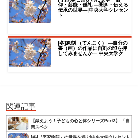
仰・芸能・儀礼 ―聞き・伝える
伝承の世界―|中央大学クレセン
ト
[冬]篆刻 （てんこく） ―自分の
書（画）の作品に自刻の印を押
してみませんか―|中央大学ク
関連記事
【鍛えよう！子どもの心と体シリーズPart3】 「自
閉スペク
[冬]『平家物語』の世界を遊ぶ|中央大学クレセント