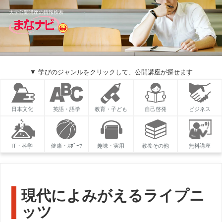
大学公開講座の情報検索
▼ 学びのジャンルをクリックして、公開講座が探せます
日本文化
英語・語学
教育・子ども
自己啓発
ビジネス
IT・科学
健康・ｽﾎﾟｰﾂ
趣味・実用
教養その他
無料講座
現代によみがえるライプニ
ッツ