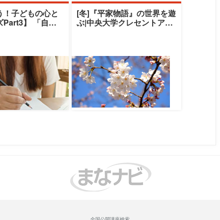
う！子どもの心と
[冬]『平家物語』の世界を遊
rt3】 「自閉
ぶ|中央大学クレセントアカ
ラム症児のコミュ
デミー|清水由美子
全国公開講座検索