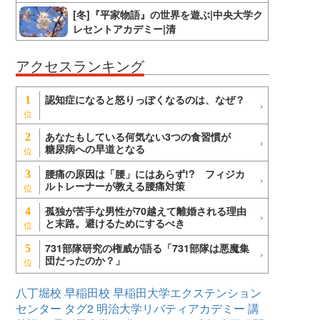
[冬]『平家物語』の世界を遊ぶ|中央大学ク
レセントアカデミー|清
アクセスランキング
認知症になると怒りっぽくなるのは、なぜ？
1
あなたもしている何気ない3つの食習慣が
2
糖尿病への早道となる
腰痛の原因は「腰」にはあらず!? フィジカ
3
ルトレーナーが教える腰痛対策
孤独が苦手な男性が70越えて離婚される理由
4
と末路。避けるためにするべき
731部隊研究の権威が語る「731部隊は悪魔集
5
団だったのか？」
八丁堀校
早稲田校
早稲田大学エクステンション
センター
タグ2
明治大学リバティアカデミー
講