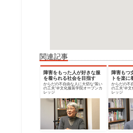
関連記事
障害をもった人が好きな服
障害もつ
を着られる社会を目指す
トを楽に
からだの不自由な人に大切な“装い
からだの不
の工夫”＠文化服装学院オープンカ
の工夫”＠
レッジ
レッジ