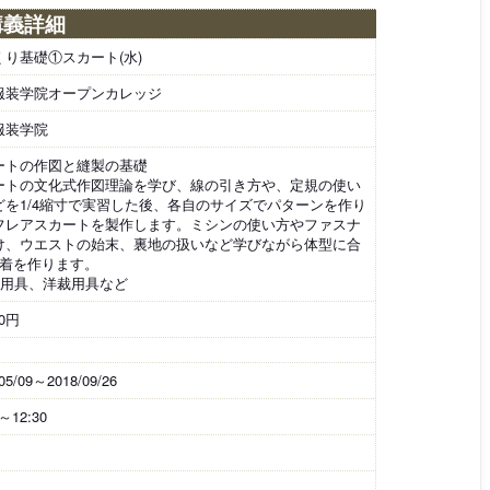
講義詳細
くり基礎①スカート(水)
服装学院オープンカレッジ
服装学院
ートの作図と縫製の基礎
ートの文化式作図理論を学び、線の引き方や、定規の使い
どを1/4縮寸で実習した後、各自のサイズでパターンを作り
フレアスカートを製作します。ミシンの使い方やファスナ
け、ウエストの始末、裏地の扱いなど学びながら体型に合
1着を作ります。
図用具、洋裁用具など
00円
05/09～2018/09/26
0～12:30