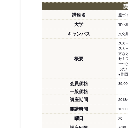
講座名
服づ
大学
文化
キャンパス
文化
スカ
スカ
方な
概要
セミ
ーつ
った
●作
会員価格
39,0
一般価格
講座期間
2018/
開講時間
10:0
曜日
水
講座回数
12回