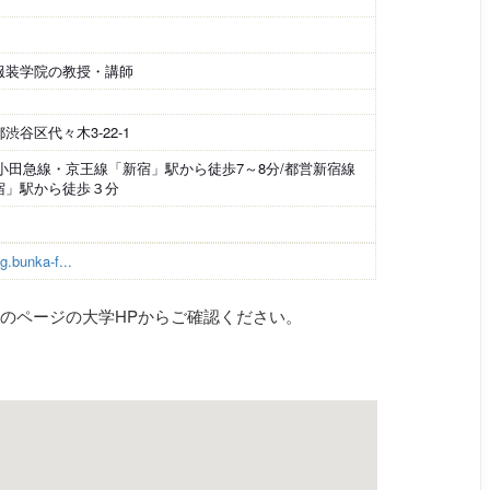
服装学院の教授・講師
渋谷区代々木3-22-1
・小田急線・京王線「新宿」駅から徒歩7～8分/都営新宿線
宿」駅から徒歩３分
ng.bunka-f...
のページの大学HPからご確認ください。