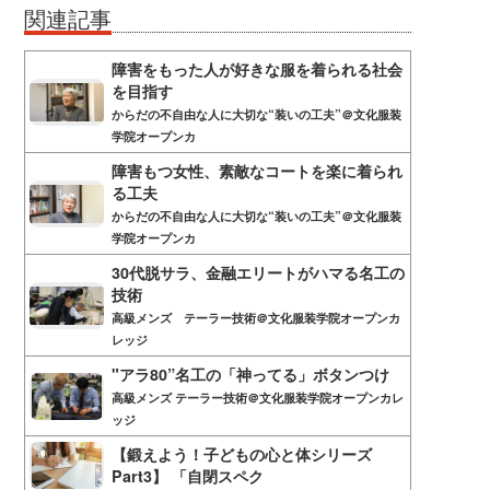
関連記事
障害をもった人が好きな服を着られる社会
を目指す
からだの不自由な人に大切な“装いの工夫”＠文化服装
学院オープンカ
障害もつ女性、素敵なコートを楽に着られ
る工夫
からだの不自由な人に大切な“装いの工夫”＠文化服装
学院オープンカ
30代脱サラ、金融エリートがハマる名工の
技術
高級メンズ テーラー技術＠文化服装学院オープンカ
レッジ
"アラ80”名工の「神ってる」ボタンつけ
高級メンズ テーラー技術＠文化服装学院オープンカレ
ッジ
【鍛えよう！子どもの心と体シリーズ
Part3】 「自閉スペク