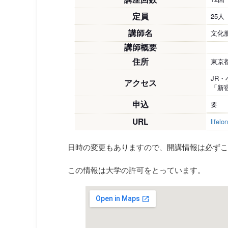
定員
25人
講師名
文化
講師概要
住所
東京都
JR
アクセス
「新
申込
要
URL
lifelo
日時の変更もありますので、開講情報は必ずこ
この情報は大学の許可をとっています。