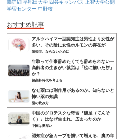
義詳細
早稲田大学
四谷キャンパス
上智大学公開
学習センター
中野校
おすすめ記事
アルツハイマー型認知症は男性より女性が
多い。その陰に女性ホルモンの存在が
認知症、ならないために
年取って仕事辞めたくても辞められないー
高齢者の生きがい就労は「絵に描いた餅」
か？
超高齢時代を考える
なぜ薬には副作用があるのか。知らないと
怖い薬の知識
薬の飲み方
中国のグロテスクな奇習『纏足（てんそ
く）』はなぜ生まれ、広まったのか
中国は奥深い
認知症が急カーブを描いて増える、魔の年