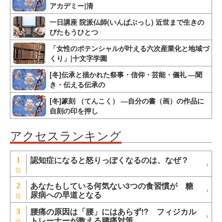
アカデミー|清
一日講座 院派仏師(いんぱぶっし) 近世まで生きの
びたもうひとつ
「女性のポテンシャルが叶える六次産業化と地域づ
くり」|十文字学園
[冬]伝承と描かれた祭事・信仰・芸能・儀礼 ―聞
き・伝える伝承の
[冬]篆刻 （てんこく） ―自分の書（画）の作品に
自刻の印を押し
アクセスランキング
認知症になると怒りっぽくなるのは、なぜ？
1
あなたもしている何気ない3つの食習慣が 糖
2
尿病への早道となる
腰痛の原因は「腰」にはあらず!? フィジカル
3
トレーナーが教える腰痛対策