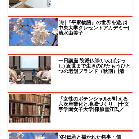
[冬]『平家物語』の世界を遊ぶ|
中央大学クレセントアカデミー|
清水由美子
一日講座 院派仏師(いんぱぶっ
し) 近世まで生きのびたもうひと
つの老舗ブランド（秋期）|清
「女性のポテンシャルが叶える
六次産業化と地域づくり」|十文
字学園女子大学|篠原雪江氏／
[冬]伝承と描かれた祭事・信