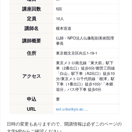
講座回数
5回
定員
10人
講師名
榎本宣道
仏師・NPO法人仏像彫刻美術院理
講師概要
事長
住所
東京都文京区向丘1-19-1
東京メトロ南北線「東大前」駅下
車（2番出口）徒歩0分/都営三田線
「白山」駅下車（A2出口）徒歩10
アクセス
分/東京メトロ千代田線「根津」駅
下車（1番出口）徒歩10分/「本郷
追分」バス停下車 徒歩0分
申込
要
URL
ext.u-bunkyo.ac....
日時の変更もありますので、開講情報は必ずこのページの
大学HPからご確認ください。