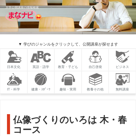
大学公開講座の情報検索
▼ 学びのジャンルをクリックして、公開講座が探せます
日本文化
英語・語学
教育・子ども
自己啓発
ビジネス
IT・科学
健康・ｽﾎﾟｰﾂ
趣味・実用
教養その他
無料講座
仏像づくりのいろは 木・春
コース