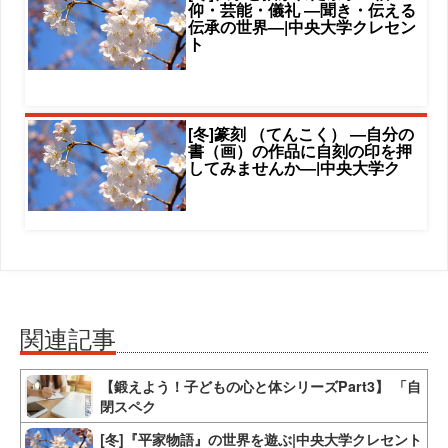
仰・芸能・儀礼 ―聞き・伝える
伝承の世界―|中央大学クレセン
ト
[冬]篆刻 （てんこく） ―自分の
書（画）の作品に自刻の印を押
してみませんか―|中央大学ク
関連記事
【鍛えよう！子どもの心と体シリーズPart3】 「自
閉スペク
[冬]『平家物語』の世界を遊ぶ|中央大学クレセント