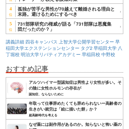
孤独が苦手な男性が70越えて離婚される理由と
4
末路。避けるためにするべき
731部隊研究の権威が語る「731部隊は悪魔集
5
団だったのか？」
講義詳細
四谷キャンパス
上智大学公開学習センター
早
稲田大学エクステンションセンター
タグ2
早稲田大学
八
丁堀校
明治大学リバティアカデミー
早稲田校
中野校
おすすめ記事
アルツハイマー型認知症は男性より女性が多い。そ
の陰に女性ホルモンの存在が
認知症、ならないために
年取って仕事辞めたくても辞められないー高齢者の
生きがい就労は「絵に描いた餅」か？
超高齢時代を考える
なぜ薬には副作用があるのか。知らないと怖い薬の