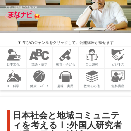
大学公開講座の情報検索
▼ 学びのジャンルをクリックして、公開講座が探せます
日本文化
英語・語学
教育・子ども
自己啓発
ビジネス
IT・科学
健康・ｽﾎﾟｰﾂ
趣味・実用
教養その他
無料講座
日本社会と地域コミュニテ
ィを考えるⅠ:外国人研究者