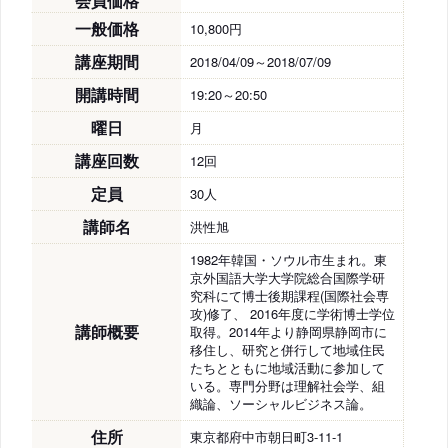
会員価格
一般価格
10,800円
講座期間
2018/04/09～2018/07/09
開講時間
19:20～20:50
曜日
月
講座回数
12回
定員
30人
講師名
洪性旭
1982年韓国・ソウル市生まれ。東
京外国語大学大学院総合国際学研
究科にて博士後期課程(国際社会専
攻)修了、 2016年度に学術博士学位
講師概要
取得。2014年より静岡県静岡市に
移住し、研究と併行して地域住民
たちとともに地域活動に参加して
いる。専門分野は理解社会学、組
織論、ソーシャルビジネス論。
住所
東京都府中市朝日町3-11-1