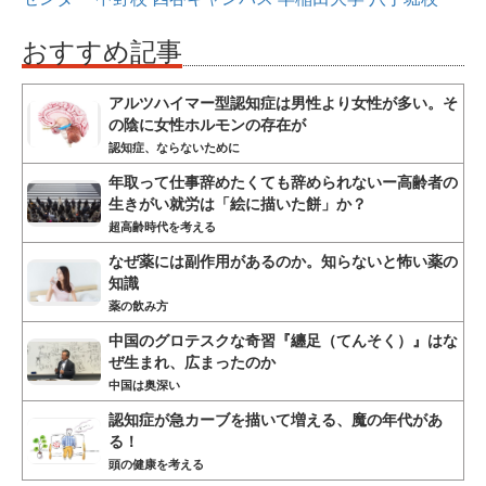
おすすめ記事
アルツハイマー型認知症は男性より女性が多い。そ
の陰に女性ホルモンの存在が
認知症、ならないために
年取って仕事辞めたくても辞められないー高齢者の
生きがい就労は「絵に描いた餅」か？
超高齢時代を考える
なぜ薬には副作用があるのか。知らないと怖い薬の
知識
薬の飲み方
中国のグロテスクな奇習『纏足（てんそく）』はな
ぜ生まれ、広まったのか
中国は奥深い
認知症が急カーブを描いて増える、魔の年代があ
る！
頭の健康を考える