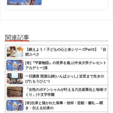
関連記事
【鍛えよう！子どもの心と体シリーズPart3】 「自
閉スペク
[冬]『平家物語』の世界を遊ぶ|中央大学クレセント
アカデミー|清
一日講座 院派仏師(いんぱぶっし) 近世まで生きの
びたもうひとつ
「女性のポテンシャルが叶える六次産業化と地域づ
くり」|十文字学園
[冬]伝承と描かれた祭事・信仰・芸能・儀礼 ―聞
き・伝える伝承の