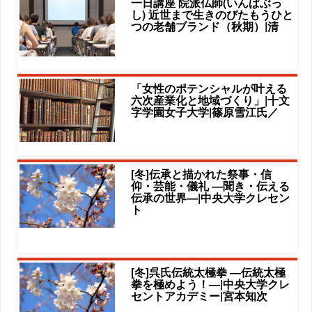
一日講座 院派仏師(いんぱぶっ
し) 近世まで生きのびたもうひと
つの老舗ブランド（秋期）|清
「女性のポテンシャルが叶える
六次産業化と地域づくり」|十文
字学園女子大学|篠原雪江氏／
[冬]伝承と描かれた祭事・信
仰・芸能・儀礼 ―聞き・伝える
伝承の世界―|中央大学クレセン
ト
[冬]呉氏伝統太極拳 ―伝統太極
拳を極めよう！―|中央大学クレ
セントアカデミー|宮本知次