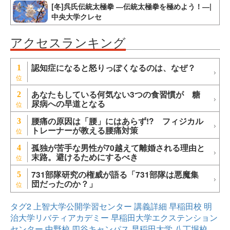
[冬]呉氏伝統太極拳 ―伝統太極拳を極めよう！―|
中央大学クレセ
アクセスランキング
認知症になると怒りっぽくなるのは、なぜ？
1
あなたもしている何気ない3つの食習慣が 糖
2
尿病への早道となる
腰痛の原因は「腰」にはあらず!? フィジカル
3
トレーナーが教える腰痛対策
孤独が苦手な男性が70越えて離婚される理由と
4
末路。避けるためにするべき
731部隊研究の権威が語る「731部隊は悪魔集
5
団だったのか？」
タグ2
上智大学公開学習センター
講義詳細
早稲田校
明
治大学リバティアカデミー
早稲田大学エクステンション
センター
中野校
四谷キャンパス
早稲田大学
八丁堀校