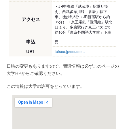
・JR中央線「武蔵境」駅乗り換
え、西武多摩川線「多磨」駅下
車、徒歩約5分（JR新宿駅から約
アクセス
35分） ・京王電鉄「飛田給」駅北
口より、多磨駅行き京王バスにて
約10分「東京外国語大学前」下車
申込
要
URL
tufsoa.jp/course...
日時の変更もありますので、開講情報は必ずこのページの
大学HPからご確認ください。
この情報は大学の許可をとっています。