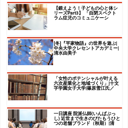
【鍛えよう！子どもの心と体シ
リーズPart3】 「自閉スペクト
ラム症児のコミュニケーシ
[冬]『平家物語』の世界を遊ぶ|
中央大学クレセントアカデミー|
清水由美子
「女性のポテンシャルが叶える
六次産業化と地域づくり」|十文
字学園女子大学|篠原雪江氏／
一日講座 院派仏師(いんぱぶっ
し) 近世まで生きのびたもうひと
つの老舗ブランド（秋期）|清