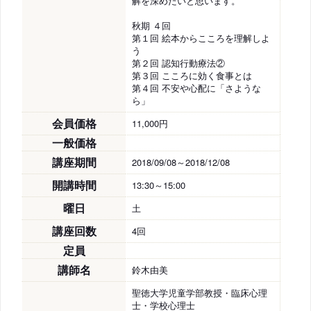
解を深めたいと思います。
秋期 ４回
第１回 絵本からこころを理解しよ
う
第２回 認知行動療法②
第３回 こころに効く食事とは
第４回 不安や心配に「さような
ら」
会員価格
11,000円
一般価格
講座期間
2018/09/08～2018/12/08
開講時間
13:30～15:00
曜日
土
講座回数
4回
定員
講師名
鈴木由美
聖徳大学児童学部教授・臨床心理
士・学校心理士