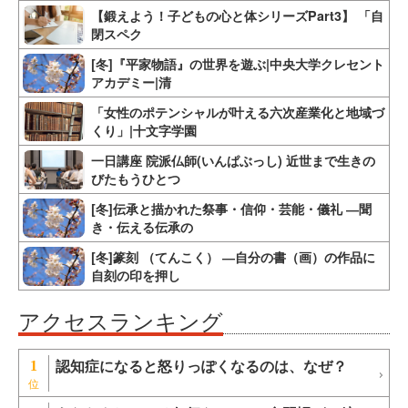
【鍛えよう！子どもの心と体シリーズPart3】 「自
閉スペク
[冬]『平家物語』の世界を遊ぶ|中央大学クレセント
アカデミー|清
「女性のポテンシャルが叶える六次産業化と地域づ
くり」|十文字学園
一日講座 院派仏師(いんぱぶっし) 近世まで生きの
びたもうひとつ
[冬]伝承と描かれた祭事・信仰・芸能・儀礼 ―聞
き・伝える伝承の
[冬]篆刻 （てんこく） ―自分の書（画）の作品に
自刻の印を押し
アクセスランキング
認知症になると怒りっぽくなるのは、なぜ？
1