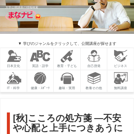
大学公開講座の情報検索
▼ 学びのジャンルをクリックして、公開講座が探せます
日本文化
英語・語学
教育・子ども
自己啓発
ビジネス
IT・科学
健康・ｽﾎﾟｰﾂ
趣味・実用
教養その他
無料講座
[秋]こころの処方箋 ―不安
や心配と上手につきあうに