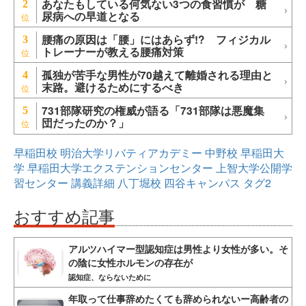
あなたもしている何気ない3つの食習慣が 糖
2
尿病への早道となる
腰痛の原因は「腰」にはあらず!? フィジカル
3
トレーナーが教える腰痛対策
孤独が苦手な男性が70越えて離婚される理由と
4
末路。避けるためにするべき
731部隊研究の権威が語る「731部隊は悪魔集
5
団だったのか？」
早稲田校
明治大学リバティアカデミー
中野校
早稲田大
学
早稲田大学エクステンションセンター
上智大学公開学
習センター
講義詳細
八丁堀校
四谷キャンパス
タグ2
おすすめ記事
アルツハイマー型認知症は男性より女性が多い。そ
の陰に女性ホルモンの存在が
認知症、ならないために
年取って仕事辞めたくても辞められないー高齢者の