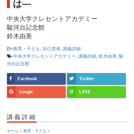
は―
中央大学クレセントアカデミー
駿河台記念館
鈴木由美
-
教育・子ども
,
自己啓発
,
講義詳細
-
中央大学クレセントアカデミー
,
講義詳細
,
鈴木由美
,
駿
河台記念館
Facebook
Twitter
Google
LINE
講義詳細
ホーム
>
教育・子ども
>