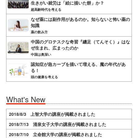
生きがい就労は「絵に描いた餅」か？
超高齢時代を考える
なぜ薬には副作用があるのか。知らないと怖い薬の
知識
薬の飲み方
中国のグロテスクな奇習『纏足（てんそく）』はな
ぜ生まれ、広まったのか
中国は奥深い
認知症が急カーブを描いて増える、魔の年代があ
る！
頭の健康を考える
What's New
2018/8/3 上智大学の講座が掲載されました
2018/7/13 清泉女子大学の講座が掲載されました
2018/7/10 立命館大学の講座が掲載されました