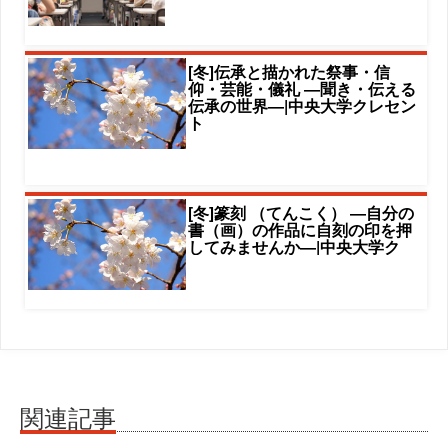
[冬]伝承と描かれた祭事・信
仰・芸能・儀礼 ―聞き・伝える
伝承の世界―|中央大学クレセン
ト
[冬]篆刻 （てんこく） ―自分の
書（画）の作品に自刻の印を押
してみませんか―|中央大学ク
関連記事