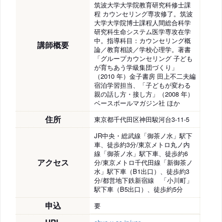
筑波大学大学院教育研究科修士課
程 カウンセリング専攻修了。筑波
大学大学院博士課程人間総合科学
研究科生命システム医学専攻在学
中。指導科目：カウンセリング概
講師概要
論／教育相談／学校心理学。著書
「グループカウンセリング 子ども
が育ちあう学級集団づくり」
（2010 年）金子書房 田上不二夫編
宿泊学習担当、「子どもが変わる
親の話し方・接し方」（2008 年）
ベースボールマガジン社 ほか
住所
東京都千代田区神田駿河台3-11-5
JR中央・総武線「御茶ノ水」駅下
車、徒歩約3分/東京メトロ丸ノ内
線「御茶ノ水」駅下車、徒歩約6
アクセス
分/東京メトロ千代田線「新御茶ノ
水」駅下車（B1出口）、徒歩約3
分/都営地下鉄新宿線 「小川町」
駅下車（B5出口）、徒歩約5分
申込
要