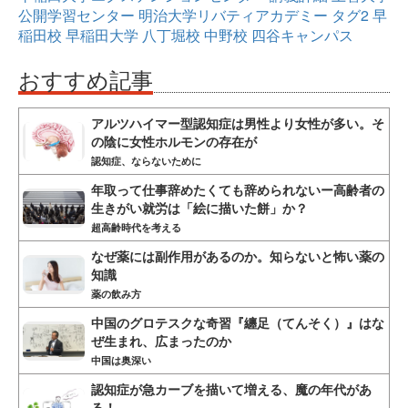
公開学習センター
明治大学リバティアカデミー
タグ2
早
稲田校
早稲田大学
八丁堀校
中野校
四谷キャンパス
おすすめ記事
アルツハイマー型認知症は男性より女性が多い。そ
の陰に女性ホルモンの存在が
認知症、ならないために
年取って仕事辞めたくても辞められないー高齢者の
生きがい就労は「絵に描いた餅」か？
超高齢時代を考える
なぜ薬には副作用があるのか。知らないと怖い薬の
知識
薬の飲み方
中国のグロテスクな奇習『纏足（てんそく）』はな
ぜ生まれ、広まったのか
中国は奥深い
認知症が急カーブを描いて増える、魔の年代があ
る！