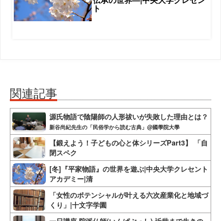
ト
関連記事
源氏物語で陰陽師の人形祓いが失敗した理由とは？
新谷尚紀先生の「民俗学から読む古典」@國學院大學
【鍛えよう！子どもの心と体シリーズPart3】 「自
閉スペク
[冬]『平家物語』の世界を遊ぶ|中央大学クレセント
アカデミー|清
「女性のポテンシャルが叶える六次産業化と地域づ
くり」|十文字学園