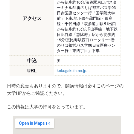
から徒歩約10分/渋谷駅東口バスタ
ーミナル54番のりば都営バス学03
日赤医療センター行「国学院大学
アクセス
前」下車/地下鉄半蔵門線・銀座
線・千代田線「表参道」駅B1出口
から徒歩約15分/JR山手線・地下鉄
日比谷線「恵比寿」駅から徒歩約
15分/恵比寿駅西口ロータリー1番
のりば都営バス学06日赤医療セン
ター行「東四丁目」下車
申込
要
URL
kokugakuin.ac.jp...
日時の変更もありますので、開講情報は必ずこのページの
大学HPからご確認ください。
この情報は大学の許可をとっています。