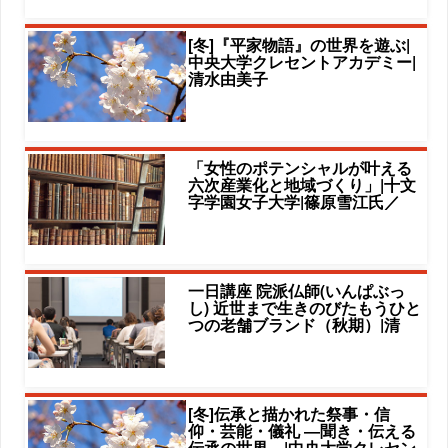
[冬]『平家物語』の世界を遊ぶ|
中央大学クレセントアカデミー|
清水由美子
「女性のポテンシャルが叶える
六次産業化と地域づくり」|十文
字学園女子大学|篠原雪江氏／
一日講座 院派仏師(いんぱぶっ
し) 近世まで生きのびたもうひと
つの老舗ブランド（秋期）|清
[冬]伝承と描かれた祭事・信
仰・芸能・儀礼 ―聞き・伝える
伝承の世界―|中央大学クレセン