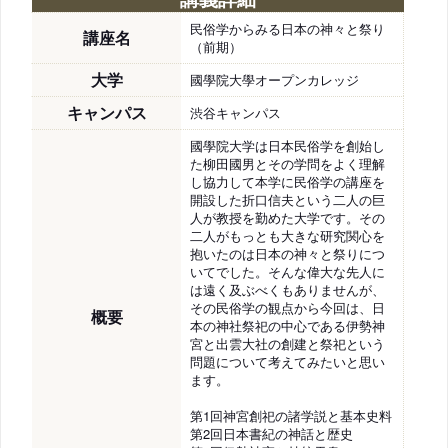
民俗学からみる日本の神々と祭り
講座名
（前期）
大学
國學院大學オープンカレッジ
キャンパス
渋谷キャンパス
國學院大学は日本民俗学を創始し
た柳田國男とその学問をよく理解
し協力して本学に民俗学の講座を
開設した折口信夫という二人の巨
人が教授を勤めた大学です。その
二人がもっとも大きな研究関心を
抱いたのは日本の神々と祭りにつ
いてでした。そんな偉大な先人に
は遠く及ぶべくもありませんが、
その民俗学の観点から今回は、日
概要
本の神社祭祀の中心である伊勢神
宮と出雲大社の創建と祭祀という
問題について考えてみたいと思い
ます。
第1回神宮創祀の諸学説と基本史料
第2回日本書紀の神話と歴史