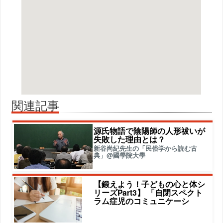
関連記事
源氏物語で陰陽師の人形祓いが
失敗した理由とは？
新谷尚紀先生の「民俗学から読む古
典」@國學院大學
【鍛えよう！子どもの心と体シ
リーズPart3】 「自閉スペクト
ラム症児のコミュニケーシ