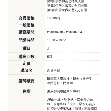
第3回伊勢神宮と持統天皇
第4回伊勢と出雲の対応相関
第5回出雲世界の歴史と伝承
会員価格
10,000円
一般価格
講座期間
2018/04/18～2018/07/04
開講時間
14:30～16:00
曜日
水
講座回数
5回
定員
講師名
新谷尚紀
國學院大學教授・博士（社会学）
講師概要
専門分野：民俗学
住所
東京都渋谷区東4-10-28
JR山手線・地下鉄・京王井の頭
線・東急各線「渋谷」駅から徒歩
約13分/JR埼京線「渋谷」駅新南口