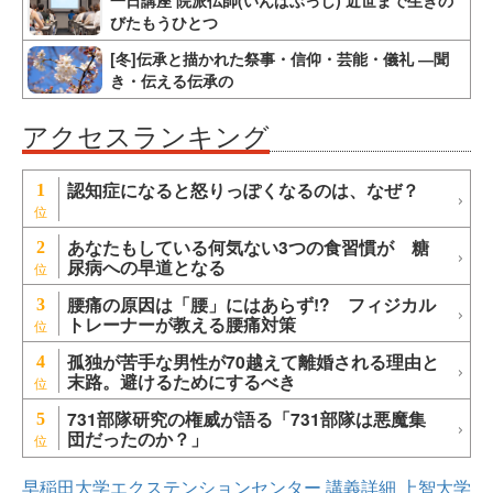
一日講座 院派仏師(いんぱぶっし) 近世まで生きの
びたもうひとつ
[冬]伝承と描かれた祭事・信仰・芸能・儀礼 ―聞
き・伝える伝承の
アクセスランキング
認知症になると怒りっぽくなるのは、なぜ？
1
あなたもしている何気ない3つの食習慣が 糖
2
尿病への早道となる
腰痛の原因は「腰」にはあらず!? フィジカル
3
トレーナーが教える腰痛対策
孤独が苦手な男性が70越えて離婚される理由と
4
末路。避けるためにするべき
731部隊研究の権威が語る「731部隊は悪魔集
5
団だったのか？」
早稲田大学エクステンションセンター
講義詳細
上智大学