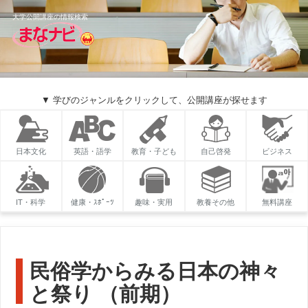
大学公開講座の情報検索
▼ 学びのジャンルをクリックして、公開講座が探せます
日本文化
英語・語学
教育・子ども
自己啓発
ビジネス
IT・科学
健康・ｽﾎﾟｰﾂ
趣味・実用
教養その他
無料講座
民俗学からみる日本の神々
と祭り （前期）