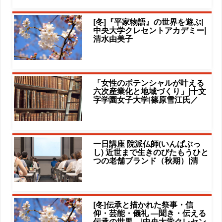
[冬]『平家物語』の世界を遊ぶ|
中央大学クレセントアカデミー|
清水由美子
「女性のポテンシャルが叶える
六次産業化と地域づくり」|十文
字学園女子大学|篠原雪江氏／
一日講座 院派仏師(いんぱぶっ
し) 近世まで生きのびたもうひと
つの老舗ブランド（秋期）|清
[冬]伝承と描かれた祭事・信
仰・芸能・儀礼 ―聞き・伝える
伝承の世界―|中央大学クレセン