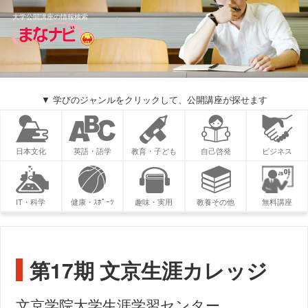
大学公開講座の情報検索
▼ 学びのジャンルをクリックして、公開講座が探せます
日本文化
英語・語学
教育・子ども
自己啓発
ビジネス
IT・科学
健康・ｽﾎﾟｰﾂ
趣味・実用
教養その他
無料講座
第17期 文京生涯カレッジ
文京学院大学生涯学習センター