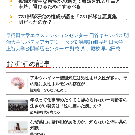
孤独が苦手な男性が70越えて離婚される理由と
4
末路。避けるためにするべき
731部隊研究の権威が語る「731部隊は悪魔集
5
団だったのか？」
早稲田大学エクステンションセンター
四谷キャンパス
明
治大学リバティアカデミー
タグ2
講義詳細
早稲田大学
上智大学公開学習センター
中野校
八丁堀校
早稲田校
おすすめ記事
アルツハイマー型認知症は男性より女性が多い。そ
の陰に女性ホルモンの存在が
認知症、ならないために
年取って仕事辞めたくても辞められないー高齢者の
生きがい就労は「絵に描いた餅」か？
超高齢時代を考える
なぜ薬には副作用があるのか。知らないと怖い薬の
知識
薬の飲み方