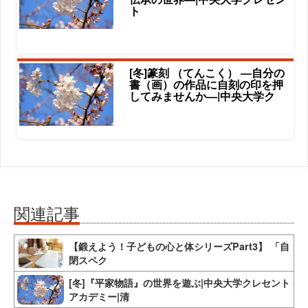
ト
[冬]篆刻 （てんこく） ―自分の
書（画）の作品に自刻の印を押
してみませんか―|中央大学ク
関連記事
【鍛えよう！子どもの心と体シリーズPart3】 「自
閉スペク
[冬]『平家物語』の世界を遊ぶ|中央大学クレセント
アカデミー|清