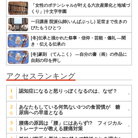
「女性のポテンシャルが叶える六次産業化と地域づ
くり」|十文字学園
一日講座 院派仏師(いんぱぶっし) 近世まで生きの
びたもうひとつ
[冬]伝承と描かれた祭事・信仰・芸能・儀礼 ―聞
き・伝える伝承の
[冬]篆刻 （てんこく） ―自分の書（画）の作品に
自刻の印を押し
アクセスランキング
認知症になると怒りっぽくなるのは、なぜ？
1
あなたもしている何気ない3つの食習慣が 糖
2
尿病への早道となる
腰痛の原因は「腰」にはあらず!? フィジカル
3
トレーナーが教える腰痛対策