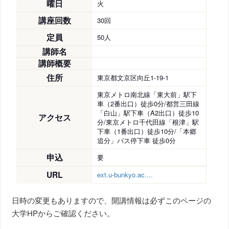
曜日
火
講座回数
30回
定員
50人
講師名
講師概要
住所
東京都文京区向丘1-19-1
東京メトロ南北線「東大前」駅下
車（2番出口）徒歩0分/都営三田線
「白山」駅下車（A2出口）徒歩10
アクセス
分/東京メトロ千代田線「根津」駅
下車（1番出口）徒歩10分/「本郷
追分」バス停下車 徒歩0分
申込
要
URL
ext.u-bunkyo.ac....
日時の変更もありますので、開講情報は必ずこのページの
大学HPからご確認ください。