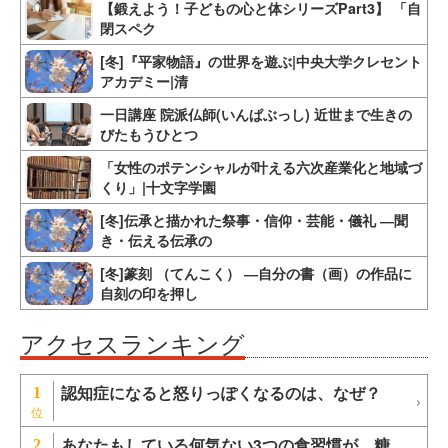
【鍛えよう！子どもの心と体シリーズPart3】 「自
閉スペク
[冬]『平家物語』の世界を遊ぶ|中央大学クレセント
アカデミー|清
一日講座 院派仏師(いんぱぶっし) 近世まで生きの
びたもうひとつ
「女性のポテンシャルが叶える六次産業化と地域づ
くり」|十文字学園
[冬]伝承と描かれた祭事・信仰・芸能・儀礼 ―聞
き・伝える伝承の
[冬]篆刻 （てんこく） ―自分の書（画）の作品に
自刻の印を押し
アクセスランキング
認知症になると怒りっぽくなるのは、なぜ？
1
あなたもしている何気ない3つの食習慣が 糖
2