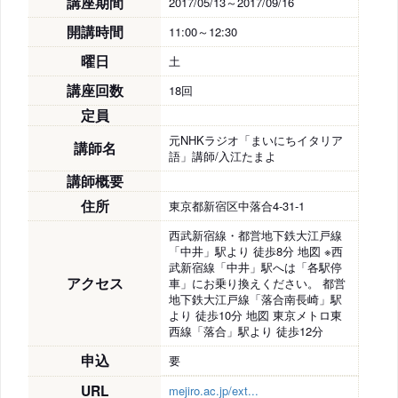
講座期間
2017/05/13～2017/09/16
開講時間
11:00～12:30
曜日
土
講座回数
18回
定員
元NHKラジオ「まいにちイタリア
講師名
語」講師/入江たまよ
講師概要
住所
東京都新宿区中落合4-31-1
西武新宿線・都営地下鉄大江戸線
「中井」駅より 徒歩8分 地図 ※西
武新宿線「中井」駅へは「各駅停
アクセス
車」にお乗り換えください。 都営
地下鉄大江戸線「落合南長崎」駅
より 徒歩10分 地図 東京メトロ東
西線「落合」駅より 徒歩12分
申込
要
URL
mejiro.ac.jp/ext...