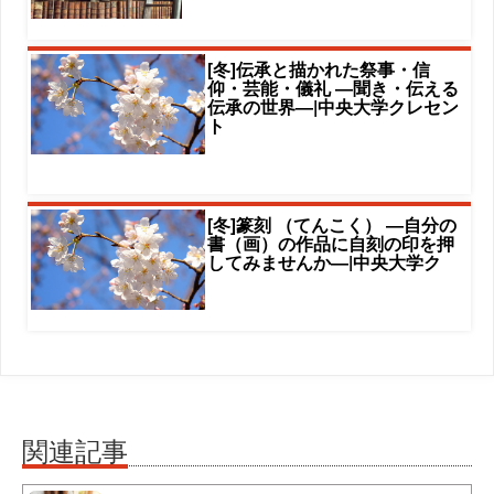
[冬]伝承と描かれた祭事・信
仰・芸能・儀礼 ―聞き・伝える
伝承の世界―|中央大学クレセン
ト
[冬]篆刻 （てんこく） ―自分の
書（画）の作品に自刻の印を押
してみませんか―|中央大学ク
関連記事