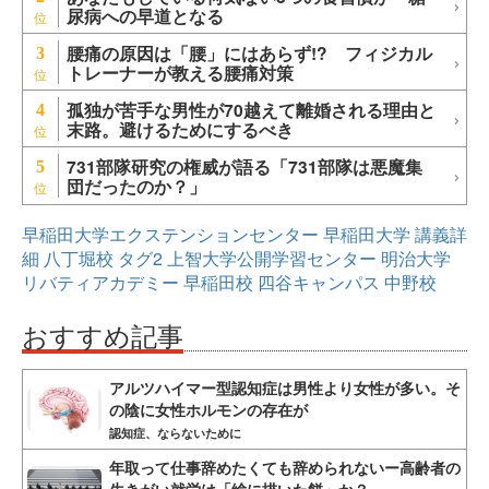
尿病への早道となる
腰痛の原因は「腰」にはあらず!? フィジカル
3
トレーナーが教える腰痛対策
孤独が苦手な男性が70越えて離婚される理由と
4
末路。避けるためにするべき
731部隊研究の権威が語る「731部隊は悪魔集
5
団だったのか？」
早稲田大学エクステンションセンター
早稲田大学
講義詳
細
八丁堀校
タグ2
上智大学公開学習センター
明治大学
リバティアカデミー
早稲田校
四谷キャンパス
中野校
おすすめ記事
アルツハイマー型認知症は男性より女性が多い。そ
の陰に女性ホルモンの存在が
認知症、ならないために
年取って仕事辞めたくても辞められないー高齢者の