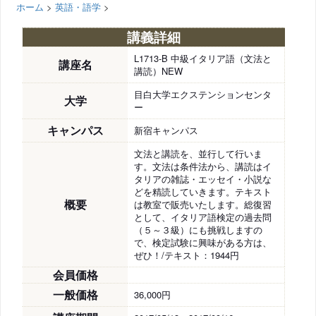
ホーム
>
英語・語学
>
講義詳細
L1713-B 中級イタリア語（文法と
講座名
講読）NEW
目白大学エクステンションセンタ
大学
ー
キャンパス
新宿キャンパス
文法と講読を、並行して行いま
す。文法は条件法から、講読はイ
タリアの雑誌・エッセイ・小説な
どを精読していきます。テキスト
概要
は教室で販売いたします。総復習
として、イタリア語検定の過去問
（５～３級）にも挑戦しますの
で、検定試験に興味がある方は、
ぜひ！/テキスト：1944円
会員価格
一般価格
36,000円