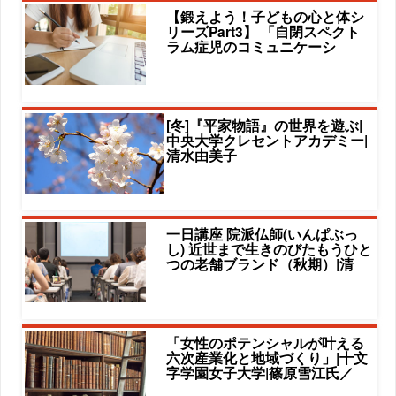
【鍛えよう！子どもの心と体シ
リーズPart3】 「自閉スペクト
ラム症児のコミュニケーシ
[冬]『平家物語』の世界を遊ぶ|
中央大学クレセントアカデミー|
清水由美子
一日講座 院派仏師(いんぱぶっ
し) 近世まで生きのびたもうひと
つの老舗ブランド（秋期）|清
「女性のポテンシャルが叶える
六次産業化と地域づくり」|十文
字学園女子大学|篠原雪江氏／