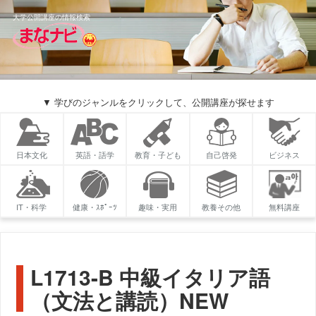
大学公開講座の情報検索
▼ 学びのジャンルをクリックして、公開講座が探せます
日本文化
英語・語学
教育・子ども
自己啓発
ビジネス
IT・科学
健康・ｽﾎﾟｰﾂ
趣味・実用
教養その他
無料講座
L1713-B 中級イタリア語
（文法と講読）NEW