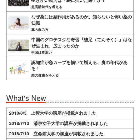
生きがい就労は「絵に描いた餅」か？
超高齢時代を考える
なぜ薬には副作用があるのか。知らないと怖い薬の
知識
薬の飲み方
中国のグロテスクな奇習『纏足（てんそく）』はな
ぜ生まれ、広まったのか
中国は奥深い
認知症が急カーブを描いて増える、魔の年代があ
る！
頭の健康を考える
What's New
2018/8/3 上智大学の講座が掲載されました
2018/7/13 清泉女子大学の講座が掲載されました
2018/7/10 立命館大学の講座が掲載されました