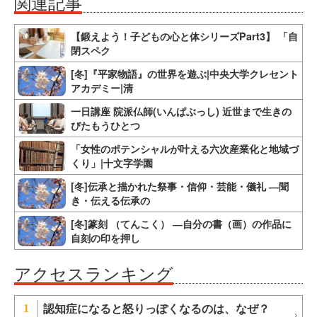
関連記事
【鍛えよう！子どもの心と体シリーズPart3】 「自
閉スペク
[冬]『平家物語』の世界を遊ぶ|中央大学クレセント
アカデミー|清
一日講座 院派仏師(いんぱぶっし) 近世まで生きの
びたもうひとつ
「女性のポテンシャルが叶える六次産業化と地域づ
くり」|十文字学園
[冬]伝承と描かれた祭事・信仰・芸能・儀礼 ―聞
き・伝える伝承の
[冬]篆刻 （てんこく） ―自分の書（画）の作品に
自刻の印を押し
アクセスランキング
認知症になると怒りっぽくなるのは、なぜ？
1