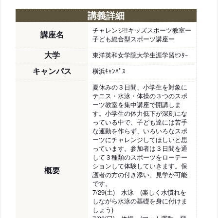
講義詳細
チャレンジ!!キッズスポーツ教室ー
講座名
子ども総合型スポーツ講座ー
大学
東洋英和女学院大学生涯学習ｾﾝﾀｰ
キャンパス
横浜ｷｬﾝﾊﾟｽ
夏休みの３日間、小学生を対象に
テニス・水泳・体操の３つのスポ
ーツ教室を集中講座で開講しま
す。小学生の体力低下が深刻にな
っている中で、子ども達には苦手
な運動を作らず、いろいろなスポ
ーツにチャレンジしてほしいと思
っています。参加者は３日間を通
して３種類のスポーツをローテー
ションして体験していきます。保
概要
護者の方の付き添い、見学が可能
です。
7/29(土) 水泳 (楽しく水慣れを
しながら水泳の基礎を身に付けま
しょう)