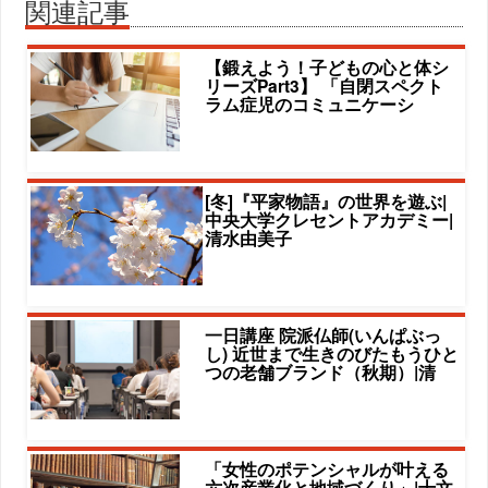
関連記事
【鍛えよう！子どもの心と体シ
リーズPart3】 「自閉スペクト
ラム症児のコミュニケーシ
[冬]『平家物語』の世界を遊ぶ|
中央大学クレセントアカデミー|
清水由美子
一日講座 院派仏師(いんぱぶっ
し) 近世まで生きのびたもうひと
つの老舗ブランド（秋期）|清
「女性のポテンシャルが叶える
六次産業化と地域づくり」|十文