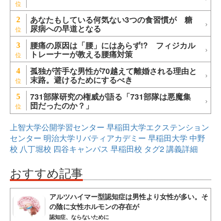
あなたもしている何気ない3つの食習慣が 糖
2
尿病への早道となる
腰痛の原因は「腰」にはあらず!? フィジカル
3
トレーナーが教える腰痛対策
孤独が苦手な男性が70越えて離婚される理由と
4
末路。避けるためにするべき
731部隊研究の権威が語る「731部隊は悪魔集
5
団だったのか？」
上智大学公開学習センター
早稲田大学エクステンション
センター
明治大学リバティアカデミー
早稲田大学
中野
校
八丁堀校
四谷キャンパス
早稲田校
タグ2
講義詳細
おすすめ記事
アルツハイマー型認知症は男性より女性が多い。そ
の陰に女性ホルモンの存在が
認知症、ならないために