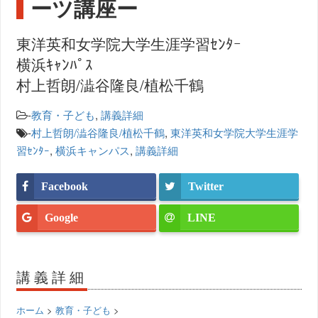
ーツ講座ー
東洋英和女学院大学生涯学習ｾﾝﾀｰ
横浜ｷｬﾝﾊﾟｽ
村上哲朗/澁谷隆良/植松千鶴
-
教育・子ども
,
講義詳細
-
村上哲朗/澁谷隆良/植松千鶴
,
東洋英和女学院大学生涯学
習ｾﾝﾀｰ
,
横浜キャンパス
,
講義詳細
Facebook
Twitter
Google
LINE
講義詳細
ホーム
>
教育・子ども
>