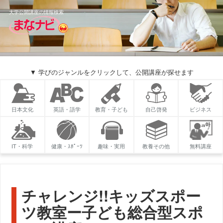
大学公開講座の情報検索
▼ 学びのジャンルをクリックして、公開講座が探せます
日本文化
英語・語学
教育・子ども
自己啓発
ビジネス
IT・科学
健康・ｽﾎﾟｰﾂ
趣味・実用
教養その他
無料講座
チャレンジ!!キッズスポー
ツ教室ー子ども総合型スポ