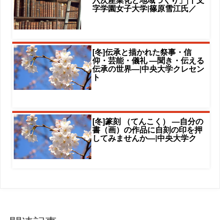
字学園女子大学|篠原雪江氏／
[冬]伝承と描かれた祭事・信
仰・芸能・儀礼 ―聞き・伝える
伝承の世界―|中央大学クレセン
ト
[冬]篆刻 （てんこく） ―自分の
書（画）の作品に自刻の印を押
してみませんか―|中央大学ク