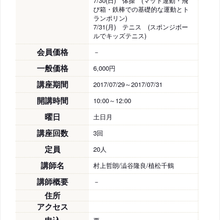
7/30(日) 体操 (マット運動・飛
び箱・鉄棒での基礎的な運動とト
ランポリン)
7/31(月) テニス (スポンジボー
ルでキッズテニス)
会員価格
－
一般価格
6,000円
講座期間
2017/07/29～2017/07/31
開講時間
10:00～12:00
曜日
土日月
講座回数
3回
定員
20人
講師名
村上哲朗/澁谷隆良/植松千鶴
講師概要
－
住所
アクセス