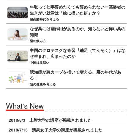
年取って仕事辞めたくても辞められないー高齢者の
生きがい就労は「絵に描いた餅」か？
超高齢時代を考える
なぜ薬には副作用があるのか。知らないと怖い薬の
知識
薬の飲み方
中国のグロテスクな奇習『纏足（てんそく）』はな
ぜ生まれ、広まったのか
中国は奥深い
認知症が急カーブを描いて増える、魔の年代があ
る！
頭の健康を考える
What's New
2018/8/3 上智大学の講座が掲載されました
2018/7/13 清泉女子大学の講座が掲載されました