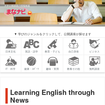
大学公開講座の情報検索
▼ 学びのジャンルをクリックして、公開講座が探せます
日本文化
英語・語学
教育・子ども
自己啓発
ビジネス
IT・科学
健康・ｽﾎﾟｰﾂ
趣味・実用
教養その他
無料講座
Learning English through
News