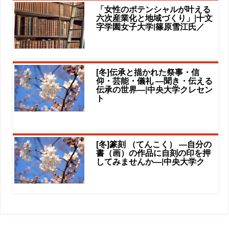
「女性のポテンシャルが叶える
六次産業化と地域づくり」|十文
字学園女子大学|篠原雪江氏／
[冬]伝承と描かれた祭事・信
仰・芸能・儀礼 ―聞き・伝える
伝承の世界―|中央大学クレセン
ト
[冬]篆刻 （てんこく） ―自分の
書（画）の作品に自刻の印を押
してみませんか―|中央大学ク