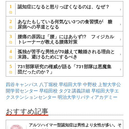
認知症になると怒りっぽくなるのは、なぜ？
1
あなたもしている何気ない3つの食習慣が 糖
2
尿病への早道となる
腰痛の原因は「腰」にはあらず!? フィジカル
3
トレーナーが教える腰痛対策
孤独が苦手な男性が70越えて離婚される理由と
4
末路。避けるためにするべき
731部隊研究の権威が語る「731部隊は悪魔集
5
団だったのか？」
四谷キャンパス
八丁堀校
早稲田大学
中野校
上智大学公
開学習センター
早稲田校
タグ2
講義詳細
早稲田大学エ
クステンションセンター
明治大学リバティアカデミー
おすすめ記事
アルツハイマー型認知症は男性より女性が多い。そ