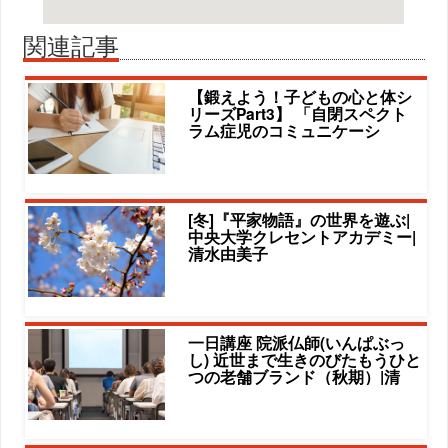
関連記事
【鍛えよう！子どもの心と体シ
リーズPart3】 「自閉スペクト
ラム症児のコミュニケーシ
[冬]『平家物語』の世界を遊ぶ|
中央大学クレセントアカデミー|
清水由美子
一日講座 院派仏師(いんぱぶっ
し) 近世まで生きのびたもうひと
つの老舗ブランド（秋期）|清