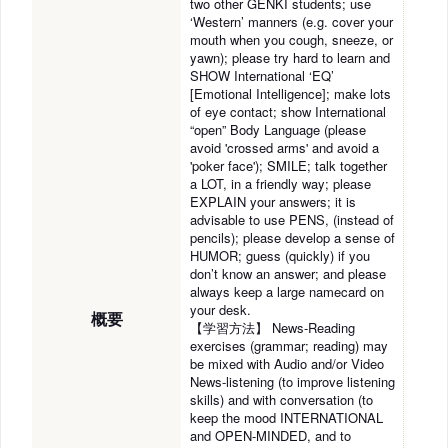
two other GENKI students; use
‘Western’ manners (e.g. cover your
mouth when you cough, sneeze, or
yawn); please try hard to learn and
SHOW International ‘EQ’
[Emotional Intelligence]; make lots
of eye contact; show International
“open” Body Language (please
avoid 'crossed arms' and avoid a
'poker face'); SMILE; talk together
a LOT, in a friendly way; please
EXPLAIN your answers; it is
advisable to use PENS, (instead of
pencils); please develop a sense of
HUMOR; guess (quickly) if you
don’t know an answer; and please
always keep a large namecard on
your desk.
概要
【学習方法】 News-Reading
exercises (grammar; reading) may
be mixed with Audio and/or Video
News-listening (to improve listening
skills) and with conversation (to
keep the mood INTERNATIONAL
and OPEN-MINDED, and to