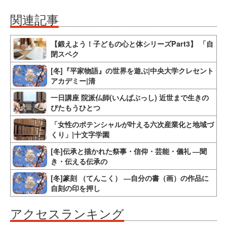
関連記事
【鍛えよう！子どもの心と体シリーズPart3】 「自
閉スペク
[冬]『平家物語』の世界を遊ぶ|中央大学クレセント
アカデミー|清
一日講座 院派仏師(いんぱぶっし) 近世まで生きの
びたもうひとつ
「女性のポテンシャルが叶える六次産業化と地域づ
くり」|十文字学園
[冬]伝承と描かれた祭事・信仰・芸能・儀礼 ―聞
き・伝える伝承の
[冬]篆刻 （てんこく） ―自分の書（画）の作品に
自刻の印を押し
アクセスランキング