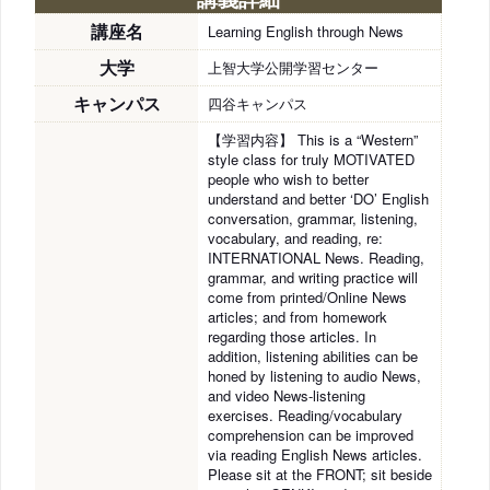
講座名
Learning English through News
大学
上智大学公開学習センター
キャンパス
四谷キャンパス
【学習内容】 This is a “Western”
style class for truly MOTIVATED
people who wish to better
understand and better ‘DO’ English
conversation, grammar, listening,
vocabulary, and reading, re:
INTERNATIONAL News. Reading,
grammar, and writing practice will
come from printed/Online News
articles; and from homework
regarding those articles. In
addition, listening abilities can be
honed by listening to audio News,
and video News-listening
exercises. Reading/vocabulary
comprehension can be improved
via reading English News articles.
Please sit at the FRONT; sit beside