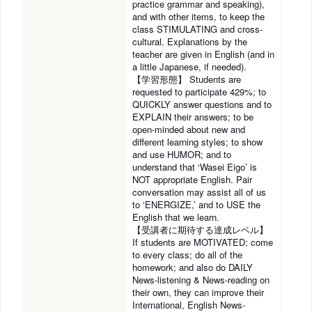
practice grammar and speaking),
and with other items, to keep the
class STIMULATING and cross-
cultural. Explanations by the
teacher are given in English (and in
a little Japanese, if needed).
【学習形態】 Students are
requested to participate 429%; to
QUICKLY answer questions and to
EXPLAIN their answers; to be
open-minded about new and
different learning styles; to show
and use HUMOR; and to
understand that ‘Wasei Eigo’ is
NOT appropriate English. Pair
conversation may assist all of us
to ‘ENERGIZE,’ and to USE the
English that we learn.
【受講者に期待する達成レベル】
If students are MOTIVATED; come
to every class; do all of the
homework; and also do DAILY
News-listening & News-reading on
their own, they can improve their
International, English News-