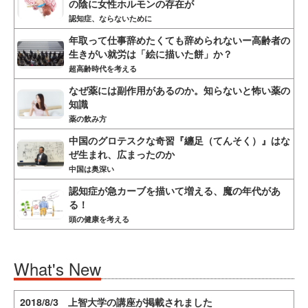
の陰に女性ホルモンの存在が
認知症、ならないために
年取って仕事辞めたくても辞められないー高齢者の
生きがい就労は「絵に描いた餅」か？
超高齢時代を考える
なぜ薬には副作用があるのか。知らないと怖い薬の
知識
薬の飲み方
中国のグロテスクな奇習『纏足（てんそく）』はな
ぜ生まれ、広まったのか
中国は奥深い
認知症が急カーブを描いて増える、魔の年代があ
る！
頭の健康を考える
What's New
2018/8/3 上智大学の講座が掲載されました