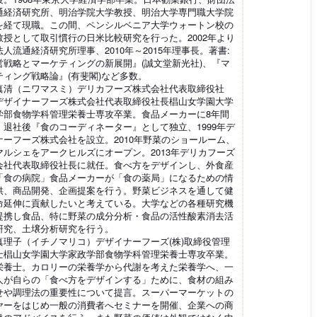
通経済研究所、明治学院大学教授、明治大学専門職大学院
を経て現職。この間、ペンシルベニア大学ウォートン校の
教授として取引慣行の日米比較研究を行った。2002年より
人流通経済研究所理事、2010年～2015年理事長。著書:
営戦略とマーケティングの新展開』(誠文堂新光社)、『マ
ティング戦略論』(有斐閣)など多数。
真清（ニワマスミ）デリカフーズ株式会社代表取締役社
デザイナーフーズ株式会社代表取締役社長椙山女学園大学
学部食物学科管理栄養士専攻卒業。食品メーカーに8年間
。退社後『食のコーディネーター』として独立、1999年デ
ナーフーズ株式会社を設立。2010年野菜のショールーム、
マルシェをアークヒルズにオープン。2013年デリカフーズ
会社代表取締役社長に就任。食べ方をデザインし、外食産
「食の病院」食品メーカーが「食の薬局」になるための情
供、商品開発、企画提案を行う。野菜ビジネスを通して健
命延伸に貢献したいと考えている。大学などの各種研究機
提携し食品、特に野菜の成分分析・食品の活性酸素消去活
研究、土壌分析研究を行う。
真理子（イチノマリコ）デザイナーフーズ(株)取締役管理
士椙山女学園大学家政学部食物学科管理栄養士専攻卒業。
栄養士。カロリーの栄養学から代謝を考えた栄養学へ、一
人が自らの「食べ方をデザインする」ために、食材の組み
せや調理法の重要性について提言。スーパーマーケットの
ヤーをはじめ一般の消費者へセミナーを開催、企業への商