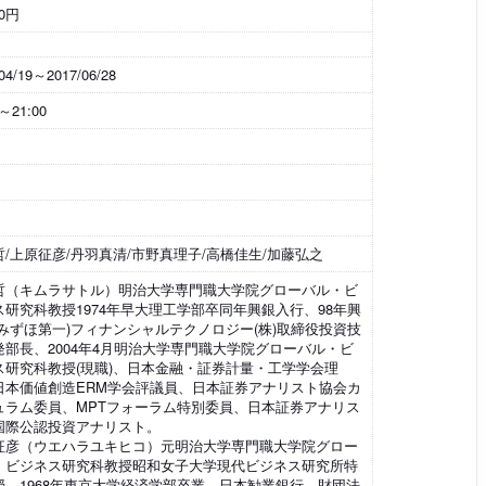
00円
04/19～2017/06/28
0～21:00
哲/上原征彦/丹羽真清/市野真理子/高橋佳生/加藤弘之
哲（キムラサトル）明治大学専門職大学院グローバル・ビ
ス研究科教授1974年早大理工学部卒同年興銀入行、98年興
現みずほ第一)フィナンシャルテクノロジー(株)取締役投資技
発部長、2004年4月明治大学専門職大学院グローバル・ビ
ス研究科教授(現職)、日本金融・証券計量・工学学会理
日本価値創造ERM学会評議員、日本証券アナリスト協会カ
ュラム委員、MPTフォーラム特別委員、日本証券アナリス
国際公認投資アナリスト。
征彦（ウエハラユキヒコ）元明治大学専門職大学院グロー
・ビジネス研究科教授昭和女子大学現代ビジネス研究所特
授。1968年東京大学経済学部卒業。日本勧業銀行、財団法