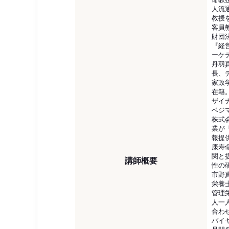
人流
教授
客員
財団法
『経
ーケ
丹羽
長、
家政
在籍
ザイ
ベジ
株式
業が
報提
康寿
関と
講師概要
性の
市野
栄養
管理
人一
合わ
バイ