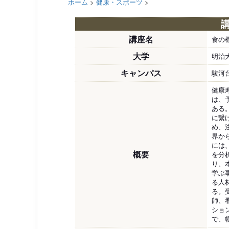
ホーム
>
健康・スポーツ
>
講座名
食の
大学
明治
キャンパス
駿河
健康
は、
ある
に繋
め、
界か
には
概要
を分
り、
学ぶ
る人
る。
師、
ショ
で、