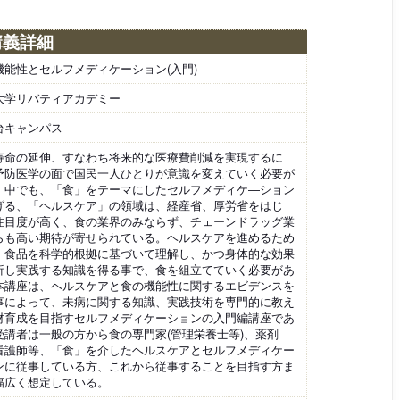
講義詳細
機能性とセルフメディケーション(入門)
大学リバティアカデミー
台キャンパス
寿命の延伸、すなわち将来的な医療費削減を実現するに
予防医学の面で国民一人ひとりが意識を変えていく必要が
。中でも、「食」をテーマにしたセルフメディケ―ション
げる、「ヘルスケア」の領域は、経産省、厚労省をはじ
注目度が高く、食の業界のみならず、チェーンドラッグ業
らも高い期待が寄せられている。ヘルスケアを進めるため
、食品を科学的根拠に基づいて理解し、かつ身体的な効果
析し実践する知識を得る事で、食を組立てていく必要があ
本講座は、ヘルスケアと食の機能性に関するエビデンスを
事によって、未病に関する知識、実践技術を専門的に教え
材育成を目指すセルフメディケーションの入門編講座であ
受講者は一般の方から食の専門家(管理栄養士等)、薬剤
看護師等、「食」を介したヘルスケアとセルフメディケー
ンに従事している方、これから従事することを目指す方ま
幅広く想定している。