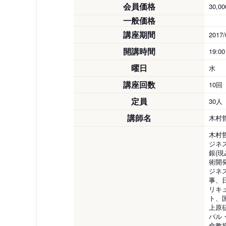
会員価格
30,0
一般価格
講座期間
2017/
開講時間
19:0
曜日
水
講座回数
10回
定員
30人
講師名
木村
木村
ジネ
銀(
術開
ジネ
事、
リキ
ト、
上原
バル
命教