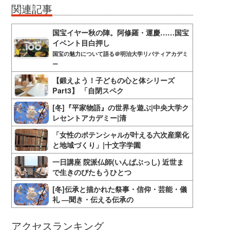
関連記事
国宝イヤー秋の陣。阿修羅・運慶……国宝
イベント目白押し
国宝の魅力について語る＠明治大学リバティアカデミ
ー
【鍛えよう！子どもの心と体シリーズ
Part3】 「自閉スペク
[冬]『平家物語』の世界を遊ぶ|中央大学ク
レセントアカデミー|清
「女性のポテンシャルが叶える六次産業化
と地域づくり」|十文字学園
一日講座 院派仏師(いんぱぶっし) 近世ま
で生きのびたもうひとつ
[冬]伝承と描かれた祭事・信仰・芸能・儀
礼 ―聞き・伝える伝承の
アクセスランキング