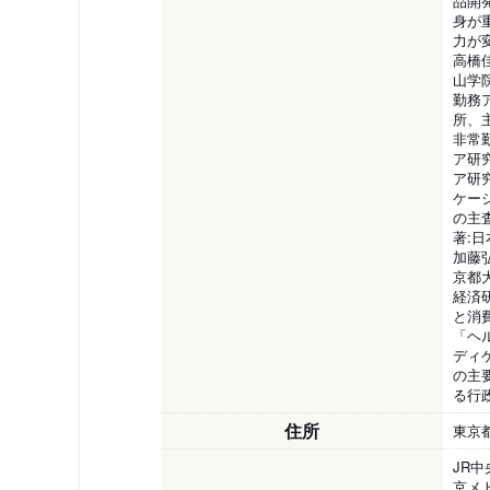
品開
身が
力が
高橋
山学
勤務
所、
非常
ア研
ア研
ケー
の主
著:
加藤
京都
経済
と消
「ヘ
ディ
の主
る行政
住所
東京
JR
京メ