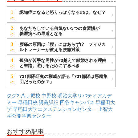
認知症になると怒りっぽくなるのは、なぜ？
1
あなたもしている何気ない3つの食習慣が
2
糖尿病への早道となる
腰痛の原因は「腰」にはあらず!? フィジカ
3
ルトレーナーが教える腰痛対策
孤独が苦手な男性が70越えて離婚される理由
4
と末路。避けるためにするべき
731部隊研究の権威が語る「731部隊は悪魔集
5
団だったのか？」
タグ2
八丁堀校
中野校
明治大学リバティアカデ
ミー
早稲田校
講義詳細
四谷キャンパス
早稲田大
学
早稲田大学エクステンションセンター
上智大
学公開学習センター
おすすめ記事