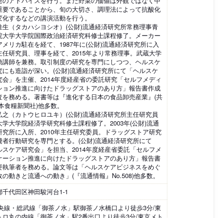
発のアドバイスを行う。また野菜の価値は外観ではなく中
重要であることから、旬の大切さ、調理法によって抗酸化
変化するなどの講演活動を行う。
佳生（タカハシヨシオ）(公財)流通経済研究所常務理事青
院大学大学院国際政治経済研究科修士課程修了。メーカー
アメリカ駐在を経て、1987年に(公財)流通経済研究所に入
主任研究員、理事を経て、2015年より常務理事。武蔵大学
勤講師を兼務。取引制度の研究を専門にしつつ、ヘルスケ
究にも造詣が深い。(公財)流通経済研究所にて「ヘルスケ
究会」を主催、2014年度経産省の委託研究「セルフメディ
ション推進に向けたドラッグストアのあり方」報告書作成
査を務める。著書等は『進化する日本の食品卸売産業』(共
日本食糧新聞社)他多数。
弘之（カトウヒロユキ）(公財)流通経済研究所主任研究員
大学大学院経済学研究科修士課程修了。2003年(公財)流通
研究所に入所、2010年主任研究委員。ドラッグストア研究
費者行動研究を専門とする。(公財)流通経済研究所にて
ルスケア研究会」を担当、2014年度経産省委託「セルフメ
ケーション推進に向けたドラッグストアのあり方」報告書
要執筆者を務める。論文等は「ヘルスケアビジネスをめぐ
の動きと流通への動き」(『流通情報』No.508)他多数。
都千代田区神田駿河台1-1
中央線・総武線「御茶ノ水」駅御茶ノ水橋口より徒歩3分/東
トロ丸の内線「御茶ノ水」駅2番出口より徒歩3分/東京メト