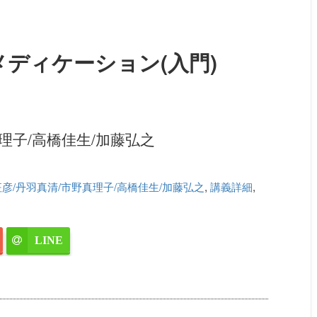
ディケーション(入門)
理子/高橋佳生/加藤弘之
征彦/丹羽真清/市野真理子/高橋佳生/加藤弘之
,
講義詳細
,
LINE