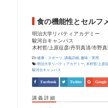
食の機能性とセルフメ
明治大学リバティアカデミー
駿河台キャンパス
木村哲/上原征彦/丹羽真清/市野真
-
健康・スポーツ
,
講義詳細
,
趣味・実用
-
明治大学リバティアカデミー
,
木村哲/上原
駿河台キャンパス
Facebook
Twitter
Google
講義詳細