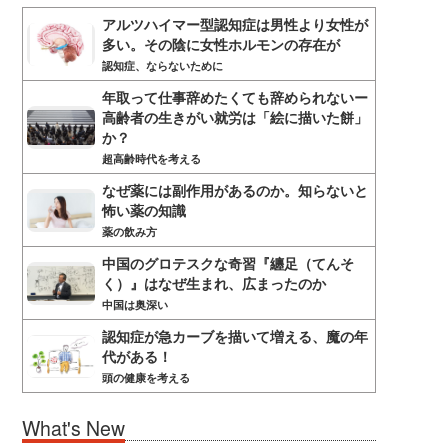
アルツハイマー型認知症は男性より女性が
多い。その陰に女性ホルモンの存在が
認知症、ならないために
年取って仕事辞めたくても辞められないー
高齢者の生きがい就労は「絵に描いた餅」
か？
超高齢時代を考える
なぜ薬には副作用があるのか。知らないと
怖い薬の知識
薬の飲み方
中国のグロテスクな奇習『纏足（てんそ
く）』はなぜ生まれ、広まったのか
中国は奥深い
認知症が急カーブを描いて増える、魔の年
代がある！
頭の健康を考える
What's New