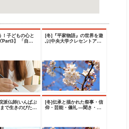
う！子どもの心と
[冬]『平家物語』の世界を遊
rt3】 「自閉
ぶ|中央大学クレセントアカ
ラム症児のコミュ
デミー|清水由美子
院派仏師(いんぱぶ
[冬]伝承と描かれた祭事・信
世まで生きのびたも
仰・芸能・儀礼 ―聞き・伝
の老舗ブランド
える伝承の世界―|中央大学
清
クレセント