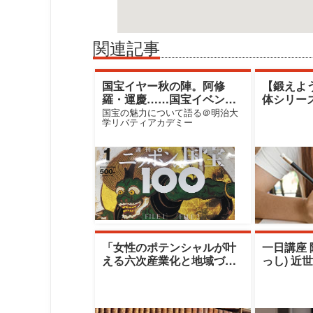
関連記事
国宝イヤー秋の陣。阿修
【鍛えよ
羅・運慶……国宝イベント
体シリーズPa
目白押し
スペクト
国宝の魅力について語る＠明治大
学リバティアカデミー
ニケーシ
「女性のポテンシャルが叶
一日講座 
える六次産業化と地域づく
っし) 近
り」|十文字学園女子大学|篠
うひとつ
原雪江氏／
（秋期）|