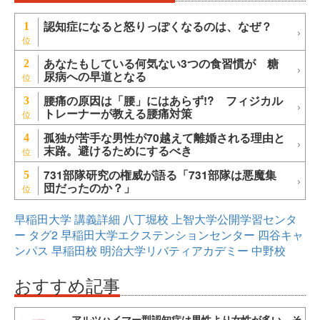
認知症になると怒りっぽくなるのは、なぜ？
1
あなたもしている何気ない3つの食習慣が 糖
2
尿病への早道となる
腰痛の原因は「腰」にはあらず!? フィジカル
3
トレーナーが教える腰痛対策
孤独が苦手な男性が70越えて離婚される理由と
4
末路。避けるためにするべき
731部隊研究の権威が語る「731部隊は悪魔集
5
団だったのか？」
早稲田大学
講義詳細
八丁堀校
上智大学公開学習センタ
ー
タグ2
早稲田大学エクステンションセンター
四谷キャ
ンパス
早稲田校
明治大学リバティアカデミー
中野校
おすすめ記事
アルツハイマー型認知症は男性より女性が多い。そ