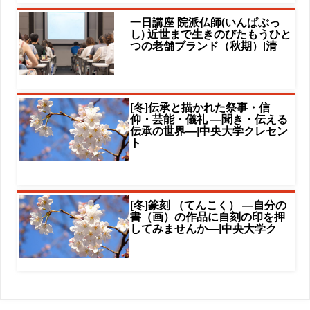
一日講座 院派仏師(いんぱぶっ
し) 近世まで生きのびたもうひと
つの老舗ブランド（秋期）|清
[冬]伝承と描かれた祭事・信
仰・芸能・儀礼 ―聞き・伝える
伝承の世界―|中央大学クレセン
ト
[冬]篆刻 （てんこく） ―自分の
書（画）の作品に自刻の印を押
してみませんか―|中央大学ク