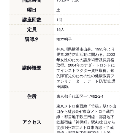
曜日
土
講座回数
1回
定員
15人
講師名
橋本明子
神奈川県横浜市出身。1995年より
児童虐待防止活動に関わる。2002
年女性のための護身術普及員資格
取得。2004年カナダ・トロントに
講師概要
てインストラクター資格取得。知
的障害児のための性の健康教育フ
ァシリテーター。デートDV防止講
座講師。
住所
東京都千代田区一ツ橋2-2-1
東京メトロ東西線「竹橋」駅1ｂ出
口から徒歩3分/東京メトロ半蔵門
線・都営地下鉄三田線・都営地下
アクセス
鉄新宿線「神保町」駅A8出口から
徒歩1分/東京メトロ東西線・半蔵
門線・都営地下鉄新宿線「九段