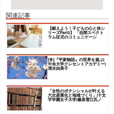
関連記事
【鍛えよう！子どもの心と体シ
リーズPart3】 「自閉スペクト
ラム症児のコミュニケーシ
[冬]『平家物語』の世界を遊ぶ|
中央大学クレセントアカデミー|
清水由美子
「女性のポテンシャルが叶える
六次産業化と地域づくり」|十文
字学園女子大学|篠原雪江氏／