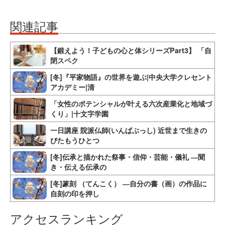
関連記事
【鍛えよう！子どもの心と体シリーズPart3】 「自
閉スペク
[冬]『平家物語』の世界を遊ぶ|中央大学クレセント
アカデミー|清
「女性のポテンシャルが叶える六次産業化と地域づ
くり」|十文字学園
一日講座 院派仏師(いんぱぶっし) 近世まで生きの
びたもうひとつ
[冬]伝承と描かれた祭事・信仰・芸能・儀礼 ―聞
き・伝える伝承の
[冬]篆刻 （てんこく） ―自分の書（画）の作品に
自刻の印を押し
アクセスランキング