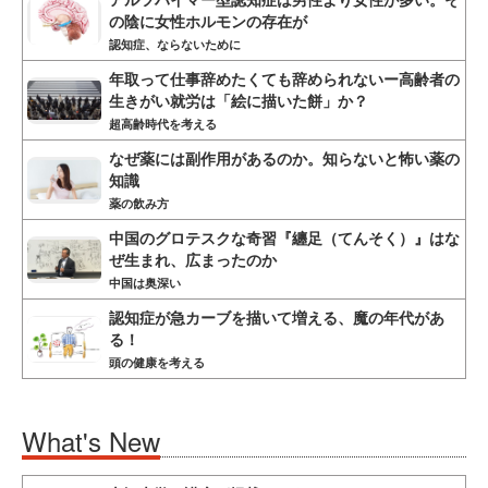
の陰に女性ホルモンの存在が
認知症、ならないために
年取って仕事辞めたくても辞められないー高齢者の
生きがい就労は「絵に描いた餅」か？
超高齢時代を考える
なぜ薬には副作用があるのか。知らないと怖い薬の
知識
薬の飲み方
中国のグロテスクな奇習『纏足（てんそく）』はな
ぜ生まれ、広まったのか
中国は奥深い
認知症が急カーブを描いて増える、魔の年代があ
る！
頭の健康を考える
What's New