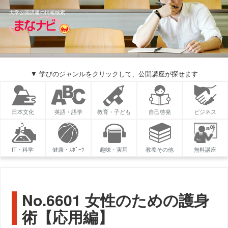
大学公開講座の情報検索
▼ 学びのジャンルをクリックして、公開講座が探せます
日本文化
英語・語学
教育・子ども
自己啓発
ビジネス
IT・科学
健康・ｽﾎﾟｰﾂ
趣味・実用
教養その他
無料講座
No.6601 女性のための護身
術【応用編】