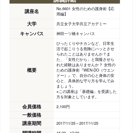
No.6601 女性のための護身術【応
講座名
用編】
大学
共立女子大学共立アカデミー
キャンパス
神田一ツ橋キャンパス
ひったくりやチカンなど、日常生
活で起こりうる危険にハッとさせ
られたことはありませんか？ま
た、「女性だから」と我慢させら
れた経験はありませんか？ 女性の
概要
ための護身術『WEN-DO（ウエン
ドー）』で、自分の心と身体の安
心と、具体的な守り方を学んでみ
ましょう。
※この講座は「基礎編」を受講した
方を対象としています。
会員価格
2,100円
一般価格
講座期間
2017/11/25～2017/11/25
開講時間
15:20～17:20