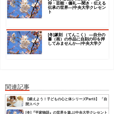
仰・芸能・儀礼 ―聞き・伝える
伝承の世界―|中央大学クレセン
ト
[冬]篆刻 （てんこく） ―自分の
書（画）の作品に自刻の印を押
してみませんか―|中央大学ク
関連記事
【鍛えよう！子どもの心と体シリーズPart3】 「自
閉スペク
[冬]『平家物語』の世界を遊ぶ|中央大学クレセント