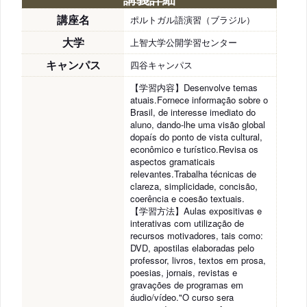
講座名
ポルトガル語演習（ブラジル）
大学
上智大学公開学習センター
キャンパス
四谷キャンパス
【学習内容】Desenvolve temas
atuais.Fornece informação sobre o
Brasil, de interesse imediato do
aluno, dando-lhe uma visão global
dopaís do ponto de vista cultural,
econômico e turístico.Revisa os
aspectos gramaticais
relevantes.Trabalha técnicas de
clareza, simplicidade, concisão,
coerência e coesão textuais.
【学習方法】Aulas expositivas e
interativas com utilização de
recursos motivadores, tais como:
DVD, apostilas elaboradas pelo
professor, livros, textos em prosa,
poesias, jornais, revistas e
gravações de programas em
áudio/vídeo."O curso sera