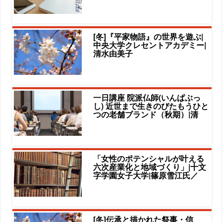
[冬]『平家物語』の世界を遊ぶ|
中央大学クレセントアカデミー|
清水由美子
一日講座 院派仏師(いんぱぶっ
し) 近世まで生きのびたもうひと
つの老舗ブランド（秋期）|清
「女性のポテンシャルが叶える
六次産業化と地域づくり」|十文
字学園女子大学|篠原雪江氏／
[冬]伝承と描かれた祭事・信