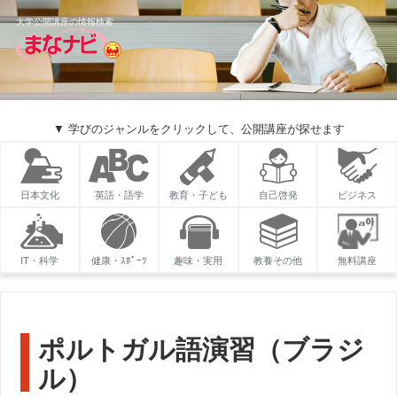
大学公開講座の情報検索
▼ 学びのジャンルをクリックして、公開講座が探せます
日本文化
英語・語学
教育・子ども
自己啓発
ビジネス
IT・科学
健康・ｽﾎﾟｰﾂ
趣味・実用
教養その他
無料講座
ポルトガル語演習（ブラジ
ル）