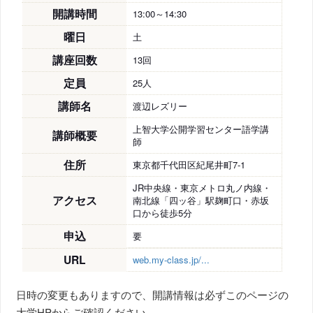
開講時間
13:00～14:30
曜日
土
講座回数
13回
定員
25人
講師名
渡辺レズリー
上智大学公開学習センター語学講
講師概要
師
住所
東京都千代田区紀尾井町7-1
JR中央線・東京メトロ丸ノ内線・
アクセス
南北線「四ッ谷」駅麹町口・赤坂
口から徒歩5分
申込
要
URL
web.my-class.jp/...
日時の変更もありますので、開講情報は必ずこのページの
大学HPからご確認ください。