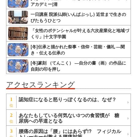
アカデミー|清
一日講座 院派仏師(いんぱぶっし) 近世まで生きの
びたもうひとつ
「女性のポテンシャルが叶える六次産業化と地域づ
くり」|十文字学園
[冬]伝承と描かれた祭事・信仰・芸能・儀礼 ―聞
き・伝える伝承の
[冬]篆刻 （てんこく） ―自分の書（画）の作品に
自刻の印を押し
アクセスランキング
認知症になると怒りっぽくなるのは、なぜ？
1
あなたもしている何気ない3つの食習慣が 糖
2
尿病への早道となる
腰痛の原因は「腰」にはあらず!? フィジカル
3
トレーナーが教える腰痛対策