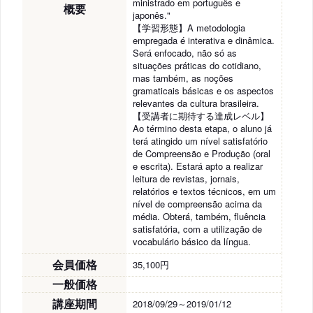
ministrado em português e
概要
japonês."
【学習形態】A metodologia
empregada é interativa e dinâmica.
Será enfocado, não só as
situações práticas do cotidiano,
mas também, as noções
gramaticais básicas e os aspectos
relevantes da cultura brasileira.
【受講者に期待する達成レベル】
Ao término desta etapa, o aluno já
terá atingido um nível satisfatório
de Compreensão e Produção (oral
e escrita). Estará apto a realizar
leitura de revistas, jornais,
relatórios e textos técnicos, em um
nível de compreensão acima da
média. Obterá, também, fluência
satisfatória, com a utilização de
vocabulário básico da língua.
会員価格
35,100円
一般価格
講座期間
2018/09/29～2019/01/12