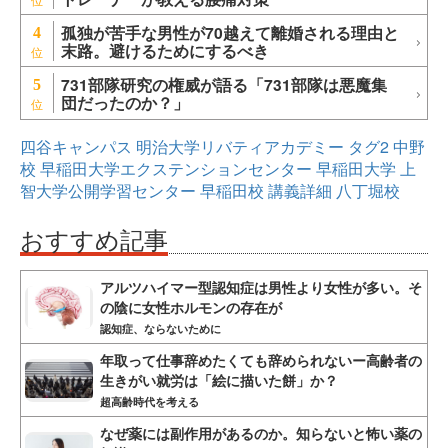
孤独が苦手な男性が70越えて離婚される理由と
4
末路。避けるためにするべき
731部隊研究の権威が語る「731部隊は悪魔集
5
団だったのか？」
四谷キャンパス
明治大学リバティアカデミー
タグ2
中野
校
早稲田大学エクステンションセンター
早稲田大学
上
智大学公開学習センター
早稲田校
講義詳細
八丁堀校
おすすめ記事
アルツハイマー型認知症は男性より女性が多い。そ
の陰に女性ホルモンの存在が
認知症、ならないために
年取って仕事辞めたくても辞められないー高齢者の
生きがい就労は「絵に描いた餅」か？
超高齢時代を考える
なぜ薬には副作用があるのか。知らないと怖い薬の