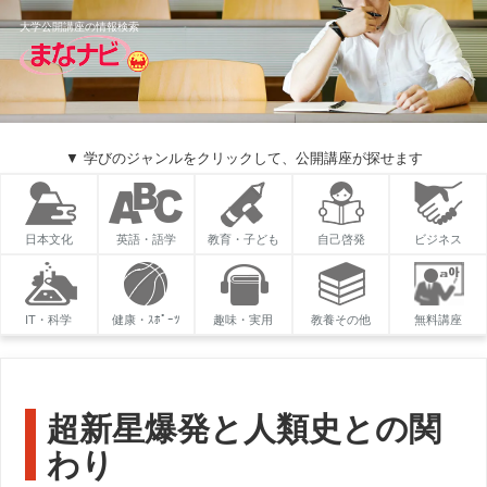
大学公開講座の情報検索
▼ 学びのジャンルをクリックして、公開講座が探せます
日本文化
英語・語学
教育・子ども
自己啓発
ビジネス
IT・科学
健康・ｽﾎﾟｰﾂ
趣味・実用
教養その他
無料講座
超新星爆発と人類史との関
わり