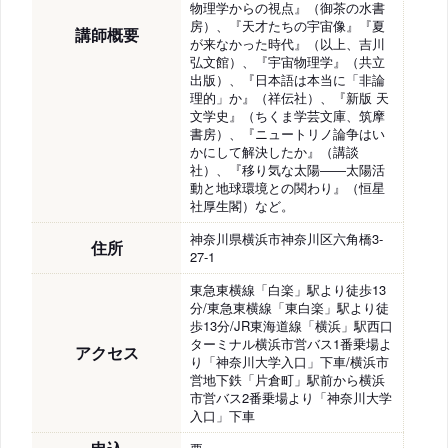
物理学からの視点』（御茶の水書
房）、『天才たちの宇宙像』『夏
講師概要
が来なかった時代』（以上、吉川
弘文館）、『宇宙物理学』（共立
出版）、『日本語は本当に「非論
理的」か』（祥伝社）、『新版 天
文学史』（ちくま学芸文庫、筑摩
書房）、『ニュートリノ論争はい
かにして解決したか』（講談
社）、『移り気な太陽――太陽活
動と地球環境との関わり』（恒星
社厚生閣）など。
神奈川県横浜市神奈川区六角橋3-
住所
27-1
東急東横線「白楽」駅より徒歩13
分/東急東横線「東白楽」駅より徒
歩13分/JR東海道線「横浜」駅西口
ターミナル横浜市営バス1番乗場よ
アクセス
り「神奈川大学入口」下車/横浜市
営地下鉄「片倉町」駅前から横浜
市営バス2番乗場より「神奈川大学
入口」下車