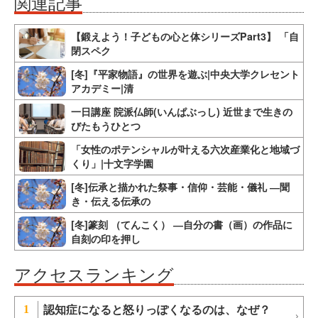
関連記事
【鍛えよう！子どもの心と体シリーズPart3】 「自
閉スペク
[冬]『平家物語』の世界を遊ぶ|中央大学クレセント
アカデミー|清
一日講座 院派仏師(いんぱぶっし) 近世まで生きの
びたもうひとつ
「女性のポテンシャルが叶える六次産業化と地域づ
くり」|十文字学園
[冬]伝承と描かれた祭事・信仰・芸能・儀礼 ―聞
き・伝える伝承の
[冬]篆刻 （てんこく） ―自分の書（画）の作品に
自刻の印を押し
アクセスランキング
認知症になると怒りっぽくなるのは、なぜ？
1