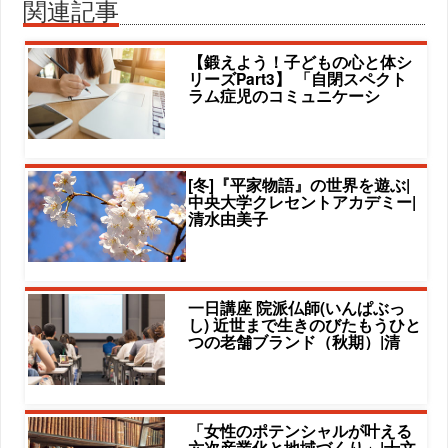
関連記事
【鍛えよう！子どもの心と体シ
リーズPart3】 「自閉スペクト
ラム症児のコミュニケーシ
[冬]『平家物語』の世界を遊ぶ|
中央大学クレセントアカデミー|
清水由美子
一日講座 院派仏師(いんぱぶっ
し) 近世まで生きのびたもうひと
つの老舗ブランド（秋期）|清
「女性のポテンシャルが叶える
六次産業化と地域づくり」|十文