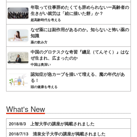
年取って仕事辞めたくても辞められないー高齢者の
生きがい就労は「絵に描いた餅」か？
超高齢時代を考える
なぜ薬には副作用があるのか。知らないと怖い薬の
知識
薬の飲み方
中国のグロテスクな奇習『纏足（てんそく）』はな
ぜ生まれ、広まったのか
中国は奥深い
認知症が急カーブを描いて増える、魔の年代があ
る！
頭の健康を考える
What's New
2018/8/3 上智大学の講座が掲載されました
2018/7/13 清泉女子大学の講座が掲載されました