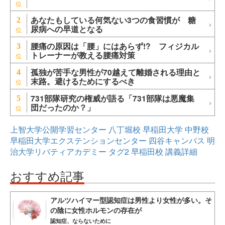
あなたもしている何気ない3つの食習慣が 糖
2
尿病への早道となる
腰痛の原因は「腰」にはあらず!? フィジカル
3
トレーナーが教える腰痛対策
孤独が苦手な男性が70越えて離婚される理由と
4
末路。避けるためにするべき
731部隊研究の権威が語る「731部隊は悪魔集
5
団だったのか？」
上智大学公開学習センター
八丁堀校
早稲田大学
中野校
早稲田大学エクステンションセンター
四谷キャンパス
明
治大学リバティアカデミー
タグ2
早稲田校
講義詳細
おすすめ記事
アルツハイマー型認知症は男性より女性が多い。そ
の陰に女性ホルモンの存在が
認知症、ならないために