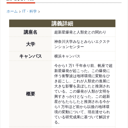
ホーム
>
IT・科学
>
講義詳細
講座名
超新星爆発と人類史との関わり
神奈川大学みなとみらいエクステ
大学
ンションセンター
キャンパス
横浜キャンパス
今から1 万1 千年余り前、帆座で超
新星爆発が起こった。この爆発に
伴う衝撃波は地球環境に変動をひ
き起こし、これが人類史の進展に
大きな影響を及ぼしたと推測され
ている。この爆発が人類が文明を
概要
興すきっかけとなった。この超新
星がもたらしたと推測される今か
ら1 万年ほど前から以後の地球環
境の変動について、現在達せられ
ている研究成果に基づいて解説す
る。