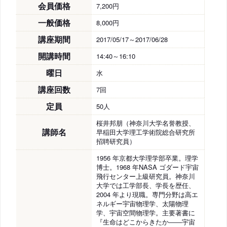
会員価格
7,200円
一般価格
8,000円
講座期間
2017/05/17～2017/06/28
開講時間
14:40～16:10
曜日
水
講座回数
7回
定員
50人
桜井邦朋（神奈川大学名誉教授、
講師名
早稲田大学理工学術院総合研究所
招聘研究員）
1956 年京都大学理学部卒業。理学
博士。1968 年NASA ゴダード宇宙
飛行センター上級研究員。神奈川
大学では工学部長、学長を歴任、
2004 年より現職。専門分野は高エ
ネルギー宇宙物理学、太陽物理
学、宇宙空間物理学。主要著書に
『生命はどこからきたか――宇宙