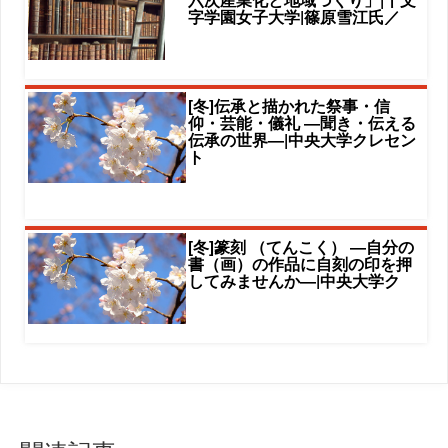
字学園女子大学|篠原雪江氏／
[冬]伝承と描かれた祭事・信
仰・芸能・儀礼 ―聞き・伝える
伝承の世界―|中央大学クレセン
ト
[冬]篆刻 （てんこく） ―自分の
書（画）の作品に自刻の印を押
してみませんか―|中央大学ク