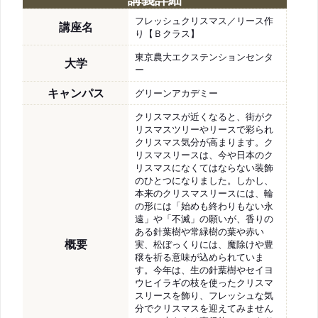
フレッシュクリスマス／リース作
講座名
り【Ｂクラス】
東京農大エクステンションセンタ
大学
ー
キャンパス
グリーンアカデミー
クリスマスが近くなると、街がク
リスマスツリーやリースで彩られ
クリスマス気分が高まります。ク
リスマスリースは、今や日本のク
リスマスになくてはならない装飾
のひとつになりました。しかし、
本来のクリスマスリースには、輪
の形には「始めも終わりもない永
遠」や「不滅」の願いが、香りの
ある針葉樹や常緑樹の葉や赤い
概要
実、松ぼっくりには、魔除けや豊
穣を祈る意味が込められていま
す。今年は、生の針葉樹やセイヨ
ウヒイラギの枝を使ったクリスマ
スリースを飾り、フレッシュな気
分でクリスマスを迎えてみません