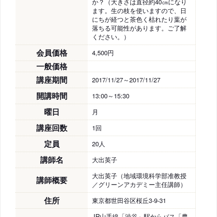
か？（大きさは直径約40㎝になり
ます。生の枝を使いますので、日
にちが経つと茶色く枯れたり葉が
落ちる可能性があります。ご了解
ください。）
会員価格
4,500円
一般価格
講座期間
2017/11/27～2017/11/27
開講時間
13:00～15:30
曜日
月
講座回数
1回
定員
20人
講師名
大出英子
大出英子（地域環境科学部准教授
講師概要
／グリーンアカデミー主任講師）
住所
東京都世田谷区桜丘3-9-31
JR山手線「渋谷」駅からバス「農