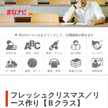
大学公開講座の情報検索
▼ 学びのジャンルをクリックして、公開講座が探せます
日本文化
英語・語学
教育・子ども
自己啓発
ビジネス
IT・科学
健康・ｽﾎﾟｰﾂ
趣味・実用
教養その他
無料講座
フレッシュクリスマス／リ
ース作り【Ｂクラス】