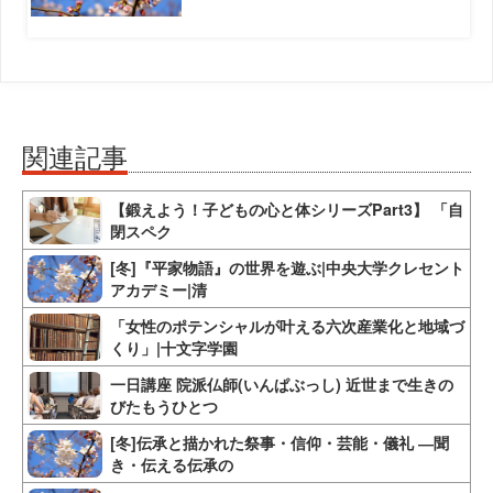
関連記事
【鍛えよう！子どもの心と体シリーズPart3】 「自
閉スペク
[冬]『平家物語』の世界を遊ぶ|中央大学クレセント
アカデミー|清
「女性のポテンシャルが叶える六次産業化と地域づ
くり」|十文字学園
一日講座 院派仏師(いんぱぶっし) 近世まで生きの
びたもうひとつ
[冬]伝承と描かれた祭事・信仰・芸能・儀礼 ―聞
き・伝える伝承の