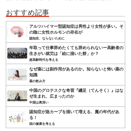
おすすめ記事
アルツハイマー型認知症は男性より女性が多い。そ
の陰に女性ホルモンの存在が
認知症、ならないために
年取って仕事辞めたくても辞められないー高齢者の
生きがい就労は「絵に描いた餅」か？
超高齢時代を考える
なぜ薬には副作用があるのか。知らないと怖い薬の
知識
薬の飲み方
中国のグロテスクな奇習『纏足（てんそく）』はな
ぜ生まれ、広まったのか
中国は奥深い
認知症が急カーブを描いて増える、魔の年代があ
る！
頭の健康を考える