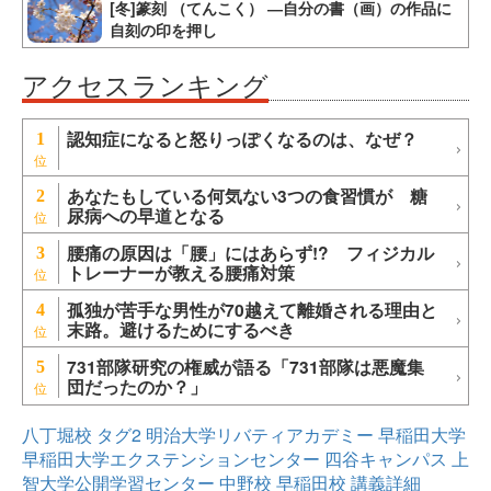
[冬]篆刻 （てんこく） ―自分の書（画）の作品に
自刻の印を押し
アクセスランキング
認知症になると怒りっぽくなるのは、なぜ？
1
あなたもしている何気ない3つの食習慣が 糖
2
尿病への早道となる
腰痛の原因は「腰」にはあらず!? フィジカル
3
トレーナーが教える腰痛対策
孤独が苦手な男性が70越えて離婚される理由と
4
末路。避けるためにするべき
731部隊研究の権威が語る「731部隊は悪魔集
5
団だったのか？」
八丁堀校
タグ2
明治大学リバティアカデミー
早稲田大学
早稲田大学エクステンションセンター
四谷キャンパス
上
智大学公開学習センター
中野校
早稲田校
講義詳細