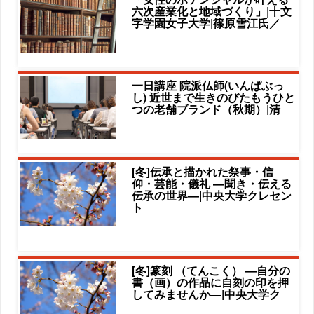
六次産業化と地域づくり」|十文
字学園女子大学|篠原雪江氏／
一日講座 院派仏師(いんぱぶっ
し) 近世まで生きのびたもうひと
つの老舗ブランド（秋期）|清
[冬]伝承と描かれた祭事・信
仰・芸能・儀礼 ―聞き・伝える
伝承の世界―|中央大学クレセン
ト
[冬]篆刻 （てんこく） ―自分の
書（画）の作品に自刻の印を押
してみませんか―|中央大学ク