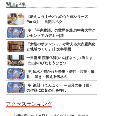
関連記事
【鍛えよう！子どもの心と体シリーズ
Part3】 「自閉スペク
[冬]『平家物語』の世界を遊ぶ|中央大学ク
レセントアカデミー|清
「女性のポテンシャルが叶える六次産業化
と地域づくり」|十文字学園
一日講座 院派仏師(いんぱぶっし) 近世ま
で生きのびたもうひとつ
[冬]伝承と描かれた祭事・信仰・芸能・儀
礼 ―聞き・伝える伝承の
[冬]篆刻 （てんこく） ―自分の書（画）
の作品に自刻の印を押し
アクセスランキング
認知症になると怒りっぽくなるのは、なぜ？
1