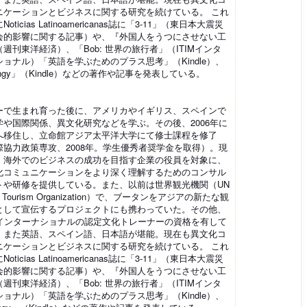
ニケーションとビジネスに関する研究を続けている。 これ
oticias Latinoamericanas誌に「3-11」（東日本大震災
会的影響に関する記事）や、『外国人をうつにさせない工
週刊東洋経済）、「Bob: 世界の旅行者」（ITIMインタ
ショナル）「英語を学ぶためのプラス思考」（Kindle）、
ingy」（Kindle）などの著作や記事を発表している。
ーで生まれ育った後に、アメリカやイギリス、スペインで
学や国際関係、異文化研究などを学ぶ。その後、2006年に
へ移住し、立命館アジア太平洋大学にて修士課程を修了
際協力政策専攻、2008年。学生優秀者奨学金を取得）。現
、海外でのビジネスの成功を目指す企業の役員を対象に、
化コミュニケーションをより深く理解するためのコンサル
トや研修を提供している。また、以前は世界観光機関（UN
ld Tourism Organization）で、ブータンをアジアの新たな観
として宣伝するプロジェクトにも携わっていた。その他、
IMインターナショナルの認定文化トレーナーの資格を有して
、また英語、スペイン語、日本語が堪能。現在も異文化コ
ニケーションとビジネスに関する研究を続けている。 これ
oticias Latinoamericanas誌に「3-11」（東日本大震災
会的影響に関する記事）や、『外国人をうつにさせない工
週刊東洋経済）、「Bob: 世界の旅行者」（ITIMインタ
ショナル）「英語を学ぶためのプラス思考」（Kindle）、