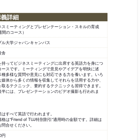
講義詳細
ネスミーティングとプレゼンテーション・スキルの育成
2週間のコース）
プル大学ジャパンキャンパス
校舎
を持ってビジネスミーティングに出席する英語力を身につ
コースです。ミーティングで意見やアイデアを明快に述
多種多様な質問や意見にも対応できる力を養います。いろ
な媒体から多くの情報を収集してそれらを活用する力や、
を取るテクニック、要約するテクニックも習得できます。
後半には、プレゼンテーションのビデオ撮影も行われま
業はすべて英語で行われます。
格は”Friend of TUJ特別割引”適用時の金額です。詳細は
お問合せください。
80円