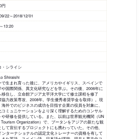
00円
09/22～2018/12/01
0～13:20
コ・シライシ
o Shiraishi
ーで生まれ育った後に、アメリカやイギリス、スペインで
学や国際関係、異文化研究などを学ぶ。その後、2006年に
へ移住し、立命館アジア太平洋大学にて修士課程を修了
際協力政策専攻、2008年。学生優秀者奨学金を取得）。現
、海外でのビジネスの成功を目指す企業の役員を対象に、
化コミュニケーションをより深く理解するためのコンサル
トや研修を提供している。また、以前は世界観光機関（UN
ld Tourism Organization）で、ブータンをアジアの新たな観
として宣伝するプロジェクトにも携わっていた。その他、
IMインターナショナルの認定文化トレーナーの資格を有して
、また英語、スペイン語、日本語が堪能。現在も異文化コ