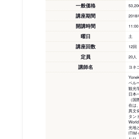
一般価格
53,2
講座期間
2018/
開講時間
11:0
曜日
土
講座回数
12回
定員
20人
講師名
ヨネ
Yonek
ペル
観光
日本
（国
在は
異文
タン
Wor
光地
IT
おり