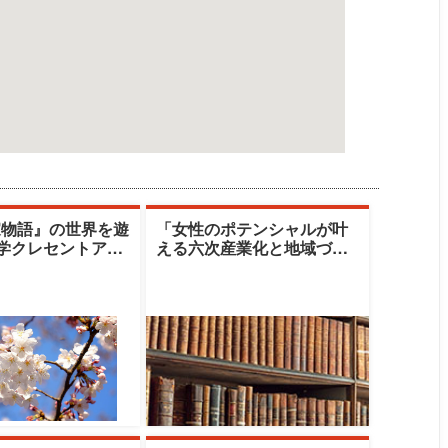
家物語』の世界を遊
「女性のポテンシャルが叶
大学クレセントアカ
える六次産業化と地域づく
清水由美子
り」|十文字学園女子大学|篠
原雪江氏／