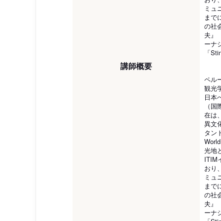
ミュ
までにN
の社
夫』（
ーナ
「St
講師概要
ペル
観光
日本
（国
在は
異文
タン
Wor
光地
IT
おり
ミュ
までにN
の社
夫』（
ーナ