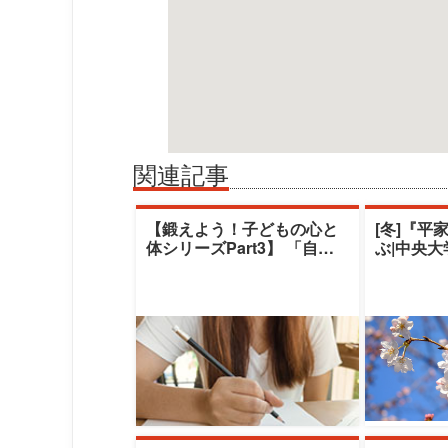
関連記事
【鍛えよう！子どもの心と
[冬]『平
体シリーズPart3】 「自閉
ぶ|中央
スペクトラム症児のコミュ
デミー|
ニケーシ