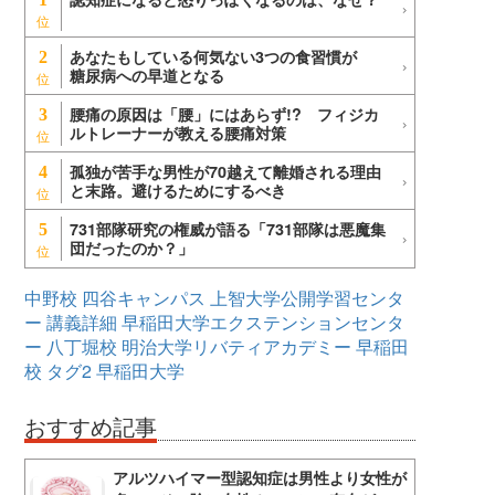
あなたもしている何気ない3つの食習慣が
2
糖尿病への早道となる
腰痛の原因は「腰」にはあらず!? フィジカ
3
ルトレーナーが教える腰痛対策
孤独が苦手な男性が70越えて離婚される理由
4
と末路。避けるためにするべき
731部隊研究の権威が語る「731部隊は悪魔集
5
団だったのか？」
中野校
四谷キャンパス
上智大学公開学習センタ
ー
講義詳細
早稲田大学エクステンションセンタ
ー
八丁堀校
明治大学リバティアカデミー
早稲田
校
タグ2
早稲田大学
おすすめ記事
アルツハイマー型認知症は男性より女性が