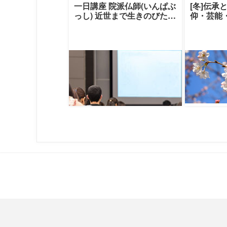
一日講座 院派仏師(いんぱぶ
[冬]伝承
っし) 近世まで生きのびたも
仰・芸能
うひとつの老舗ブランド
える伝承
（秋期）|清
クレセン