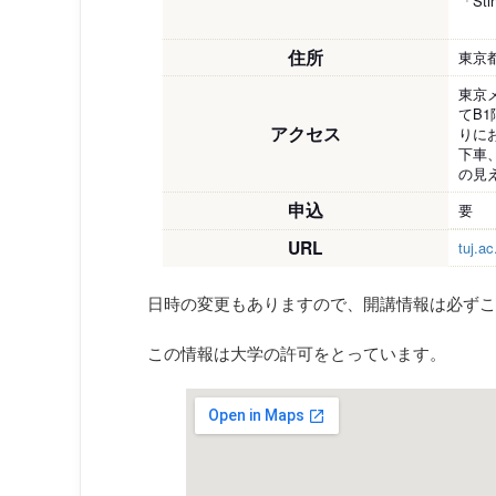
「St
住所
東京都
東京
てB
アクセス
りに
下車
の見
申込
要
URL
tuj.ac
日時の変更もありますので、開講情報は必ずこ
この情報は大学の許可をとっています。