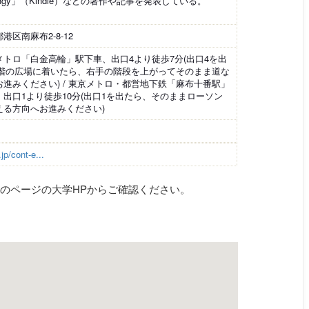
ingy」（Kindle）などの著作や記事を発表している。
港区南麻布2-8-12
メトロ「白金高輪」駅下車、出口4より徒歩7分(出口4を出
1階の広場に着いたら、右手の階段を上がってそのまま道な
お進みください) / 東京メトロ・都営地下鉄「麻布十番駅」
、出口1より徒歩10分(出口1を出たら、そのままローソン
える方向へお進みください)
.jp/cont-e...
のページの大学HPからご確認ください。