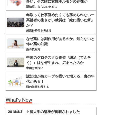
多い。その陰に女性ホルモンの存在が
認知症、ならないために
年取って仕事辞めたくても辞められないー
高齢者の生きがい就労は「絵に描いた餅」
か？
超高齢時代を考える
なぜ薬には副作用があるのか。知らないと
怖い薬の知識
薬の飲み方
中国のグロテスクな奇習『纏足（てんそ
く）』はなぜ生まれ、広まったのか
中国は奥深い
認知症が急カーブを描いて増える、魔の年
代がある！
頭の健康を考える
What's New
2018/8/3 上智大学の講座が掲載されました