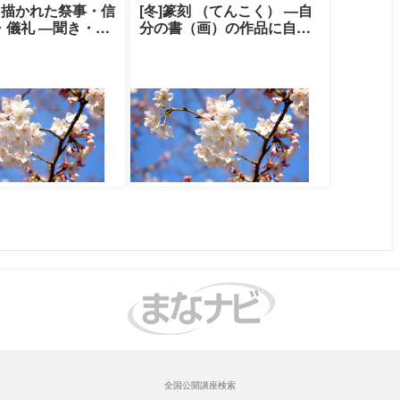
と描かれた祭事・信
[冬]篆刻 （てんこく） ―自
・儀礼 ―聞き・伝
分の書（画）の作品に自刻
の世界―|中央大学
の印を押してみませんか―|
ト
中央大学ク
全国公開講座検索