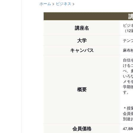
ホーム
>
ビジネス
>
ビジ
講座名
（1
大学
テン
キャンパス
麻布
自信
ける
べ、
いろ
メモ
学期
概要
す。
＊授
会員価
別途
会員価格
47,8