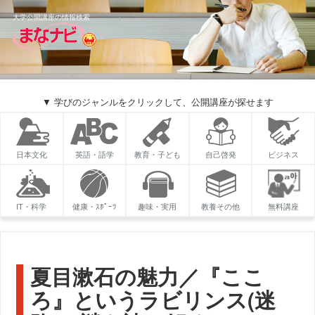
大学公開講座の情報検索
▼ 学びのジャンルをクリックして、公開講座が探せます
日本文化
英語・語学
教育・子ども
自己啓発
ビジネス
IT・科学
健康・ｽﾎﾟｰﾂ
趣味・実用
教養その他
無料講座
夏目漱石の魅力／『ここ
ろ』というラビリンス(迷