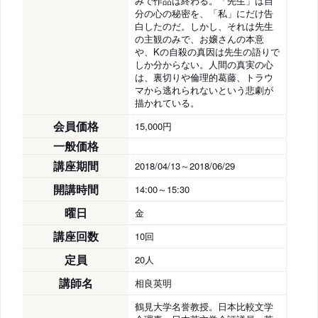
みで作品は終わる。「先生」は自
分の心の秘密を、「私」にだけ告
白したのだ。しかし、それは先生
の主観のみで、お嬢さんの本意
や、Kの自殺の真因は先生の語りで
しか分からない。人間の真実の心
は、裏切りや倫理的葛藤、トラウ
マから逃れられないという悲劇が
描かれている。
会員価格
15,000円
一般価格
講座期間
2018/04/13～2018/06/29
開講時間
14:00～15:30
曜日
金
講座回数
10回
定員
20人
講師名
相良英明
鶴見大学名誉教授。日本比較文学