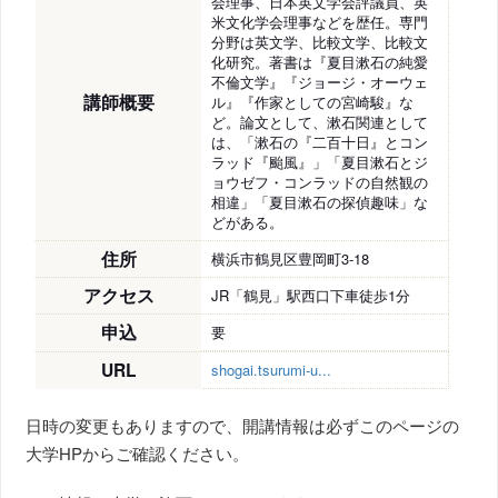
会理事、日本英文学会評議員、英
米文化学会理事などを歴任。専門
分野は英文学、比較文学、比較文
化研究。著書は『夏目漱石の純愛
不倫文学』『ジョージ・オーウェ
講師概要
ル』『作家としての宮崎駿』な
ど。論文として、漱石関連として
は、「漱石の『二百十日』とコン
ラッド『颱風』」「夏目漱石とジ
ョウゼフ・コンラッドの自然観の
相違」「夏目漱石の探偵趣味」な
どがある。
住所
横浜市鶴見区豊岡町3-18
アクセス
JR「鶴見」駅西口下車徒歩1分
申込
要
URL
shogai.tsurumi-u...
日時の変更もありますので、開講情報は必ずこのページの
大学HPからご確認ください。