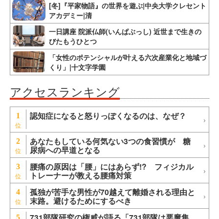
[冬]『平家物語』の世界を遊ぶ|中央大学クレセント
アカデミー|清
一日講座 院派仏師(いんぱぶっし) 近世まで生きの
びたもうひとつ
「女性のポテンシャルが叶える六次産業化と地域づ
くり」|十文字学園
アクセスランキング
認知症になると怒りっぽくなるのは、なぜ？
1
あなたもしている何気ない3つの食習慣が 糖
2
尿病への早道となる
腰痛の原因は「腰」にはあらず!? フィジカル
3
トレーナーが教える腰痛対策
孤独が苦手な男性が70越えて離婚される理由と
4
末路。避けるためにするべき
731部隊研究の権威が語る「731部隊は悪魔集
5