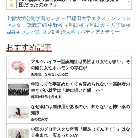
団だったのか？」
上智大学公開学習センター
早稲田大学エクステンション
センター
講義詳細
中野校
早稲田校
早稲田大学
八丁堀校
四谷キャンパス
タグ2
明治大学リバティアカデミー
おすすめ記事
アルツハイマー型認知症は男性より女性が多い。そ
の陰に女性ホルモンの存在が
認知症、ならないために
年取って仕事辞めたくても辞められないー高齢者の
生きがい就労は「絵に描いた餅」か？
超高齢時代を考える
なぜ薬には副作用があるのか。知らないと怖い薬の
知識
薬の飲み方
中国のグロテスクな奇習『纏足（てんそく）』はな
ぜ生まれ、広まったのか