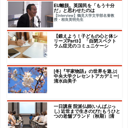
EU離脱。英国民を「もう十分
だ」と思わせたのは
【Interview】鶴見大学文学部名誉教
授・相良英明先生
【鍛えよう！子どもの心と体シ
リーズPart3】 「自閉スペクト
ラム症児のコミュニケーシ
[冬]『平家物語』の世界を遊ぶ|
中央大学クレセントアカデミー|
清水由美子
一日講座 院派仏師(いんぱぶっ
し) 近世まで生きのびたもうひと
つの老舗ブランド（秋期）|清