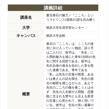
講義詳細
夏目漱石の魅力／『こころ』とい
講座名
うラビリンス(迷路)の謎を読み解く
大学
鶴見大学生涯学習センター
キャンパス
鶴見大学会館
漱石の『こころ』は、こころの迷
宮に分け入っていく物語。語り手
は二人だけ。前半は、「先生」に
人間的魅力を感じた青年(当時)の先
生に関する回想である。後半は、
先生自身の過去を告白した形を取
った遺書である。青年である
「私」は先生の言葉や態度、ある
いは奥さんの話を聞き、先生の過
去の秘密を感じながらも、あえて
先生のこころの傷を暴こうとはせ
ず、先生の人生観や人間観、恋愛
概要
観に含まれる警句とも言える真実
の言葉に心惹かれて、師と仰いで
いる。後半は、先生の長い遺書の