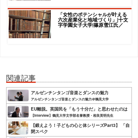
「女性のポテンシャルが叶える
六次産業化と地域づくり」|十文
字学園女子大学|篠原雪江氏／
関連記事
アルゼンチンタンゴ音楽とダンスの魅力
アルゼンチンタンゴ音楽とダンスの魅力＠鶴見大学
EU離脱。英国民を「もう十分だ」と思わせたのは
【Interview】鶴見大学文学部名誉教授・相良英明先生
【鍛えよう！子どもの心と体シリーズPart3】 「自
閉スペク