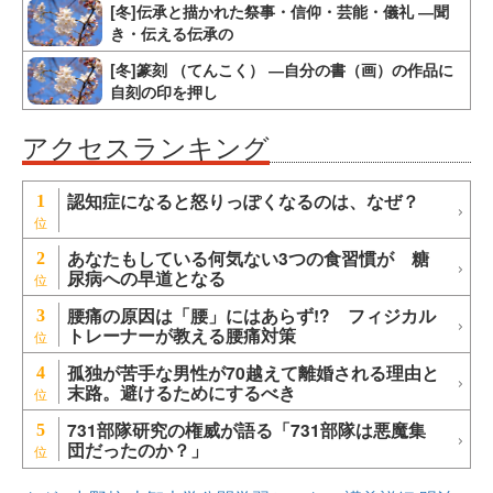
[冬]伝承と描かれた祭事・信仰・芸能・儀礼 ―聞
き・伝える伝承の
[冬]篆刻 （てんこく） ―自分の書（画）の作品に
自刻の印を押し
アクセスランキング
認知症になると怒りっぽくなるのは、なぜ？
1
あなたもしている何気ない3つの食習慣が 糖
2
尿病への早道となる
腰痛の原因は「腰」にはあらず!? フィジカル
3
トレーナーが教える腰痛対策
孤独が苦手な男性が70越えて離婚される理由と
4
末路。避けるためにするべき
731部隊研究の権威が語る「731部隊は悪魔集
5
団だったのか？」