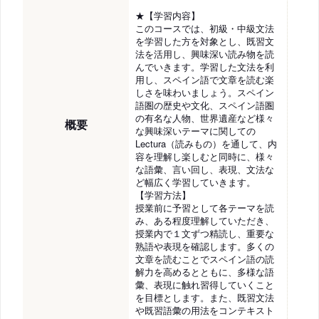
★【学習内容】
このコースでは、初級・中級文法
を学習した方を対象とし、既習文
法を活用し、興味深い読み物を読
んでいきます。学習した文法を利
用し、スペイン語で文章を読む楽
しさを味わいましょう。スペイン
語圏の歴史や文化、スペイン語圏
の有名な人物、世界遺産など様々
概要
な興味深いテーマに関しての
Lectura（読みもの）を通して、内
容を理解し楽しむと同時に、様々
な語彙、言い回し、表現、文法な
ど幅広く学習していきます。
【学習方法】
授業前に予習として各テーマを読
み、ある程度理解していただき、
授業内で１文ずつ精読し、重要な
熟語や表現を確認します。多くの
文章を読むことでスペイン語の読
解力を高めるとともに、多様な語
彙、表現に触れ習得していくこと
を目標とします。また、既習文法
や既習語彙の用法をコンテキスト