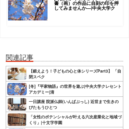
書（画）の作品に自刻の印を押
してみませんか―|中央大学ク
関連記事
【鍛えよう！子どもの心と体シリーズPart3】 「自
閉スペク
[冬]『平家物語』の世界を遊ぶ|中央大学クレセント
アカデミー|清
一日講座 院派仏師(いんぱぶっし) 近世まで生きの
びたもうひとつ
「女性のポテンシャルが叶える六次産業化と地域づ
くり」|十文字学園