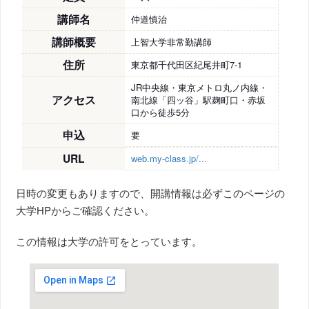
講師名
仲道慎治
講師概要
上智大学非常勤講師
住所
東京都千代田区紀尾井町7-1
JR中央線・東京メトロ丸ノ内線・
アクセス
南北線「四ッ谷」駅麹町口・赤坂
口から徒歩5分
申込
要
URL
web.my-class.jp/...
日時の変更もありますので、開講情報は必ずこのページの
大学HPからご確認ください。
この情報は大学の許可をとっています。