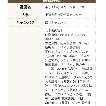
講座名
楽しく読むスペイン語／中級
大学
上智大学公開学習センター
キャンパス
四谷キャンパス
【学習内容】
仲道 慎治（ナカミチ シンジ）
国籍：日本
専攻分野：応用言語学（スペイン
語教育、スペイン語習得）
著作：『スペイン語のリズムで』
（共著）2007年 同学社、『スペイ
ン語でスケッチ』（共著）2008年
第三書房、『スペイン語の香り』
（共著）2009年 弘学社、『改訂版
スペイン語でスケッチ』（共著）
2012年 第三書房、『スペイン語の
ある風景』（共著）2013年 同学
社、『書き込み式 スペイン語文法
ノートブック』（共著）2015年 三
修社、『スペイン語への道』（共
著）2016年 第三書房、『Mi
Camino』（共著）2017年 同学社