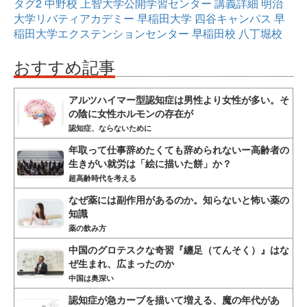
タグ2
中野校
上智大学公開学習センター
講義詳細
明治
大学リバティアカデミー
早稲田大学
四谷キャンパス
早
稲田大学エクステンションセンター
早稲田校
八丁堀校
おすすめ記事
アルツハイマー型認知症は男性より女性が多い。そ
の陰に女性ホルモンの存在が
認知症、ならないために
年取って仕事辞めたくても辞められないー高齢者の
生きがい就労は「絵に描いた餅」か？
超高齢時代を考える
なぜ薬には副作用があるのか。知らないと怖い薬の
知識
薬の飲み方
中国のグロテスクな奇習『纏足（てんそく）』はな
ぜ生まれ、広まったのか
中国は奥深い
認知症が急カーブを描いて増える、魔の年代があ