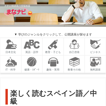
大学公開講座の情報検索
▼ 学びのジャンルをクリックして、公開講座が探せます
日本文化
英語・語学
教育・子ども
自己啓発
ビジネス
IT・科学
健康・ｽﾎﾟｰﾂ
趣味・実用
教養その他
無料講座
楽しく読むスペイン語／中
級