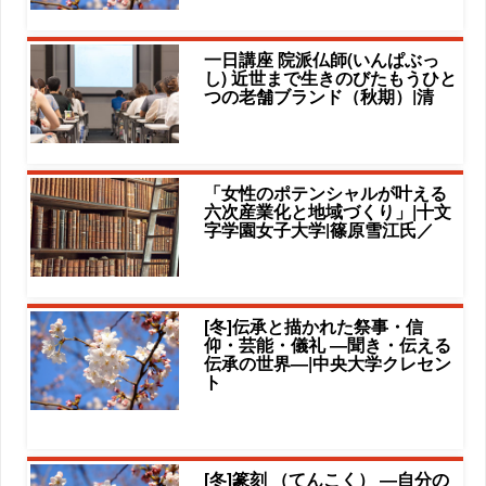
一日講座 院派仏師(いんぱぶっ
し) 近世まで生きのびたもうひと
つの老舗ブランド（秋期）|清
「女性のポテンシャルが叶える
六次産業化と地域づくり」|十文
字学園女子大学|篠原雪江氏／
[冬]伝承と描かれた祭事・信
仰・芸能・儀礼 ―聞き・伝える
伝承の世界―|中央大学クレセン
ト
[冬]篆刻 （てんこく） ―自分の