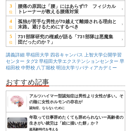
腰痛の原因は「腰」にはあらず!? フィジカル
3
トレーナーが教える腰痛対策
孤独が苦手な男性が70越えて離婚される理由と
4
末路。避けるためにするべき
731部隊研究の権威が語る「731部隊は悪魔集
5
団だったのか？」
講義詳細
早稲田大学
四谷キャンパス
上智大学公開学習
センター
タグ2
早稲田大学エクステンションセンター
早
稲田校
中野校
八丁堀校
明治大学リバティアカデミー
おすすめ記事
アルツハイマー型認知症は男性より女性が多い。そ
の陰に女性ホルモンの存在が
認知症、ならないために
年取って仕事辞めたくても辞められないー高齢者の
生きがい就労は「絵に描いた餅」か？
超高齢時代を考える