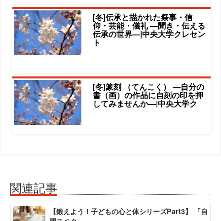
[冬]伝承と描かれた祭事・信
仰・芸能・儀礼 ―聞き・伝える
伝承の世界―|中央大学クレセン
ト
[冬]篆刻 （てんこく） ―自分の
書（画）の作品に自刻の印を押
してみませんか―|中央大学ク
関連記事
【鍛えよう！子どもの心と体シリーズPart3】 「自