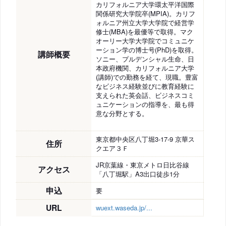
カリフォルニア大学環太平洋国際
関係研究大学院卒(MPIA)。カリフ
ォルニア州立大学大学院で経営学
修士(MBA)を最優等で取得。マク
オーリー大学大学院でコミュニケ
ーション学の博士号(PhD)を取得。
講師概要
ソニー、プルデンシャル生命、日
本政府機関、カリフォルニア大学
(講師)での勤務を経て、現職。豊富
なビジネス経験並びに教育経験に
支えられた英会話、ビジネスコミ
ュニケーションの指導を、最も得
意な分野とする。
東京都中央区八丁堀3-17-9 京華ス
住所
クエア３Ｆ
JR京葉線・東京メトロ日比谷線
アクセス
「八丁堀駅」A3出口徒歩1分
申込
要
URL
wuext.waseda.jp/...