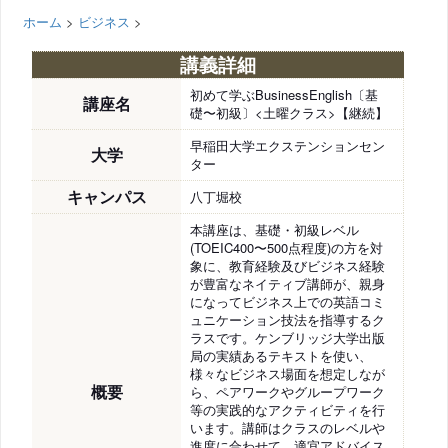
ホーム
>
ビジネス
>
講義詳細
初めて学ぶBusinessEnglish〔基
講座名
礎〜初級〕<土曜クラス>【継続】
早稲田大学エクステンションセン
大学
ター
キャンパス
八丁堀校
本講座は、基礎・初級レベル
(TOEIC400〜500点程度)の方を対
象に、教育経験及びビジネス経験
が豊富なネイティブ講師が、親身
になってビジネス上での英語コミ
ュニケーション技法を指導するク
ラスです。ケンブリッジ大学出版
局の実績あるテキストを使い、
様々なビジネス場面を想定しなが
概要
ら、ペアワークやグループワーク
等の実践的なアクティビティを行
います。講師はクラスのレベルや
進度に合わせて、適宜アドバイス