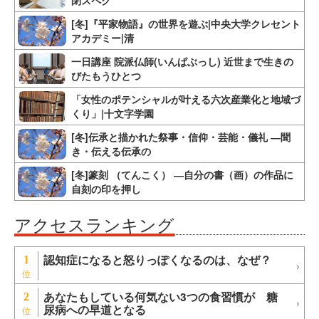
閉スペク
[冬]『平家物語』の世界を遊ぶ|中央大学クレセント
アカデミー|清
一日講座 院派仏師(いんぱぶっし) 近世まで生きの
びたもうひとつ
「女性のポテンシャルが叶える六次産業化と地域づ
くり」|十文字学園
[冬]伝承と描かれた祭事・信仰・芸能・儀礼 ―聞
き・伝える伝承の
[冬]篆刻 （てんこく） ―自分の書（画）の作品に
自刻の印を押し
アクセスランキング
認知症になると怒りっぽくなるのは、なぜ？
1
あなたもしている何気ない3つの食習慣が 糖
2
尿病への早道となる