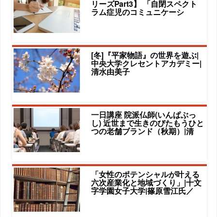
リーズPart3】 「自閉スペクト
ラム症児のコミュニケーシ
[冬]『平家物語』の世界を遊ぶ|
中央大学クレセントアカデミー|
清水由美子
一日講座 院派仏師(いんぱぶっ
し) 近世まで生きのびたもうひと
つの老舗ブランド（秋期）|清
「女性のポテンシャルが叶える
六次産業化と地域づくり」|十文
字学園女子大学|篠原雪江氏／