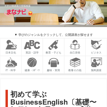
大学公開講座の情報検索
▼ 学びのジャンルをクリックして、公開講座が探せます
日本文化
英語・語学
教育・子ども
自己啓発
ビジネス
IT・科学
健康・ｽﾎﾟｰﾂ
趣味・実用
教養その他
無料講座
初めて学ぶ
BusinessEnglish〔基礎〜