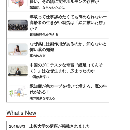
多い。その陰に女性ホルモンの存在が
認知症、ならないために
年取って仕事辞めたくても辞められないー
高齢者の生きがい就労は「絵に描いた餅」
か？
超高齢時代を考える
なぜ薬には副作用があるのか。知らないと
怖い薬の知識
薬の飲み方
中国のグロテスクな奇習『纏足（てんそ
く）』はなぜ生まれ、広まったのか
中国は奥深い
認知症が急カーブを描いて増える、魔の年
代がある！
頭の健康を考える
What's New
2018/8/3 上智大学の講座が掲載されました