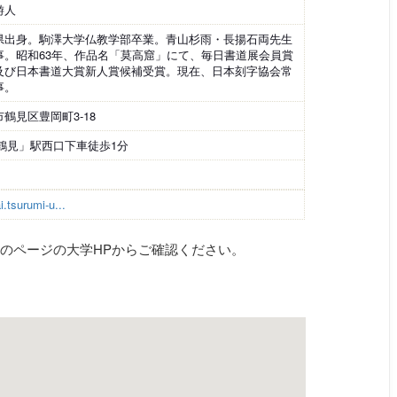
游人
県出身。駒澤大学仏教学部卒業。青山杉雨・長揚石両先生
事。昭和63年、作品名「莫高窟」にて、毎日書道展会員賞
及び日本書道大賞新人賞候補受賞。現在、日本刻字協会常
事。
鶴見区豊岡町3-18
「鶴見」駅西口下車徒歩1分
.tsurumi-u...
のページの大学HPからご確認ください。