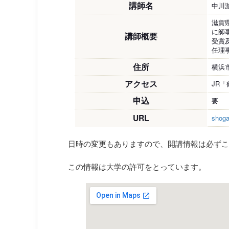
講師名
中川
滋賀
に師
講師概要
受賞
任理
住所
横浜市
アクセス
JR
申込
要
URL
shogai
日時の変更もありますので、開講情報は必ずこ
この情報は大学の許可をとっています。