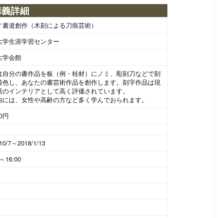
講義詳細
／書道創作（木刻による刀痕芸術）
大学生涯学習センター
大学会館
は自分の書作品を板（例・桂材）にノミ、彫刻刀などで刻
着色し、あなたの書芸術作品を創作します。刻字作品は現
活のインテリアとして高く評価されています。
内には、女性や高齢の方など多く学んでおられます。
00円
10/7～2018/1/13
0～16:00