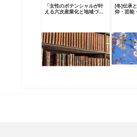
「女性のポテンシャルが叶
[冬]伝承
える六次産業化と地域づく
仰・芸能
り」|十文字学園女子大学|篠
える伝承
原雪江氏／
クレセン