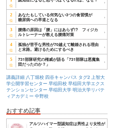
あなたもしている何気ない3つの食習慣が
2
糖尿病への早道となる
腰痛の原因は「腰」にはあらず!? フィジカ
3
ルトレーナーが教える腰痛対策
孤独が苦手な男性が70越えて離婚される理由
4
と末路。避けるためにするべき
731部隊研究の権威が語る「731部隊は悪魔集
5
団だったのか？」
講義詳細
八丁堀校
四谷キャンパス
タグ2
上智大
学公開学習センター
早稲田校
早稲田大学エクス
テンションセンター
早稲田大学
明治大学リバテ
ィアカデミー
中野校
おすすめ記事
アルツハイマー型認知症は男性より女性が