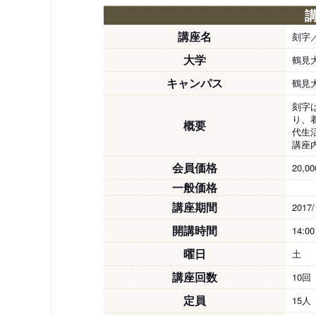
講座名
刻字
大学
鶴見
キャンパス
鶴見
刻字
り、
概要
代生
講座
会員価格
20,0
一般価格
講座期間
2017/
開講時間
14:0
曜日
土
講座回数
10回
定員
15人