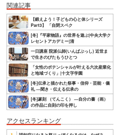
関連記事
【鍛えよう！子どもの心と体シリーズ
Part3】 「自閉スペク
[冬]『平家物語』の世界を遊ぶ|中央大学ク
レセントアカデミー|清
一日講座 院派仏師(いんぱぶっし) 近世ま
で生きのびたもうひとつ
「女性のポテンシャルが叶える六次産業化
と地域づくり」|十文字学園
[冬]伝承と描かれた祭事・信仰・芸能・儀
礼 ―聞き・伝える伝承の
[冬]篆刻 （てんこく） ―自分の書（画）
の作品に自刻の印を押し
アクセスランキング
認知症になると怒りっぽくなるのは、なぜ？
1