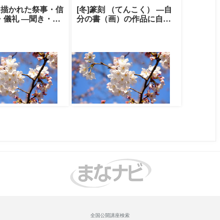
と描かれた祭事・信
[冬]篆刻 （てんこく） ―自
・儀礼 ―聞き・伝
分の書（画）の作品に自刻
の世界―|中央大学
の印を押してみませんか―|
ト
中央大学ク
全国公開講座検索