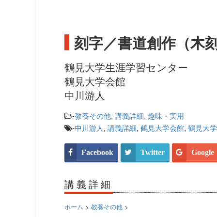
刻字／書道創作（木
鶴見大学生涯学習センター
鶴見大学会館
中川游人
-
教養その他
,
講義詳細
,
趣味・実用
-
中川游人
,
講義詳細
,
鶴見大学会館
,
鶴見大学
Facebook
Twitter
Google
講義詳細
ホーム
>
教養その他
>