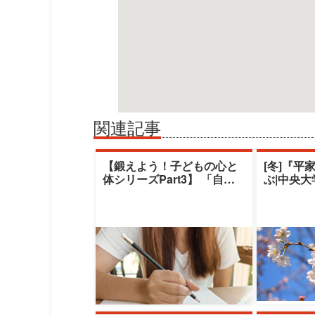
関連記事
【鍛えよう！子どもの心と
[冬]『平
体シリーズPart3】 「自閉
ぶ|中央
スペクトラム症児のコミュ
デミー|
ニケーシ