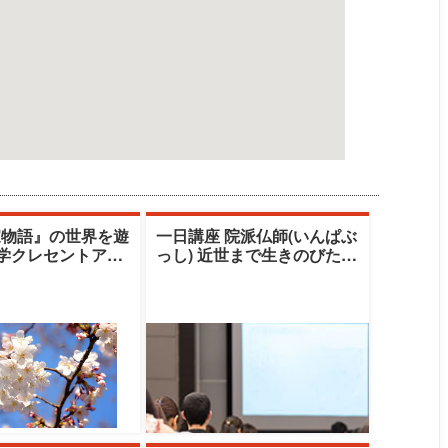
家物語』の世界を遊
一日講座 院派仏師(いんぱぶ
大学クレセントアカ
っし) 近世まで生きのびたも
清水由美子
うひとつの老舗ブランド
（秋期）|清