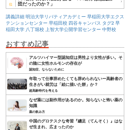
団だったのか？」
講義詳細
明治大学リバティアカデミー
早稲田大学エクス
テンションセンター
早稲田校
四谷キャンパス
タグ2
早
稲田大学
八丁堀校
上智大学公開学習センター
中野校
おすすめ記事
アルツハイマー型認知症は男性より女性が多い。そ
の陰に女性ホルモンの存在が
認知症、ならないために
年取って仕事辞めたくても辞められないー高齢者の
生きがい就労は「絵に描いた餅」か？
超高齢時代を考える
なぜ薬には副作用があるのか。知らないと怖い薬の
知識
薬の飲み方
中国のグロテスクな奇習『纏足（てんそく）』はな
ぜ生まれ、広まったのか