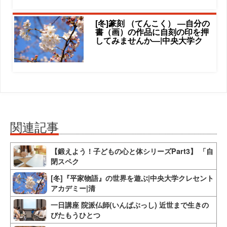
[冬]篆刻 （てんこく） ―自分の
書（画）の作品に自刻の印を押
してみませんか―|中央大学ク
関連記事
【鍛えよう！子どもの心と体シリーズPart3】 「自
閉スペク
[冬]『平家物語』の世界を遊ぶ|中央大学クレセント
アカデミー|清
一日講座 院派仏師(いんぱぶっし) 近世まで生きの
びたもうひとつ