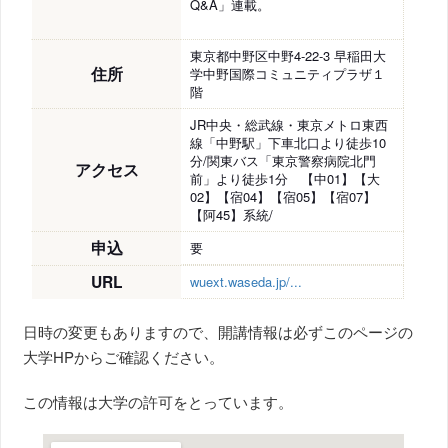
Q&A」連載。
東京都中野区中野4-22-3 早稲田大
住所
学中野国際コミュニティプラザ１
階
JR中央・総武線・東京メトロ東西
線「中野駅」下車北口より徒歩10
分/関東バス「東京警察病院北門
アクセス
前」より徒歩1分 【中01】【大
02】【宿04】【宿05】【宿07】
【阿45】系統/
申込
要
URL
wuext.waseda.jp/...
日時の変更もありますので、開講情報は必ずこのページの
大学HPからご確認ください。
この情報は大学の許可をとっています。