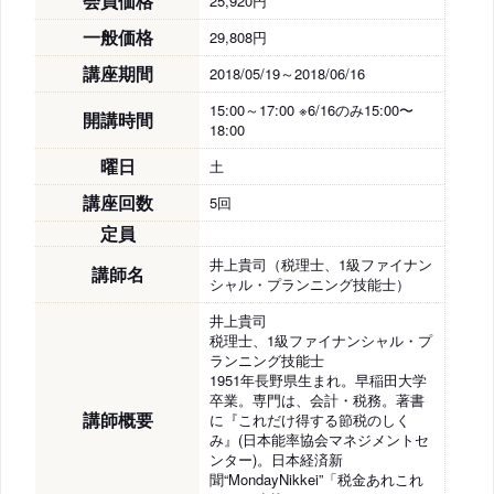
会員価格
25,920円
一般価格
29,808円
講座期間
2018/05/19～2018/06/16
15:00～17:00 ※6/16のみ15:00〜
開講時間
18:00
曜日
土
講座回数
5回
定員
井上貴司（税理士、1級ファイナン
講師名
シャル・プランニング技能士）
井上貴司
税理士、1級ファイナンシャル・プ
ランニング技能士
1951年長野県生まれ。早稲田大学
卒業。専門は、会計・税務。著書
講師概要
に『これだけ得する節税のしく
み』(日本能率協会マネジメントセ
ンター)。日本経済新
聞“MondayNikkei”「税金あれこれ