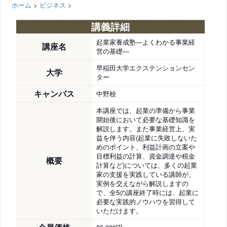
ホーム
>
ビジネス
>
講義詳細
起業家養成塾―よくわかる事業経
講座名
営の基礎―
早稲田大学エクステンションセン
大学
ター
キャンパス
中野校
本講座では、起業の準備から事業
開始後において必要な基礎知識を
解説します。また事業経営上、実
益を伴う内容(起業に失敗しないた
めのポイント、利益計画の立案や
目標利益の計算、資金調達や税金
概要
計算など)については、多くの起業
家の支援を実践している講師が、
実例を交えながら解説しますの
で、全5の講座終了時には、起業に
必要な実践的ノウハウを習得して
いただけます。