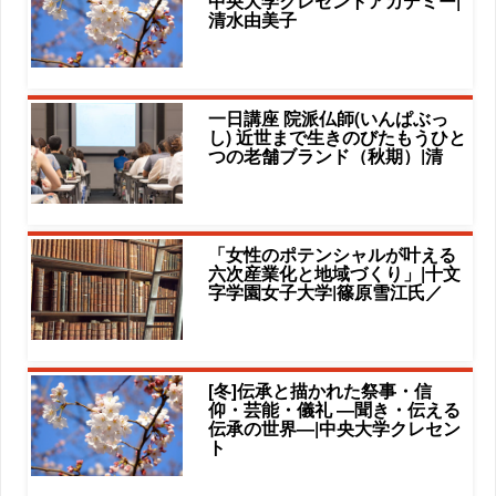
中央大学クレセントアカデミー|
清水由美子
一日講座 院派仏師(いんぱぶっ
し) 近世まで生きのびたもうひと
つの老舗ブランド（秋期）|清
「女性のポテンシャルが叶える
六次産業化と地域づくり」|十文
字学園女子大学|篠原雪江氏／
[冬]伝承と描かれた祭事・信
仰・芸能・儀礼 ―聞き・伝える
伝承の世界―|中央大学クレセン
ト