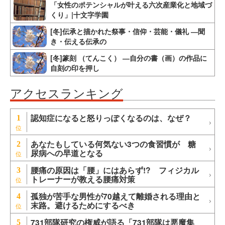
「女性のポテンシャルが叶える六次産業化と地域づ
くり」|十文字学園
[冬]伝承と描かれた祭事・信仰・芸能・儀礼 ―聞
き・伝える伝承の
[冬]篆刻 （てんこく） ―自分の書（画）の作品に
自刻の印を押し
アクセスランキング
認知症になると怒りっぽくなるのは、なぜ？
1
あなたもしている何気ない3つの食習慣が 糖
2
尿病への早道となる
腰痛の原因は「腰」にはあらず!? フィジカル
3
トレーナーが教える腰痛対策
孤独が苦手な男性が70越えて離婚される理由と
4
末路。避けるためにするべき
731部隊研究の権威が語る「731部隊は悪魔集
5