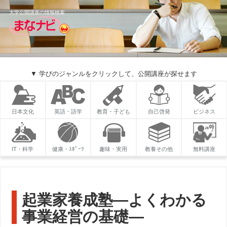
大学公開講座の情報検索
▼ 学びのジャンルをクリックして、公開講座が探せます
日本文化
英語・語学
教育・子ども
自己啓発
ビジネス
IT・科学
健康・ｽﾎﾟｰﾂ
趣味・実用
教養その他
無料講座
起業家養成塾―よくわかる
事業経営の基礎―