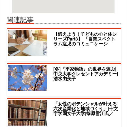
関連記事
【鍛えよう！子どもの心と体シ
リーズPart3】 「自閉スペクト
ラム症児のコミュニケーシ
[冬]『平家物語』の世界を遊ぶ|
中央大学クレセントアカデミー|
清水由美子
「女性のポテンシャルが叶える
六次産業化と地域づくり」|十文
字学園女子大学|篠原雪江氏／