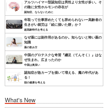
アルツハイマー型認知症は男性より女性が多い。そ
の陰に女性ホルモンの存在が
認知症、ならないために
年取って仕事辞めたくても辞められないー高齢者の
生きがい就労は「絵に描いた餅」か？
超高齢時代を考える
なぜ薬には副作用があるのか。知らないと怖い薬の
知識
薬の飲み方
中国のグロテスクな奇習『纏足（てんそく）』はな
ぜ生まれ、広まったのか
中国は奥深い
認知症が急カーブを描いて増える、魔の年代があ
る！
頭の健康を考える
What's New