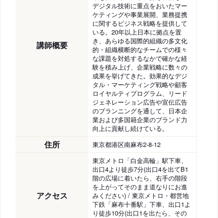
デジタル技術に重点をおいたマー
ケティングや事業展開、業務提携
に関するビジネス戦略を提供して
いる。20年以上日本に拠点を置
き、あらゆる国際的組織の多文化
講師概要
的・組織横断的なチームでの様々
な課題を対処するなかで確かな経
験を積み上げ、企業戦略に数々の
成果を挙げてきた。効果的なデジ
タル・マーケティング戦略や顧客
ロイヤルティプログラム、リード
ジェネレーション広告や宣伝広告
のプランニングを通して、日本企
業および多国籍企業のブランド力
向上に貢献し続けている。
住所
東京都港区南麻布2-8-12
東京メトロ「白金高輪」駅下車、
出口4より徒歩7分(出口4を出てB1
階の広場に着いたら、右手の階段
を上がってそのまま道なりにお進
アクセス
みください) / 東京メトロ・都営地
下鉄「麻布十番駅」下車、出口1よ
り徒歩10分(出口1を出たら、その