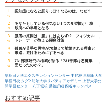
認知症になると怒りっぽくなるのは、なぜ？
1
あなたもしている何気ない3つの食習慣が 糖
2
尿病への早道となる
腰痛の原因は「腰」にはあらず!? フィジカル
3
トレーナーが教える腰痛対策
孤独が苦手な男性が70越えて離婚される理由と
4
末路。避けるためにするべき
731部隊研究の権威が語る「731部隊は悪魔集
5
団だったのか？」
早稲田大学エクステンションセンター
中野校
早稲田大学
早稲田校
タグ2
明治大学リバティアカデミー
上智大学公
開学習センター
八丁堀校
講義詳細
四谷キャンパス
おすすめ記事