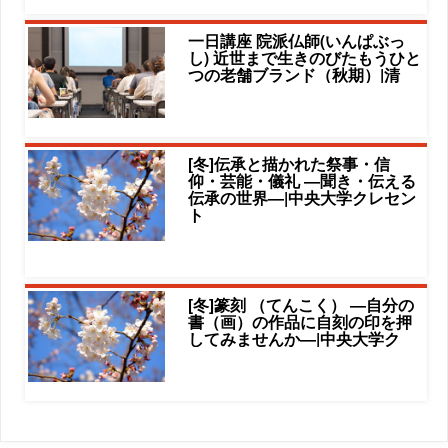
一日講座 院派仏師(いんぱぶっ
し) 近世まで生きのびたもうひと
つの老舗ブランド（秋期）|清
[冬]伝承と描かれた祭事・信
仰・芸能・儀礼 ―聞き・伝える
伝承の世界―|中央大学クレセン
ト
[冬]篆刻 （てんこく） ―自分の
書（画）の作品に自刻の印を押
してみませんか―|中央大学ク