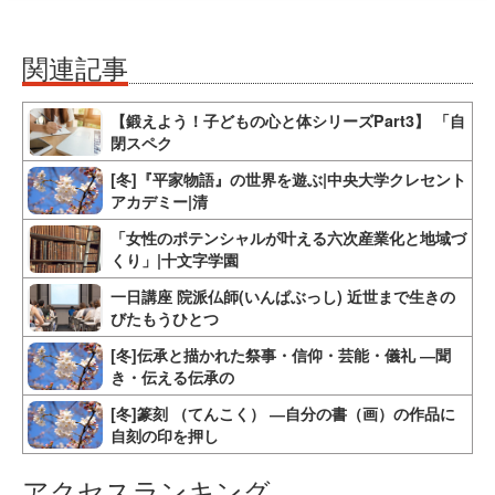
関連記事
【鍛えよう！子どもの心と体シリーズPart3】 「自
閉スペク
[冬]『平家物語』の世界を遊ぶ|中央大学クレセント
アカデミー|清
「女性のポテンシャルが叶える六次産業化と地域づ
くり」|十文字学園
一日講座 院派仏師(いんぱぶっし) 近世まで生きの
びたもうひとつ
[冬]伝承と描かれた祭事・信仰・芸能・儀礼 ―聞
き・伝える伝承の
[冬]篆刻 （てんこく） ―自分の書（画）の作品に
自刻の印を押し
アクセスランキング