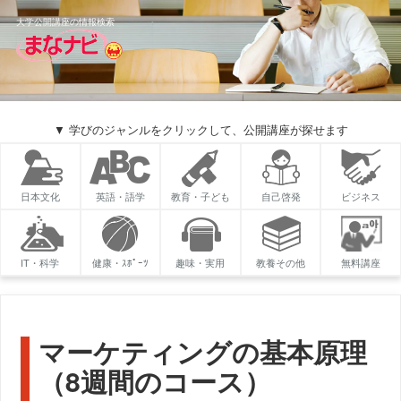
大学公開講座の情報検索
▼ 学びのジャンルをクリックして、公開講座が探せます
日本文化
英語・語学
教育・子ども
自己啓発
ビジネス
IT・科学
健康・ｽﾎﾟｰﾂ
趣味・実用
教養その他
無料講座
マーケティングの基本原理
（8週間のコース）