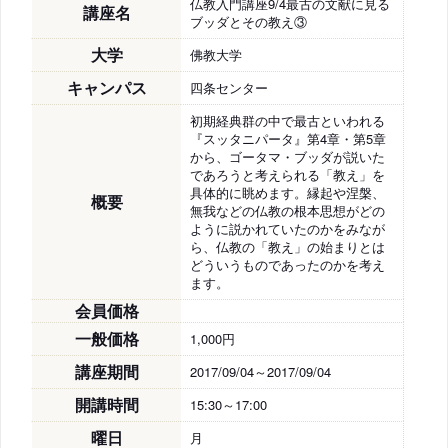
仏教入門講座9/4最古の文献に見る
講座名
ブッダとその教え③
大学
佛教大学
キャンパス
四条センター
初期経典群の中で最古といわれる
『スッタニパータ』第4章・第5章
から、ゴータマ・ブッダが説いた
であろうと考えられる「教え」を
具体的に眺めます。縁起や涅槃、
概要
無我などの仏教の根本思想がどの
ように説かれていたのかをみなが
ら、仏教の「教え」の始まりとは
どういうものであったのかを考え
ます。
会員価格
一般価格
1,000円
講座期間
2017/09/04～2017/09/04
開講時間
15:30～17:00
曜日
月