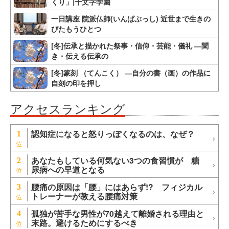
くり」|十文字学園
一日講座 院派仏師(いんぱぶっし) 近世まで生きの
びたもうひとつ
[冬]伝承と描かれた祭事・信仰・芸能・儀礼 ―聞
き・伝える伝承の
[冬]篆刻 （てんこく） ―自分の書（画）の作品に
自刻の印を押し
アクセスランキング
認知症になると怒りっぽくなるのは、なぜ？
1
あなたもしている何気ない3つの食習慣が 糖
2
尿病への早道となる
腰痛の原因は「腰」にはあらず!? フィジカル
3
トレーナーが教える腰痛対策
孤独が苦手な男性が70越えて離婚される理由と
4
末路。避けるためにするべき