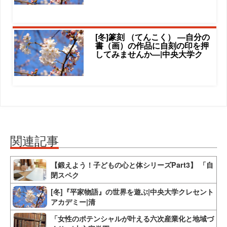
[冬]篆刻 （てんこく） ―自分の
書（画）の作品に自刻の印を押
してみませんか―|中央大学ク
関連記事
【鍛えよう！子どもの心と体シリーズPart3】 「自
閉スペク
[冬]『平家物語』の世界を遊ぶ|中央大学クレセント
アカデミー|清
「女性のポテンシャルが叶える六次産業化と地域づ