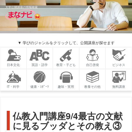
大学公開講座の情報検索
▼ 学びのジャンルをクリックして、公開講座が探せます
日本文化
英語・語学
教育・子ども
自己啓発
ビジネス
IT・科学
健康・ｽﾎﾟｰﾂ
趣味・実用
教養その他
無料講座
仏教入門講座9/4最古の文献
に見るブッダとその教え③