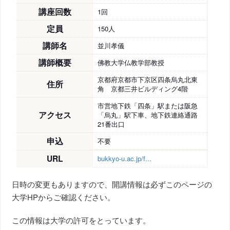
講座回数
1回
定員
150人
講師名
並川孝儀
講師概要
佛教大学仏教学部教授
京都府京都市下京区四条烏丸北東
住所
角 京都三井ビルディング4階
市営地下鉄「四条」駅または阪急
アクセス
「烏丸」駅下車、地下鉄連絡通路
21番出口
申込
不要
URL
bukkyo-u.ac.jp/f...
日時の変更もありますので、開講情報は必ずこのページの
大学HPからご確認ください。
この情報は大学の許可をとっています。