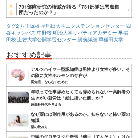
731部隊研究の権威が語る「731部隊は悪魔集
5
団だったのか？」
タグ2
八丁堀校
早稲田大学エクステンションセンター
四
谷キャンパス
中野校
明治大学リバティアカデミー
早稲
田校
上智大学公開学習センター
講義詳細
早稲田大学
おすすめ記事
アルツハイマー型認知症は男性より女性が多い。そ
の陰に女性ホルモンの存在が
認知症、ならないために
年取って仕事辞めたくても辞められないー高齢者の
生きがい就労は「絵に描いた餅」か？
超高齢時代を考える
なぜ薬には副作用があるのか。知らないと怖い薬の
知識
薬の飲み方
中国のグロテスクな奇習『纏足（てんそく）』はな