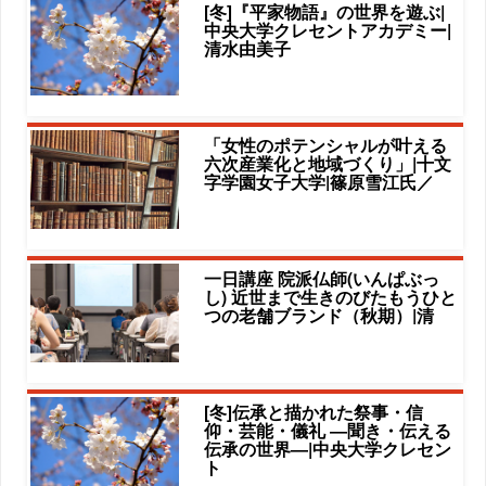
[冬]『平家物語』の世界を遊ぶ|
中央大学クレセントアカデミー|
清水由美子
「女性のポテンシャルが叶える
六次産業化と地域づくり」|十文
字学園女子大学|篠原雪江氏／
一日講座 院派仏師(いんぱぶっ
し) 近世まで生きのびたもうひと
つの老舗ブランド（秋期）|清
[冬]伝承と描かれた祭事・信
仰・芸能・儀礼 ―聞き・伝える
伝承の世界―|中央大学クレセン
ト