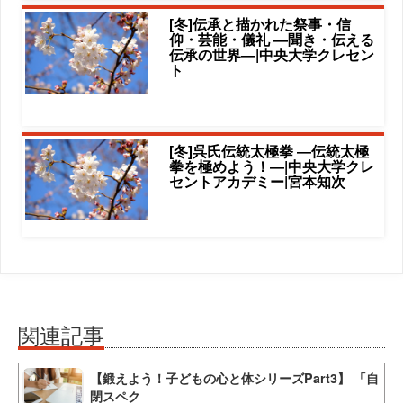
[冬]伝承と描かれた祭事・信
仰・芸能・儀礼 ―聞き・伝える
伝承の世界―|中央大学クレセン
ト
[冬]呉氏伝統太極拳 ―伝統太極
拳を極めよう！―|中央大学クレ
セントアカデミー|宮本知次
関連記事
【鍛えよう！子どもの心と体シリーズPart3】 「自
閉スペク