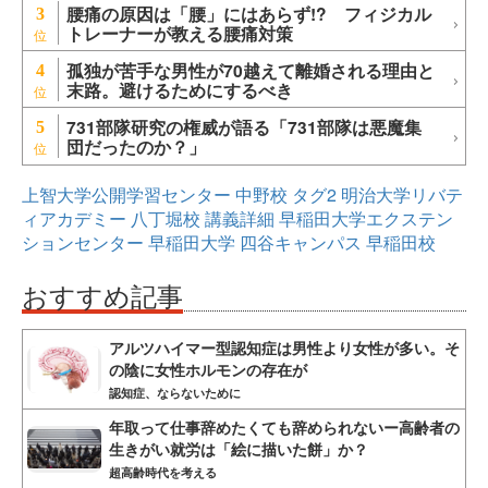
腰痛の原因は「腰」にはあらず!? フィジカル
3
トレーナーが教える腰痛対策
孤独が苦手な男性が70越えて離婚される理由と
4
末路。避けるためにするべき
731部隊研究の権威が語る「731部隊は悪魔集
5
団だったのか？」
上智大学公開学習センター
中野校
タグ2
明治大学リバテ
ィアカデミー
八丁堀校
講義詳細
早稲田大学エクステン
ションセンター
早稲田大学
四谷キャンパス
早稲田校
おすすめ記事
アルツハイマー型認知症は男性より女性が多い。そ
の陰に女性ホルモンの存在が
認知症、ならないために
年取って仕事辞めたくても辞められないー高齢者の
生きがい就労は「絵に描いた餅」か？
超高齢時代を考える