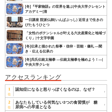
[冬]『平家物語』の世界を遊ぶ|中央大学クレセント
アカデミー|清
一日講座 院派仏師(いんぱぶっし) 近世まで生きの
びたもうひとつ
「女性のポテンシャルが叶える六次産業化と地域づ
くり」|十文字学園
[冬]伝承と描かれた祭事・信仰・芸能・儀礼 ―聞
き・伝える伝承の
[冬]呉氏伝統太極拳 ―伝統太極拳を極めよう！―|
中央大学クレセ
アクセスランキング
認知症になると怒りっぽくなるのは、なぜ？
1
あなたもしている何気ない3つの食習慣が 糖
2
尿病への早道となる