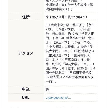
康・スポーツ科学講座））
小川治雄：東京学芸大学教授（基
礎自然科学講座））
住所
東京都小金井市貫井北町4-1-1
JR 武蔵小金井駅・北口より【京王
バス】〔５番バス停〕「小平団
地」行に乗車、約10 分「学芸大正
門」下車。JR 武蔵小金井駅・北口
より【京王バス】〔６番バス停〕
「中大循環」に乗車、約10分「学
芸大東門」下車。JR 国分寺駅より
アクセス
【銀河鉄道バス】「国分寺駅入
口」より「小平駅南口」行に乗
車、約10分「学芸大学」下車。JR
国分寺駅より【徒歩】約20 分（JR
国分寺駅北口 → 早稲田実業学校
→ 連雀通り／小金井市保健センタ
ー前）。
申込
要
URL
u-gakugei.ac.jp/...