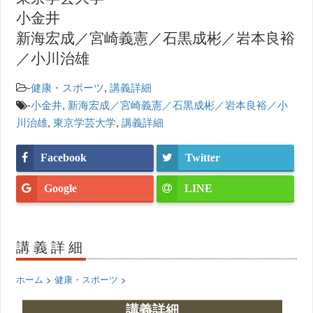
小金井
新海宏成／宮崎義憲／石黒成彬／岩本良裕
／小川治雄
-
健康・スポーツ
,
講義詳細
-
小金井
,
新海宏成／宮崎義憲／石黒成彬／岩本良裕／小
川治雄
,
東京学芸大学
,
講義詳細
Facebook
Twitter
Google
LINE
講義詳細
ホーム
>
健康・スポーツ
>
講義詳細