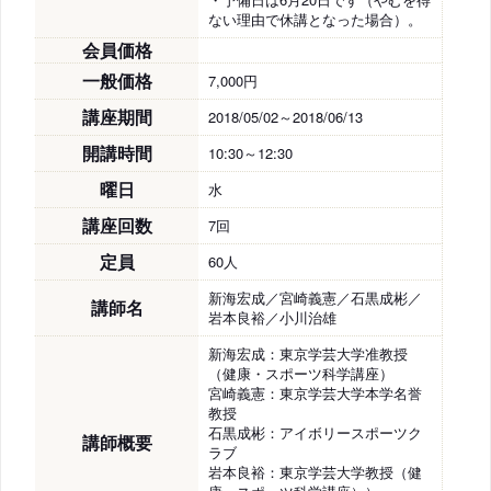
ない理由で休講となった場合）。
会員価格
一般価格
7,000円
講座期間
2018/05/02～2018/06/13
開講時間
10:30～12:30
曜日
水
講座回数
7回
定員
60人
新海宏成／宮崎義憲／石黒成彬／
講師名
岩本良裕／小川治雄
新海宏成：東京学芸大学准教授
（健康・スポーツ科学講座）
宮崎義憲：東京学芸大学本学名誉
教授
石黒成彬：アイボリースポーツク
講師概要
ラブ
岩本良裕：東京学芸大学教授（健