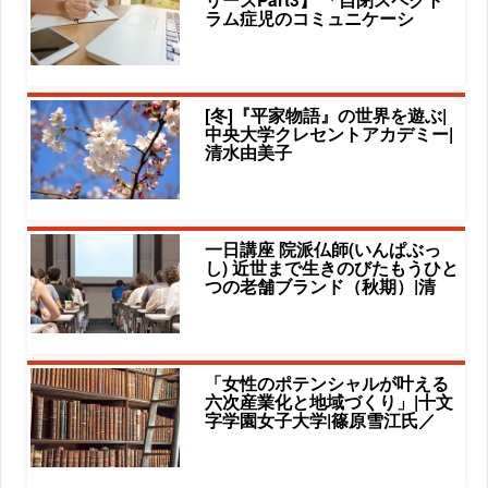
ラム症児のコミュニケーシ
[冬]『平家物語』の世界を遊ぶ|
中央大学クレセントアカデミー|
清水由美子
一日講座 院派仏師(いんぱぶっ
し) 近世まで生きのびたもうひと
つの老舗ブランド（秋期）|清
「女性のポテンシャルが叶える
六次産業化と地域づくり」|十文
字学園女子大学|篠原雪江氏／