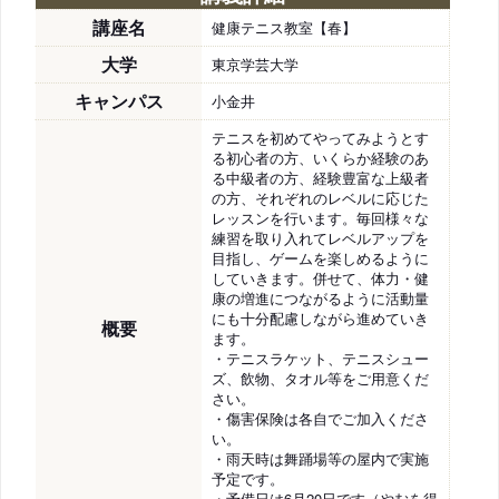
講座名
健康テニス教室【春】
大学
東京学芸大学
キャンパス
小金井
テニスを初めてやってみようとす
る初心者の方、いくらか経験のあ
る中級者の方、経験豊富な上級者
の方、それぞれのレベルに応じた
レッスンを行います。毎回様々な
練習を取り入れてレベルアップを
目指し、ゲームを楽しめるように
していきます。併せて、体力・健
康の増進につながるように活動量
にも十分配慮しながら進めていき
概要
ます。
・テニスラケット、テニスシュー
ズ、飲物、タオル等をご用意くだ
さい。
・傷害保険は各自でご加入くださ
い。
・雨天時は舞踊場等の屋内で実施
予定です。
・予備日は6月20日です（やむを得