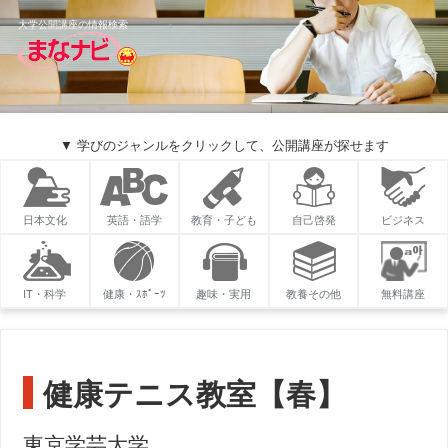
大学公開講座の情報検索
▼ 学びのジャンルをクリックして、公開講座が探せます
日本文化
英語・語学
教育・子ども
自己啓発
ビジネス
IT・科学
健康・ｽﾎﾟｰﾂ
趣味・実用
教養その他
無料講座
健康テニス教室【春】
東京学芸大学