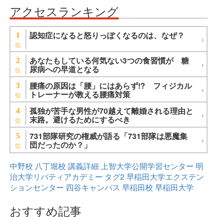
アクセスランキング
認知症になると怒りっぽくなるのは、なぜ？
1
あなたもしている何気ない3つの食習慣が 糖
2
尿病への早道となる
腰痛の原因は「腰」にはあらず!? フィジカル
3
トレーナーが教える腰痛対策
孤独が苦手な男性が70越えて離婚される理由と
4
末路。避けるためにするべき
731部隊研究の権威が語る「731部隊は悪魔集
5
団だったのか？」
中野校
八丁堀校
講義詳細
上智大学公開学習センター
明
治大学リバティアカデミー
タグ2
早稲田大学エクステン
ションセンター
四谷キャンパス
早稲田校
早稲田大学
おすすめ記事