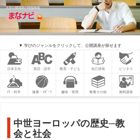
大学公開講座の情報検索
▼ 学びのジャンルをクリックして、公開講座が探せます
日本文化
英語・語学
教育・子ども
自己啓発
ビジネス
IT・科学
健康・ｽﾎﾟｰﾂ
趣味・実用
教養その他
無料講座
中世ヨーロッパの歴史─教
会と社会