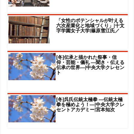
「女性のポテンシャルが叶える
六次産業化と地域づくり」|十文
字学園女子大学|篠原雪江氏／
[冬]伝承と描かれた祭事・信
仰・芸能・儀礼 ―聞き・伝える
伝承の世界―|中央大学クレセン
ト
[冬]呉氏伝統太極拳 ―伝統太極
拳を極めよう！―|中央大学クレ
セントアカデミー|宮本知次