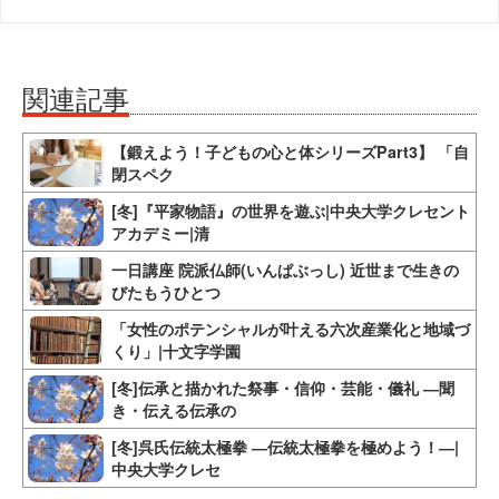
関連記事
【鍛えよう！子どもの心と体シリーズPart3】 「自
閉スペク
[冬]『平家物語』の世界を遊ぶ|中央大学クレセント
アカデミー|清
一日講座 院派仏師(いんぱぶっし) 近世まで生きの
びたもうひとつ
「女性のポテンシャルが叶える六次産業化と地域づ
くり」|十文字学園
[冬]伝承と描かれた祭事・信仰・芸能・儀礼 ―聞
き・伝える伝承の
[冬]呉氏伝統太極拳 ―伝統太極拳を極めよう！―|
中央大学クレセ