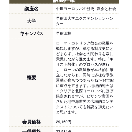
講座名
中世ヨーロッパの歴史─教会と社会
早稲田大学エクステンションセン
大学
ター
キャンパス
早稲田校
ローマ・カトリック教会の発展を
概観しますが、単なる制度史にと
どまらず、社会との関わりを常に
意識しながら進めます。特に「キ
リスト教化」のプロセスが進行
し、ローマの教皇権が本格的に確
立しながらも、同時に多様な宗教
概要
運動が育ちつつあった12〜14世紀
に重点を置きます。地理的範囲は
イタリアと北西ヨーロッパにほぼ
限定されますが、ビザンツ帝国を
含めた地中海世界の広域的コンテ
クストについても解説を加えたい
と思います。
会員価格
29,160円
一般価格
33,534円