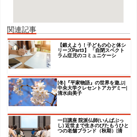
関連記事
【鍛えよう！子どもの心と体シ
リーズPart3】 「自閉スペクト
ラム症児のコミュニケーシ
[冬]『平家物語』の世界を遊ぶ|
中央大学クレセントアカデミー|
清水由美子
一日講座 院派仏師(いんぱぶっ
し) 近世まで生きのびたもうひと
つの老舗ブランド（秋期）|清