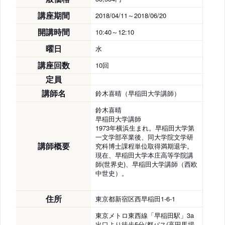
講座期間
2018/04/11～2018/06/20
開講時間
10:40～12:10
曜日
水
講座回数
10回
定員
講師名
鈴木喜晴（早稲田大学講師）
鈴木喜晴
早稲田大学講師
1973年横浜生まれ。早稲田大学第
一文学部卒業後、同大学院文学研
講師概要
究科博士課程単位取得満期退学。
現在、早稲田大学本庄高等学院講
師(世界史)、早稲田大学講師（西欧
中世史）。
住所
東京都新宿区西早稲田1-6-1
東京メトロ東西線「早稲田駅」3a
出口より徒歩5分/都バス(高田馬場