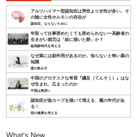
アルツハイマー型認知症は男性より女性が多い。そ
の陰に女性ホルモンの存在が
認知症、ならないために
年取って仕事辞めたくても辞められないー高齢者の
生きがい就労は「絵に描いた餅」か？
超高齢時代を考える
なぜ薬には副作用があるのか。知らないと怖い薬の
知識
薬の飲み方
中国のグロテスクな奇習『纏足（てんそく）』はな
ぜ生まれ、広まったのか
中国は奥深い
認知症が急カーブを描いて増える、魔の年代があ
る！
頭の健康を考える
What's New