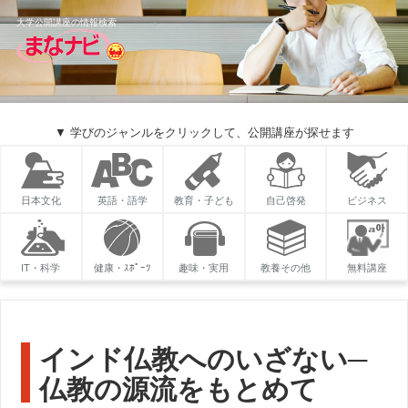
大学公開講座の情報検索
▼ 学びのジャンルをクリックして、公開講座が探せます
日本文化
英語・語学
教育・子ども
自己啓発
ビジネス
IT・科学
健康・ｽﾎﾟｰﾂ
趣味・実用
教養その他
無料講座
インド仏教へのいざない─
仏教の源流をもとめて