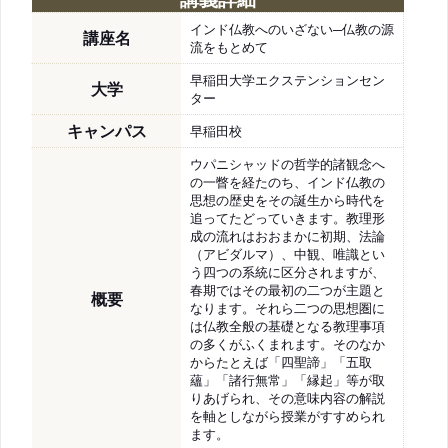
インド仏教へのいざない─仏教の源
講座名
流をもとめて
早稲田大学エクステンションセン
大学
ター
キャンパス
早稲田校
ウパニシャッドの哲学的諸観念へ
の一瞥を経たのち、インド仏教の
思想の歴史をその誕生から時代を
追ってたどっていきます。教理形
成の流れはおおまかに初期、法論
（アビダルマ）、中観、唯識とい
う四つの系統に区分されますが、
春期ではその最初の二つが主題と
概要
なります。それら二つの思想圏に
は仏教全般の基礎となる教理事項
の多くがふくまれます。そのなか
からたとえば「四聖諦」「五取
蘊」「諸行無常」「縁起」等が取
りあげられ、その意味内容の解説
を軸としながら授業がすすめられ
ます。