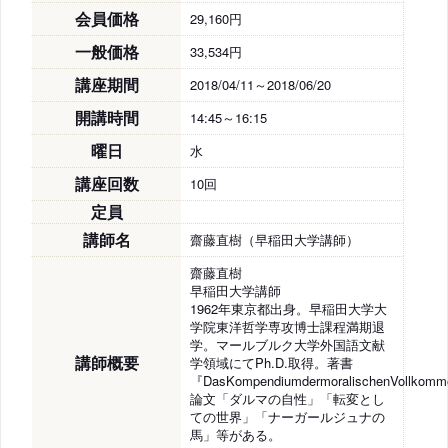
会員価格
29,160円
一般価格
33,534円
講座期間
2018/04/11～2018/06/20
開講時間
14:45～16:15
曜日
水
講座回数
10回
定員
講師名
齋藤直樹（早稲田大学講師）
齋藤直樹
早稲田大学講師
1962年東京都出身。早稲田大学大
学院東洋哲学専攻博士課程満期退
学。マールブルク大学外国語文献
講師概要
学領域にてPh.D.取得。著書
『DasKompendiumdermoralischenVollkom
論文「ダルマの自性」「転変とし
ての世界」「ナーガールジュナの
馬」等がある。