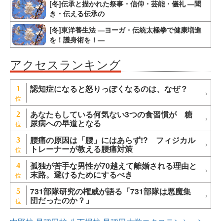
[冬]伝承と描かれた祭事・信仰・芸能・儀礼 ―聞
き・伝える伝承の
[冬]東洋養生法 ―ヨーガ・伝統太極拳で健康増進
を！護身術を！―
アクセスランキング
認知症になると怒りっぽくなるのは、なぜ？
1
あなたもしている何気ない3つの食習慣が 糖
2
尿病への早道となる
腰痛の原因は「腰」にはあらず!? フィジカル
3
トレーナーが教える腰痛対策
孤独が苦手な男性が70越えて離婚される理由と
4
末路。避けるためにするべき
731部隊研究の権威が語る「731部隊は悪魔集
5
団だったのか？」