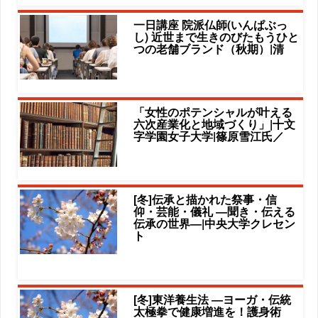
一日講座 院派仏師(いんぱぶっ
し) 近世まで生きのびたもうひと
つの老舗ブランド（秋期）|清
「女性のポテンシャルが叶える
六次産業化と地域づくり」|十文
字学園女子大学|篠原雪江氏／
[冬]伝承と描かれた祭事・信
仰・芸能・儀礼 ―聞き・伝える
伝承の世界―|中央大学クレセン
ト
[冬]東洋養生法 ―ヨーガ・伝統
太極拳で健康増進を！護身術