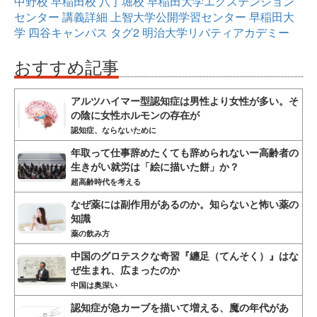
中野校
早稲田校
八丁堀校
早稲田大学エクステンション
センター
講義詳細
上智大学公開学習センター
早稲田大
学
四谷キャンパス
タグ2
明治大学リバティアカデミー
おすすめ記事
アルツハイマー型認知症は男性より女性が多い。そ
の陰に女性ホルモンの存在が
認知症、ならないために
年取って仕事辞めたくても辞められないー高齢者の
生きがい就労は「絵に描いた餅」か？
超高齢時代を考える
なぜ薬には副作用があるのか。知らないと怖い薬の
知識
薬の飲み方
中国のグロテスクな奇習『纏足（てんそく）』はな
ぜ生まれ、広まったのか
中国は奥深い
認知症が急カーブを描いて増える、魔の年代があ