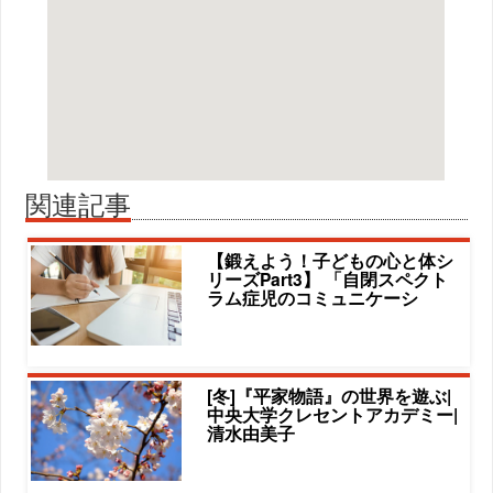
関連記事
【鍛えよう！子どもの心と体シ
リーズPart3】 「自閉スペクト
ラム症児のコミュニケーシ
[冬]『平家物語』の世界を遊ぶ|
中央大学クレセントアカデミー|
清水由美子