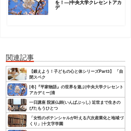
を！―|中央大学クレセントアカ
デ
関連記事
【鍛えよう！子どもの心と体シリーズPart3】 「自
閉スペク
[冬]『平家物語』の世界を遊ぶ|中央大学クレセント
アカデミー|清
一日講座 院派仏師(いんぱぶっし) 近世まで生きの
びたもうひとつ
「女性のポテンシャルが叶える六次産業化と地域づ
くり」|十文字学園