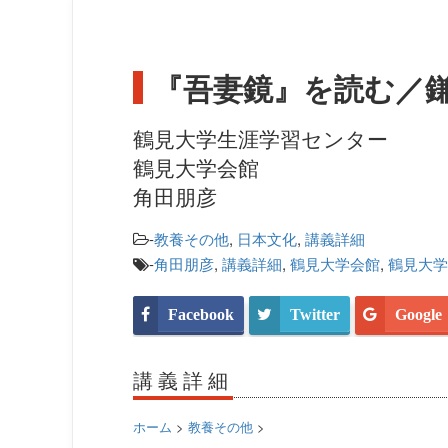
『吾妻鏡』を読む／
鶴見大学生涯学習センター
鶴見大学会館
角田朋彦
-
教養その他
,
日本文化
,
講義詳細
-
角田朋彦
,
講義詳細
,
鶴見大学会館
,
鶴見大学
Facebook
Twitter
Google
講義詳細
ホーム
>
教養その他
>