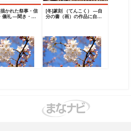
と描かれた祭事・信
[冬]篆刻 （てんこく） ―自
・儀礼 ―聞き・伝
分の書（画）の作品に自刻
の世界―|中央大学
の印を押してみませんか―|
ト
中央大学ク