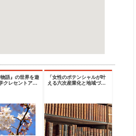
家物語』の世界を遊
「女性のポテンシャルが叶
大学クレセントアカ
える六次産業化と地域づく
清水由美子
り」|十文字学園女子大学|篠
原雪江氏／