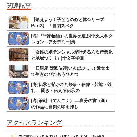
関連記事
【鍛えよう！子どもの心と体シリーズ
Part3】 「自閉スペク
[冬]『平家物語』の世界を遊ぶ|中央大学ク
レセントアカデミー|清
「女性のポテンシャルが叶える六次産業化
と地域づくり」|十文字学園
一日講座 院派仏師(いんぱぶっし) 近世ま
で生きのびたもうひとつ
[冬]伝承と描かれた祭事・信仰・芸能・儀
礼 ―聞き・伝える伝承の
[冬]篆刻 （てんこく） ―自分の書（画）
の作品に自刻の印を押し
アクセスランキング
認知症になると怒りっぽくなるのは、なぜ？
1