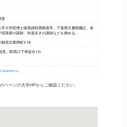
朋彦
大学大学院博士後期課程満期退学。千葉県文書館嘱託、各
学習講座の講師、街道歩きの講師などを務める。
鶴見区豊岡町3-18
「鶴見」駅西口下車徒歩1分
.tsurumi-u...
のページの大学HPからご確認ください。