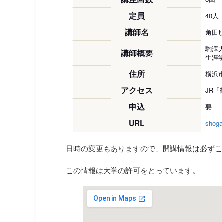
定員
40人
講師名
角田
駒澤
講師概要
生涯
住所
横浜市
アクセス
JR
申込
要
URL
shogai
日時の変更もありますので、開講情報は必ずこ
この情報は大学の許可をとっています。