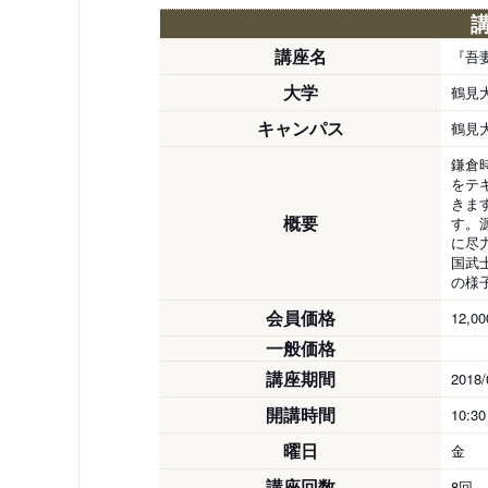
講座名
『吾
大学
鶴見
キャンパス
鶴見
鎌倉
をテ
きま
概要
す。
に尽
国武
の様
会員価格
12,0
一般価格
講座期間
2018/
開講時間
10:3
曜日
金
講座回数
8回