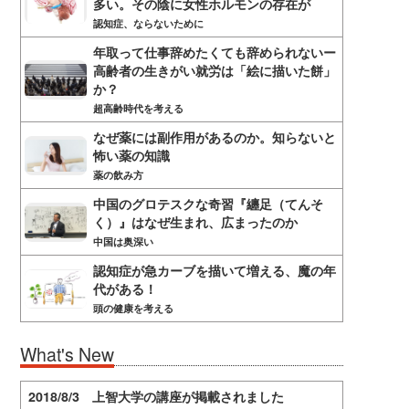
多い。その陰に女性ホルモンの存在が
認知症、ならないために
年取って仕事辞めたくても辞められないー
高齢者の生きがい就労は「絵に描いた餅」
か？
超高齢時代を考える
なぜ薬には副作用があるのか。知らないと
怖い薬の知識
薬の飲み方
中国のグロテスクな奇習『纏足（てんそ
く）』はなぜ生まれ、広まったのか
中国は奥深い
認知症が急カーブを描いて増える、魔の年
代がある！
頭の健康を考える
What's New
2018/8/3 上智大学の講座が掲載されました