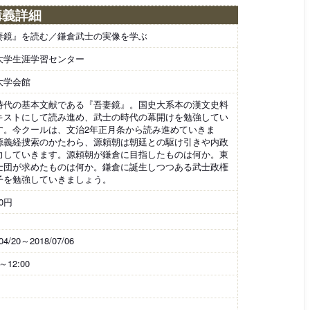
講義詳細
妻鏡』を読む／鎌倉武士の実像を学ぶ
大学生涯学習センター
大学会館
時代の基本文献である『吾妻鏡』。国史大系本の漢文史料
キストにして読み進め、武士の時代の幕開けを勉強してい
す。今クールは、文治2年正月条から読み進めていきま
源義経捜索のかたわら、源頼朝は朝廷との駆け引きや内政
力していきます。源頼朝が鎌倉に目指したものは何か。東
士団が求めたものは何か。鎌倉に誕生しつつある武士政権
子を勉強していきましょう。
00円
04/20～2018/07/06
0～12:00