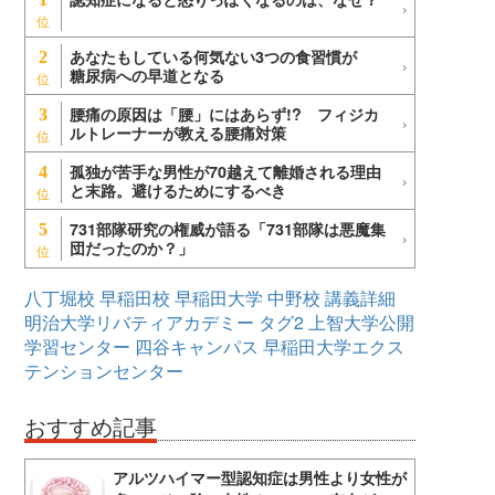
あなたもしている何気ない3つの食習慣が
2
糖尿病への早道となる
腰痛の原因は「腰」にはあらず!? フィジカ
3
ルトレーナーが教える腰痛対策
孤独が苦手な男性が70越えて離婚される理由
4
と末路。避けるためにするべき
731部隊研究の権威が語る「731部隊は悪魔集
5
団だったのか？」
八丁堀校
早稲田校
早稲田大学
中野校
講義詳細
明治大学リバティアカデミー
タグ2
上智大学公開
学習センター
四谷キャンパス
早稲田大学エクス
テンションセンター
おすすめ記事
アルツハイマー型認知症は男性より女性が