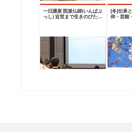
一日講座 院派仏師(いんぱぶ
[冬]伝承
っし) 近世まで生きのびたも
仰・芸能
うひとつの老舗ブランド
える伝承
（秋期）|清
クレセン