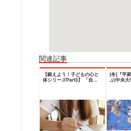
関連記事
【鍛えよう！子どもの心と
[冬]『平
体シリーズPart3】 「自閉
ぶ|中央
スペクトラム症児のコミュ
デミー|
ニケーシ